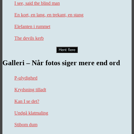
I see, said the blind man
En kort, en lang, en trekant, en stang
Elefanten i rummet
The devils kerb
Hent flere
Galleri – Når fotos siger mere end ord
P-ulydighed
Krydsning tilladt
Kan I se det?
Undgå klatmaling
Stibom dum