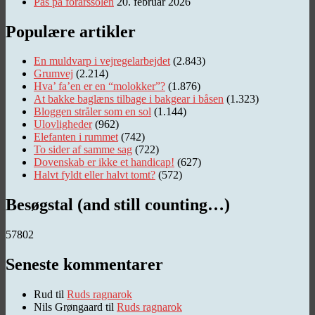
Pas på forårssolen
20. februar 2026
Populære artikler
En muldvarp i vejregelarbejdet
(2.843)
Grumvej
(2.214)
Hva’ fa’en er en “molokker”?
(1.876)
At bakke baglæns tilbage i bakgear i båsen
(1.323)
Bloggen stråler som en sol
(1.144)
Ulovligheder
(962)
Elefanten i rummet
(742)
To sider af samme sag
(722)
Dovenskab er ikke et handicap!
(627)
Halvt fyldt eller halvt tomt?
(572)
Besøgstal (and still counting…)
57802
Seneste kommentarer
Rud
til
Ruds ragnarok
Nils Grøngaard
til
Ruds ragnarok