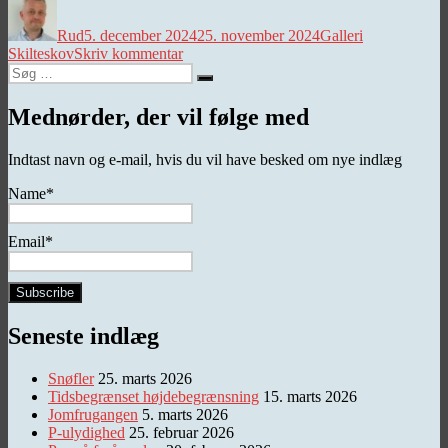
Rud
5. december 2024
25. november 2024
Galleri
til
Skilteskov
Skriv kommentar
Søg
Skilteskov
Søg
efter:
Mednørder, der vil følge med
Indtast navn og e-mail, hvis du vil have besked om nye indlæg
Name*
Email*
Seneste indlæg
Snøfler
25. marts 2026
Tidsbegrænset højdebegrænsning
15. marts 2026
Jomfrugangen
5. marts 2026
P-ulydighed
25. februar 2026