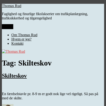
Videre
Thomas Rud
til
Faglighed og finurlige fiksfakserier om trafikplanlægning,
indhold
trafiksikkerhed og tilgængelighed
Menu
Om Thomas Rud
Hvem er jeg?
Kontakt
Tag:
Skilteskov
Skilteskov
En færdselstavle pr. 8-9 m er godt nok lige vel rigeligt. Så pas på
med de skilte.
Forfatter
Udgivet
Kategorier
Tags