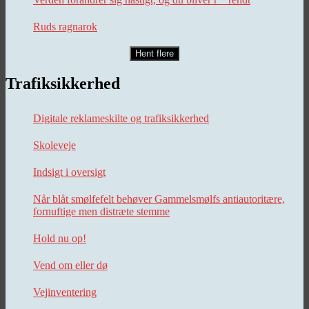
Ruds ragnarok
Hent flere
Trafiksikkerhed
Digitale reklameskilte og trafiksikkerhed
Skoleveje
Indsigt i oversigt
Når blåt smølfefelt behøver Gammelsmølfs antiautoritære,
fornuftige men distræte stemme
Hold nu op!
Vend om eller dø
Vejinventering