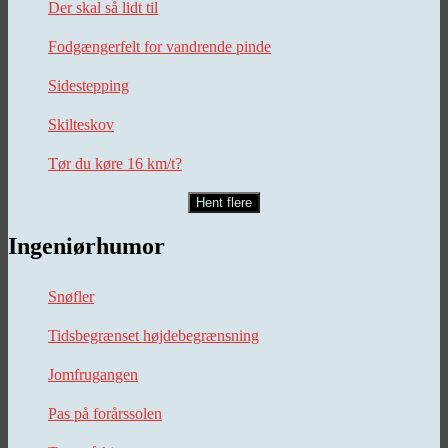
Der skal så lidt til
Fodgængerfelt for vandrende pinde
Sidestepping
Skilteskov
Tør du køre 16 km/t?
Hent flere
Ingeniørhumor
Snøfler
Tidsbegrænset højdebegrænsning
Jomfrugangen
Pas på forårssolen