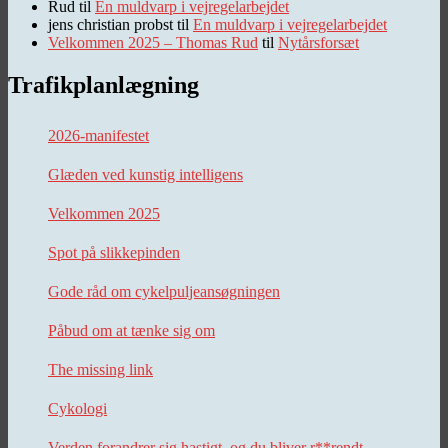
Rud
til
En muldvarp i vejregelarbejdet
jens christian probst
til
En muldvarp i vejregelarbejdet
Velkommen 2025 – Thomas Rud
til
Nytårsforsæt
Trafikplanlægning
2026-manifestet
Glæden ved kunstig intelligens
Velkommen 2025
Spot på slikkepinden
Gode råd om cykelpuljeansøgningen
Påbud om at tænke sig om
The missing link
Cykologi
Verden forandrer sig hastigt, og du bliver r**rendt