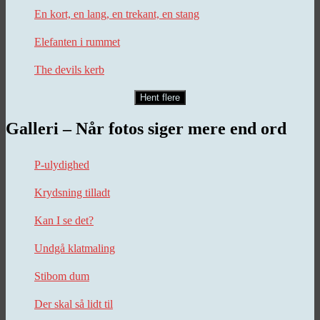
En kort, en lang, en trekant, en stang
Elefanten i rummet
The devils kerb
Hent flere
Galleri – Når fotos siger mere end ord
P-ulydighed
Krydsning tilladt
Kan I se det?
Undgå klatmaling
Stibom dum
Der skal så lidt til