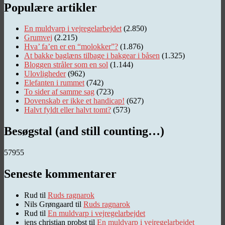
Populære artikler
En muldvarp i vejregelarbejdet
(2.850)
Grumvej
(2.215)
Hva’ fa’en er en “molokker”?
(1.876)
At bakke baglæns tilbage i bakgear i båsen
(1.325)
Bloggen stråler som en sol
(1.144)
Ulovligheder
(962)
Elefanten i rummet
(742)
To sider af samme sag
(723)
Dovenskab er ikke et handicap!
(627)
Halvt fyldt eller halvt tomt?
(573)
Besøgstal (and still counting…)
57955
Seneste kommentarer
Rud
til
Ruds ragnarok
Nils Grøngaard
til
Ruds ragnarok
Rud
til
En muldvarp i vejregelarbejdet
jens christian probst
til
En muldvarp i vejregelarbejdet