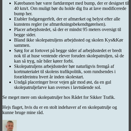
Kørebanen bør være fartdæmpet med bump, der er designet til
40 km/t. Om muligt bør du holde dig fra at lave modificerede
bump her.
Etabler fodgængerfelt, der er afmærket og belyst efter alle
kunstens regler (se afmærkningsbekendtgørelsen).
Placer arbejdsstedet, så der er mindst 95 meters oversigt til
begge sider.
Bland ikke skolepatruljens arbejdssted og skolen Kys&Kør
sammen.
Sørg for at fortovet på begge sider af arbejdsstedet er bredt
nok til at huse ventende elever foruden skolepatruljen, så de
kan så tryg, når biler kører forbi.
Skolepatruljens arbejdssteder bør naturligvis fremgå af
kortmaterialet til skolens trafikpolitik, som rundsendes i
forældreintra hvert år inden skolestart.
Undgå placeringer hvor vejen går mod øst, da en gul
skolepatruljefarve kan overses i lavtstående sol.
Se meget mere om skolepatruljer hos Rådet for Sikker Trafik.
Hejs flaget, hvis du er en stolt indehaver af en skolepatrulje og
kunne bruge mine råd.
Forfatter
Udgivet
Kategorier
Tags