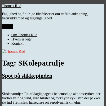
Videre
Thomas Rud
til
Faglighed og finurlige fiksfakserier om trafikplanlægning,
indhold
trafiksikkerhed og tilgængelighed
Menu
Om Thomas Rud
Hvem er jeg?
Kontakt
Tag:
SKolepatrulje
Spot på slikkepinden
Skolepatruljer. En af dagligdagens heltemodige aktionsstyrker, der
trodser vejr og vind, sure bilister og forknytte cyklister, der pakker
sig ind i regnslag, halsedisse og aerodynamisk hjelm.