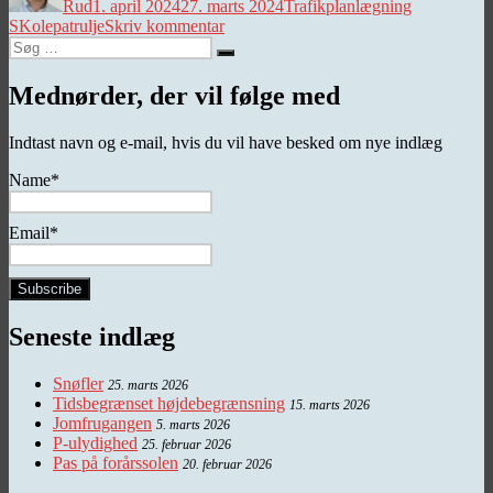
Rud
1. april 2024
27. marts 2024
Trafikplanlægning
til
SKolepatrulje
Skriv kommentar
Søg
Spot
Søg
efter:
på
slikkepinden
Mednørder, der vil følge med
Indtast navn og e-mail, hvis du vil have besked om nye indlæg
Name*
Email*
Seneste indlæg
Snøfler
25. marts 2026
Tidsbegrænset højdebegrænsning
15. marts 2026
Jomfrugangen
5. marts 2026
P-ulydighed
25. februar 2026
Pas på forårssolen
20. februar 2026