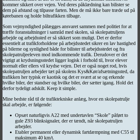
kommer sikkert over vejen. Ved deres påklædning kan bilister se
dem på afstand og tilpasse farten. Men de må ikke bare træde ud på
kørebanen og holde biltrafikken tilbage.
Som vejmyndighed pålægges ansvaret sammen med politiet for at
træffe foranstaltninger i samråd med skolen, så skolepatruljens
arbejde og arbejdssted er så sikkert som muligt. Det er derfor
essentielt at trafikforholdene på arbejdsstedet sikrer en lav hastighed
på bilerne og synlighed både for bilister til arbejdsstedet og fra
skolepatruljeeleven mod indkommende trafik. Derudover er det
vigtigt at krydsningsstedet ligger logisk i forhold til, hvor elever
normalt eller ellers vil krydse vejen. Det er også noget rod, hvis
skolepatruljen arbejder tæt på skolens Kys&Kør/afsætningssted, da
trafikken her typisk er kaotisk og det er svært at se og erkende
hvilke biler, der standser og hvilke biler, der sætter igang. Hold det
derfor tydeligt adskilt. Keep it simple.
Mine bedste råd til de trafiktekniske anlæg, hvor en skolepatrulje
skal arbejde, er følgende:
Opsæt naturligvis A22 med undertavlen “Skole” påført to
gule Z93 blinksignaler, der er tændt, når skolepatruljen
arbejder.
Etabler permanent eller dynamisk fartdæmpning med C55 til
maksimum 40 km/t.