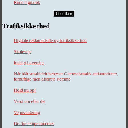
Ruds ragnarok
Hent flere
Trafiksikkerhed
Digitale reklameskilte og trafiksikkerhed
Skoleveje
Indsigt i oversigt
Når blåt smølfefelt behøver Gammelsmølfs antiautoritære,
fornuftige men distræte stemme
Hold nu op!
Vend om eller dø
Vejinventering
De fire temperamenter