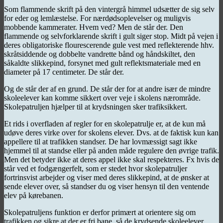
Som flammende skrift på den vintergrå himmel udsætter de sig selv
for eder og lemlæstelse. For nærdødsoplevelser og muligvis
mobbende kammerater. Hvem ved? Men de står der. Den
flammende og selvforklarende skrift i gult siger stop. Midt på vejen i
deres obligatoriske flourescerende gule vest med reflekterende hhv.
skråtsiddende og dobbelte vandrette bånd og håndskiltet, den
såkaldte slikkepind, forsynet med gult reflektsmateriale med en
diameter på 17 centimeter. De står der.
Og de står der af en grund. De står der for at andre især de mindre
skoleelever kan komme sikkert over veje i skolens nærområde.
Skolepatruljen hjælper til at krydsningen sker trafiksikkert.
Et rids i overfladen af regler for en skolepatrulje er, at de kun må
udøve deres virke over for skolens elever. Dvs. at de faktisk kun kan
appellere til at trafikken standser. De har lovmæssigt sagt ikke
hjemmel til at standse eller på anden måde regulere den øvrige trafik.
Men det betyder ikke at deres appel ikke skal respekteres. Fx hvis de
står ved et fodgængerfelt, som er stedet hvor skolepatruljer
fortrinsvist arbejder og viser med deres slikkepind, at de ønsker at
sende elever over, så standser du og viser hensyn til den ventende
elev på kørebanen.
Skolepatruljens funktion er derfor primært at orientere sig om
trafikken og sikre at der er fri bane, så de krydsende skoleelever