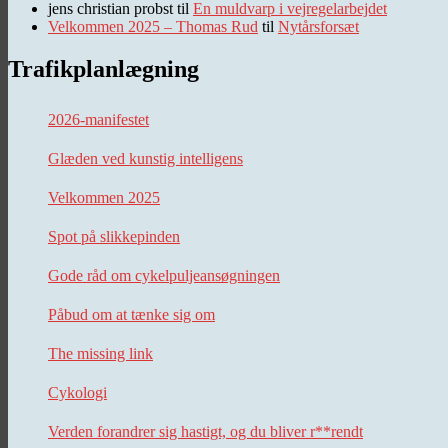
jens christian probst
til
En muldvarp i vejregelarbejdet
Velkommen 2025 – Thomas Rud
til
Nytårsforsæt
Trafikplanlægning
2026-manifestet
Glæden ved kunstig intelligens
Velkommen 2025
Spot på slikkepinden
Gode råd om cykelpuljeansøgningen
Påbud om at tænke sig om
The missing link
Cykologi
Verden forandrer sig hastigt, og du bliver r**rendt