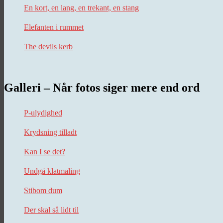
En kort, en lang, en trekant, en stang
Elefanten i rummet
The devils kerb
Galleri – Når fotos siger mere end ord
P-ulydighed
Krydsning tilladt
Kan I se det?
Undgå klatmaling
Stibom dum
Der skal så lidt til