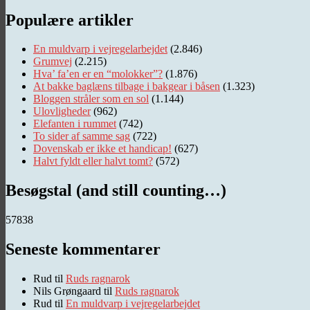
Populære artikler
En muldvarp i vejregelarbejdet
(2.846)
Grumvej
(2.215)
Hva’ fa’en er en “molokker”?
(1.876)
At bakke baglæns tilbage i bakgear i båsen
(1.323)
Bloggen stråler som en sol
(1.144)
Ulovligheder
(962)
Elefanten i rummet
(742)
To sider af samme sag
(722)
Dovenskab er ikke et handicap!
(627)
Halvt fyldt eller halvt tomt?
(572)
Besøgstal (and still counting…)
57838
Seneste kommentarer
Rud
til
Ruds ragnarok
Nils Grøngaard
til
Ruds ragnarok
Rud
til
En muldvarp i vejregelarbejdet