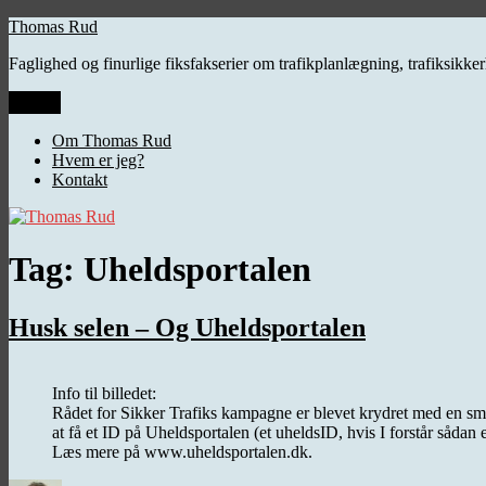
Videre
Thomas Rud
til
Faglighed og finurlige fiksfakserier om trafikplanlægning, trafiksikk
indhold
Menu
Om Thomas Rud
Hvem er jeg?
Kontakt
Tag:
Uheldsportalen
Husk selen – Og Uheldsportalen
Info til billedet:
Rådet for Sikker Trafiks kampagne er blevet krydret med en sm
at få et ID på Uheldsportalen (et uheldsID, hvis I forstår sådan 
Læs mere på www.uheldsportalen.dk.