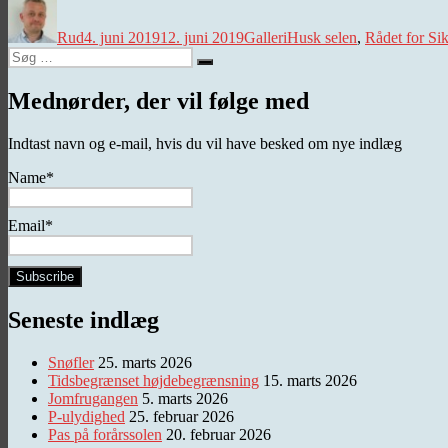
Forfatter
Udgivet
Kategorier
Tags
Rud
4. juni 2019
12. juni 2019
Galleri
Husk selen
,
Rådet for Sik
Søg
Søg
efter:
Mednørder, der vil følge med
Indtast navn og e-mail, hvis du vil have besked om nye indlæg
Name*
Email*
Seneste indlæg
Snøfler
25. marts 2026
Tidsbegrænset højdebegrænsning
15. marts 2026
Jomfrugangen
5. marts 2026
P-ulydighed
25. februar 2026
Pas på forårssolen
20. februar 2026