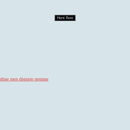
Hent flere
uftige men distræte stemme