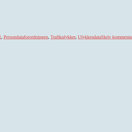
R
,
Persondataforordningen
,
Trafikulykker
,
Ulykkesdata
Skriv kommenta