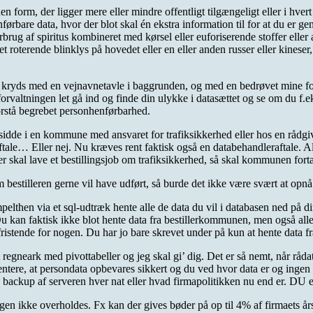
en form, der ligger mere eller mindre offentligt tilgængeligt eller i hver
bare data, hvor der blot skal én ekstra information til for at du er gen
rbrug af spiritus kombineret med kørsel eller euforiserende stoffer elle
oterende blinklys på hovedet eller en eller anden russer eller kineser, der
i et kryds med en vejnavnetavle i baggrunden, og med en bedrøvet mine f
rvaltningen let gå ind og finde din ulykke i datasættet og se om du f.eks
forstå begrebet personhenførbarhed.
sidde i en kommune med ansvaret for trafiksikkerhed eller hos en rådgiv
le… Eller nej. Nu kræves rent faktisk også en databehandleraftale. Alt
 skal lave et bestillingsjob om trafiksikkerhed, så skal kommunen fortæl
 bestilleren gerne vil have udført, så burde det ikke være svært at opn
pelthen via et sql-udtræk hente alle de data du vil i databasen ned på din
a. Du kan faktisk ikke blot hente data fra bestillerkommunen, men også a
 fristende for nogen. Du har jo bare skrevet under på kun at hente data f
egneark med pivottabeller og jeg skal gi’ dig. Det er så nemt, når rådat
ntere, at persondata opbevares sikkert og du ved hvor data er og ing
s backup af serveren hver nat eller hvad firmapolitikken nu end er. DU e
en ikke overholdes. Fx kan der gives bøder på op til 4% af firmaets å