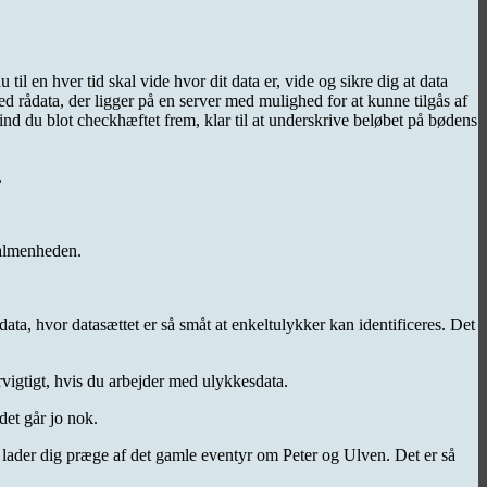
til en hver tid skal vide hvor dit data er, vide og sikre dig at data
d rådata, der ligger på en server med mulighed for at kunne tilgås af
find du blot checkhæftet frem, klar til at underskrive beløbet på bødens
t.
 almenheden.
ata, hvor datasættet er så småt at enkeltulykker kan identificeres. Det
rvigtigt, hvis du arbejder med ulykkesdata.
det går jo nok.
e lader dig præge af det gamle eventyr om Peter og Ulven. Det er så