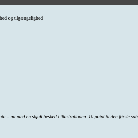
erhed og tilgængelighed
 – nu med en skjult besked i illustrationen. 10 point til den første su
s
til
Er