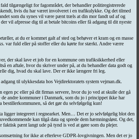
t fald tilgængeligt for fagområdet, der behandler politiregistrerede
kendt, hvis du har været involveret i en trafikulykke. Og det tilmed
r andet som du synes vil være pænt træls at din mor fandt ud af og
 vil afpresse dig til at betale bitcoins eller få adgang til dit nyeste
ortæller, at du er kommet galt af sted og behøver et kram og en masse
. var fuld eller på stoffer eller du kørte for stærkt. Andre værre
er, der skal lave et job for en kommune om trafiksikkerhed eller
så en aftale, hvor du skriver under på, at du behandler data godt og
le dig, hvad du skal lave. Der er ikke længere fri leg.
å adgang til ulykkesdata hos Vejdirektoratets system vejman.dk.
 egen pc eller på dit firmas servere, hvor du jo ved at skulle der gå
lle de andre kommuner i Danmark, som du jo i princippet ikke har
ra bestillerkommunen, så det gør du selvfølgelig kun!
a ligger integreret i regnearket. Men… Det er jo selvfølgelig blot den
en uvedkommende kan tilgå data og sprede dem hæmningsløst. Og det,
r faktisk pænt langt ude på tynd is ved at gøre som du plejer.
rsomsætning for ikke at efterleve GDPR-lovgivningen. Men det er jo