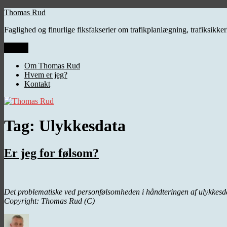
Videre
Thomas Rud
til
Faglighed og finurlige fiksfakserier om trafikplanlægning, trafiksikk
indhold
Menu
Om Thomas Rud
Hvem er jeg?
Kontakt
Tag:
Ulykkesdata
Er jeg for følsom?
Det problematiske ved personfølsomheden i håndteringen af ulykkesdata
Copyright: Thomas Rud (C)
Forfatter
Udgivet
Kategorier
Tag