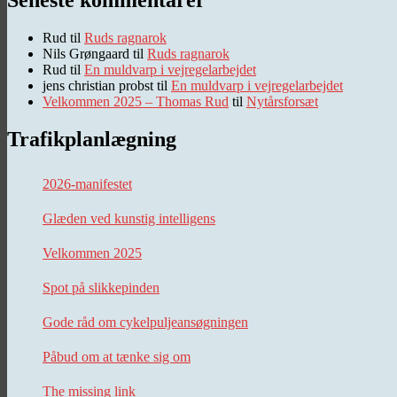
Rud
til
Ruds ragnarok
Nils Grøngaard
til
Ruds ragnarok
Rud
til
En muldvarp i vejregelarbejdet
jens christian probst
til
En muldvarp i vejregelarbejdet
Velkommen 2025 – Thomas Rud
til
Nytårsforsæt
Trafikplanlægning
2026-manifestet
Glæden ved kunstig intelligens
Velkommen 2025
Spot på slikkepinden
Gode råd om cykelpuljeansøgningen
Påbud om at tænke sig om
The missing link