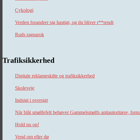
Cykologi
Verden forandrer sig hastigt, og du bliver r**rendt
Ruds ragnarok
Trafiksikkerhed
Digitale reklameskilte og trafiksikkerhed
Skoleveje
Indsigt i oversigt
Når blåt smølfefelt behøver Gammelsmølfs antiautoritære, forn
Hold nu op!
Vend om eller dø