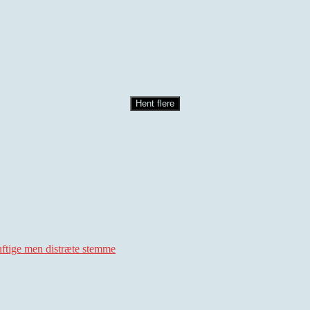
Hent flere
uftige men distræte stemme