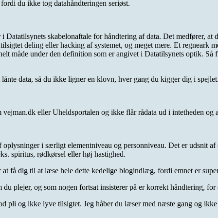
 fordi du ikke tog datahåndteringen seriøst.
 Datatilsynets skabelonaftale for håndtering af data. Det medfører, at du 
ilsigtet deling eller hacking af systemet, og meget mere. Et regneark me
helt måde under den definition som er angivet i Datatilsynets optik. Så 
 lånte data, så du ikke ligner en klovn, hver gang du kigger dig i spejle
om vejman.dk eller Uheldsportalen og ikke flår rådata ud i intetheden og
 oplysninger i særligt elementniveau og personniveau. Det er udsnit af d
s. spiritus, rødkørsel eller høj hastighed.
at få dig til at læse hele dette kedelige blogindlæg, fordi emnet er supe
du plejer, og som nogen fortsat insisterer på er korrekt håndtering, for 
d pli og ikke lyve tilsigtet. Jeg håber du læser med næste gang og ikk