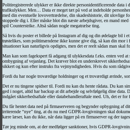
Politiregistrerede ulykker er ikke direkte personidentificerende data i d
trafikulykker. Men… Data er meget tæt på ved at indeholde personhenfør
med din eventuelle lovovertrædelse, din skadeshistorie, dit ulovlige fo
stoppede dig i. Eller måske blot din næste arbejdsgiver, en mand med et r
spil Counterstrike. Altså sådan nogle megatrælse ting.
Så hvis du poster et billede på Instagram af dig og din ødelagte bil 
trøstelikes, som politimændene ikke kunne give dig, så kan din mor i fo
situationer kan naturligvis opdigtes, men det er reelt sådan man skal 
Man kan som fagekspert få adgang til ulykkesdata f.eks. enten ved at 
ombygning af vejanlæg. Det kræver blot en underskrevet sikkerhedsafta
sikkert og kun efter instruks fra vejmyndigheden. Hvis du som rådgiver
Fordi du har nogle troværdige holdninger og et troværdigt ærinde, som
Det er nu tingene spidser til. Fordi nu kan du hente rådata. Du kan sim
ged i noget, altid har backup at dit arbejde og selvfølgelig dine dat
indgået sikkerhedsaftale eller databehandleraftale med. Uh, det er for
Du får hentet data ned på firmaserveren og begynder opbygning af dit r
irriterende “nye” ting, at du nu med GDPR-lovgivningen skal dokume
kære læser, kan du ikke, når data ligger på en firmaserver og der tage
Tør jeg minde om, at der medfølger sanktioner, hvis GDPR-lovgivning