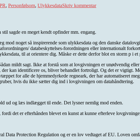
PR
,
Personfølsom
,
Ulykkesdata
Skriv kommentar
jeg
for
følsom?
en stil sagde en meget kendt opfinder mm. engang.
læg mod noget så inspirerende som ulykkesdata og den danske datalovg
forordningen/ databeskyttelses-forordningen eller internationalt forkor
esdata, til at orientere dig. Måske er dette derfor blot en storm p i et 
ådan mildt sagt. Ikke at forstå som at lovgivningen er unødvendig elle
, der kan identificere os, bliver behandlet fortroligt. Og det er vigtigt
vtæppet for alle de hjemmedyrkede regneark, der har automatiseret meget
gruber, hvis du ikke sætter dig ind i lovgivningen om datahåndtering.
old ud og læs indlægget til ende. Det lysner nemlig mod enden.
ordi det er efterhånden blevet en kunst at kunne efterleve lovgivninge
l Data Protection Regulation og er en lov vedtaget af EU. Loven omfatte