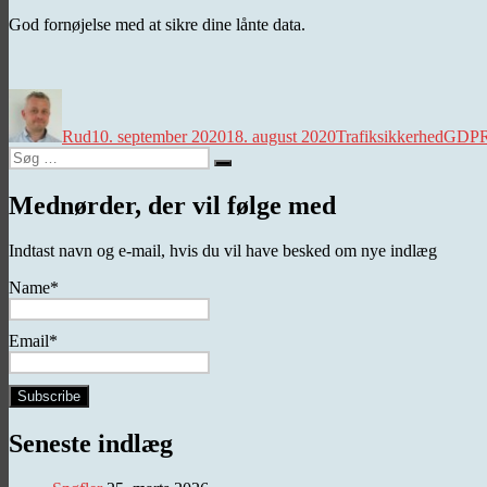
God fornøjelse med at sikre dine lånte data.
Forfatter
Udgivet
Kategorier
Tags
Rud
10. september 2020
18. august 2020
Trafiksikkerhed
GDP
Søg
Søg
efter:
Mednørder, der vil følge med
Indtast navn og e-mail, hvis du vil have besked om nye indlæg
Name*
Email*
Seneste indlæg