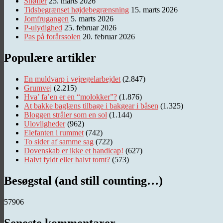
Snøfler
25. marts 2026
Tidsbegrænset højdebegrænsning
15. marts 2026
Jomfrugangen
5. marts 2026
P-ulydighed
25. februar 2026
Pas på forårssolen
20. februar 2026
Populære artikler
En muldvarp i vejregelarbejdet
(2.847)
Grumvej
(2.215)
Hva’ fa’en er en “molokker”?
(1.876)
At bakke baglæns tilbage i bakgear i båsen
(1.325)
Bloggen stråler som en sol
(1.144)
Ulovligheder
(962)
Elefanten i rummet
(742)
To sider af samme sag
(722)
Dovenskab er ikke et handicap!
(627)
Halvt fyldt eller halvt tomt?
(573)
Besøgstal (and still counting…)
57906
Seneste kommentarer