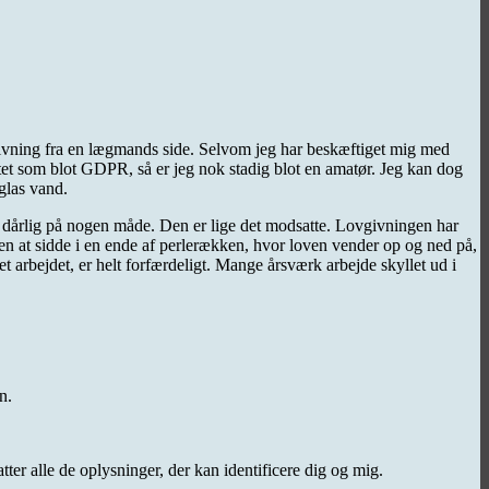
ivning fra en lægmands side. Selvom jeg har beskæftiget mig med
tet som blot GDPR, så er jeg nok stadig blot en amatør. Jeg kan dog
glas vand.
r dårlig på nogen måde. Den er lige det modsatte. Lovgivningen har
. Men at sidde i en ende af perlerækken, hvor loven vender op og ned på,
 arbejdet, er helt forfærdeligt. Mange årsværk arbejde skyllet ud i
n.
r alle de oplysninger, der kan identificere dig og mig.