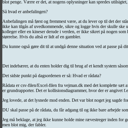
blot penge. Værre er det, at nogens oplysninger kan spredes utilsigtet,
Så hvad er anbefalingen?
Anbefalingen må først og fremmest være, at du lever op til det der står i
ikke kan tilgås af uvedkommende, sikre og logge hvis der skulle ske ut
kolleger eller en kineser derude i verden, er ikke sikret på nogen som 
størrelse. Hvis du altså er lidt af en gambler.
Du kunne også gøre dit til at undgå denne situation ved at passe på dit
Det indebærer, at du enten holder dig til brug af et kendt system sås
Det sidste punkt på dagsordenen er så: Hvad er rådata?
Rådata er csv-filen/Excel-filen fra vejman.dk med det komplette sæt af
er grundrapporter. Det er kollisionsdiagrammer, hvor der er angivet f.ek
Jeg lovede, at det lysnede mod enden. Det var blot noget jeg sagde for 
DU skal passe på de rådata, du får adgang til og ikke bare arbejde som 
Jeg må beklage, at jeg ikke kunne holde mine rævestreger inden for go
men blot mig, der fabler.