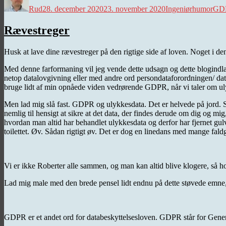
Rud
28. december 2020
23. november 2020
Ingeniørhumor
GD
Rævestreger
Husk at lave dine rævestreger på den rigtige side af loven. Noget i d
Med denne farformaning vil jeg vende dette udsagn og dette blogind
netop datalovgivning eller med andre ord persondataforordningen/ data
bruge lidt af min opnåede viden vedrørende GDPR, når vi taler om ulykk
Men lad mig slå fast. GDPR og ulykkesdata. Det er helvede på jord. S
nemlig til hensigt at sikre at det data, der findes derude om dig og mig
hvordan man altid har behandlet ulykkesdata og derfor har fjernet gul
toilettet. Øv. Sådan rigtigt øv. Det er dog en linedans med mange fald
Vi er ikke Roberter alle sammen, og man kan altid blive klogere, så h
Lad mig male med den brede pensel lidt endnu på dette støvede emne, f
GDPR er et andet ord for databeskyttelsesloven. GDPR står for Genera