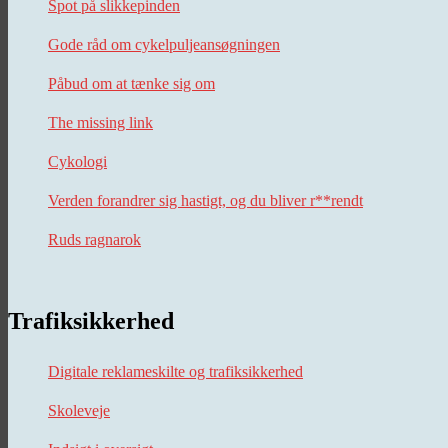
Spot på slikkepinden
Gode råd om cykelpuljeansøgningen
Påbud om at tænke sig om
The missing link
Cykologi
Verden forandrer sig hastigt, og du bliver r**rendt
Ruds ragnarok
Trafiksikkerhed
Digitale reklameskilte og trafiksikkerhed
Skoleveje