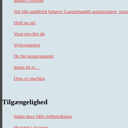
Indsigt i oversigt
Når blåt smølfefelt behøver Gammelsmølfs antiautoritære, forn
Hold nu op!
Vend om eller dø
Vejinventering
De fire temperamenter
Imens tid er…
Deus ex machina
Tilgængelighed
Sådan løses SBIs fejlfortolkning
Monstret i skyggen