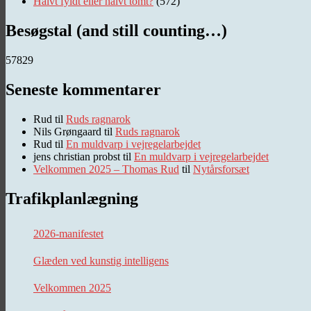
Halvt fyldt eller halvt tomt?
(572)
Besøgstal (and still counting…)
57829
Seneste kommentarer
Rud
til
Ruds ragnarok
Nils Grøngaard
til
Ruds ragnarok
Rud
til
En muldvarp i vejregelarbejdet
jens christian probst
til
En muldvarp i vejregelarbejdet
Velkommen 2025 – Thomas Rud
til
Nytårsforsæt
Trafikplanlægning
2026-manifestet
Glæden ved kunstig intelligens
Velkommen 2025