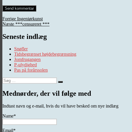
Indlægsnavigation
Forrige
Forrige
Ingeniørkunst
Næste
indlæg:
Næste
***censureret ***
indlæg:
Seneste indlæg
Snøfler
Tidsbegrænset højdebegrænsning
Jomfrugangen
P-ulydighed
Pas på forårssolen
Søg
Søg
efter:
Mednørder, der vil følge med
Indtast navn og e-mail, hvis du vil have besked om nye indlæg
Name*
Email*