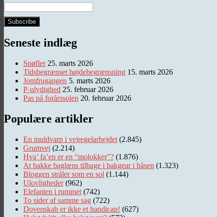
Seneste indlæg
Snøfler
25. marts 2026
Tidsbegrænset højdebegrænsning
15. marts 2026
Jomfrugangen
5. marts 2026
P-ulydighed
25. februar 2026
Pas på forårssolen
20. februar 2026
Populære artikler
En muldvarp i vejregelarbejdet
(2.845)
Grumvej
(2.214)
Hva’ fa’en er en “molokker”?
(1.876)
At bakke baglæns tilbage i bakgear i båsen
(1.323)
Bloggen stråler som en sol
(1.144)
Ulovligheder
(962)
Elefanten i rummet
(742)
To sider af samme sag
(722)
Dovenskab er ikke et handicap!
(627)