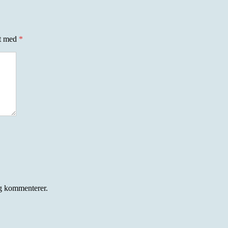
et med
*
eg kommenterer.