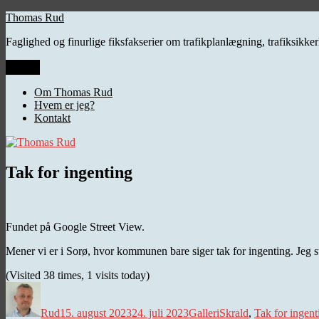
Videre
Thomas Rud
til
Faglighed og finurlige fiksfakserier om trafikplanlægning, trafiksikk
indhold
Menu
Om Thomas Rud
Hvem er jeg?
Kontakt
Tak for ingenting
Fundet på Google Street View.
Mener vi er i Sorø, hvor kommunen bare siger tak for ingenting. Jeg st
(Visited 38 times, 1 visits today)
Forfatter
Udgivet
Kategorier
Tags
Rud
15. august 2023
24. juli 2023
Galleri
Skrald
,
Tak for ingent