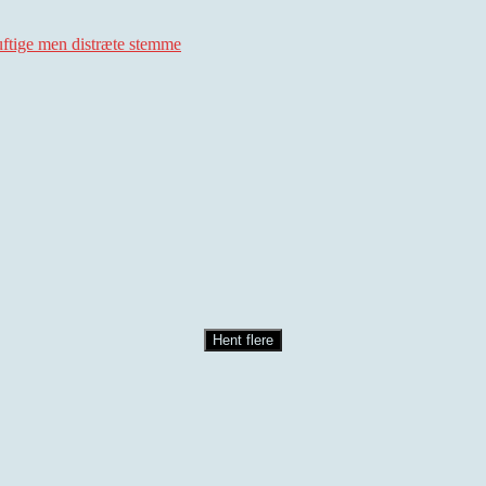
uftige men distræte stemme
Hent flere