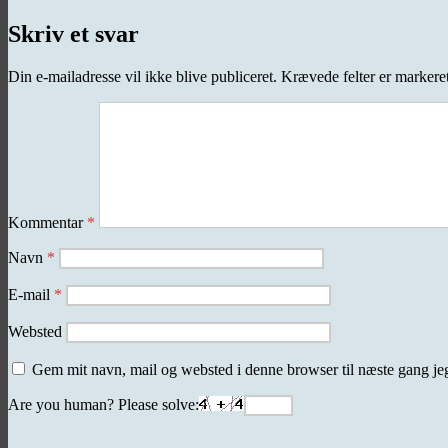
Skriv et svar
Din e-mailadresse vil ikke blive publiceret.
Krævede felter er marker
Kommentar
*
Navn
*
E-mail
*
Websted
Gem mit navn, mail og websted i denne browser til næste gang j
Are you human? Please solve: