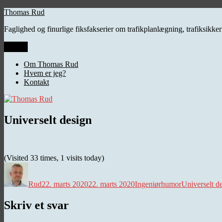
Videre
Thomas Rud
til
Faglighed og finurlige fiksfakserier om trafikplanlægning, trafiksikk
indhold
Menu
Om Thomas Rud
Hvem er jeg?
Kontakt
Universelt design
(Visited 33 times, 1 visits today)
Forfatter
Udgivet
Kategorier
Tags
Rud
22. marts 2020
22. marts 2020
Ingeniørhumor
Universelt d
Skriv et svar