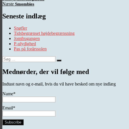
Næste
indlæg:
Næste
Smombies
indlæg:
Seneste indlæg
Snøfler
Tidsbegrænset højdebegrænsning
Jomfrugangen
P-ulydighed
Pas på forårssolen
Søg
Søg
efter:
Mednørder, der vil følge med
Indtast navn og e-mail, hvis du vil have besked om nye indlæg
Name*
Email*