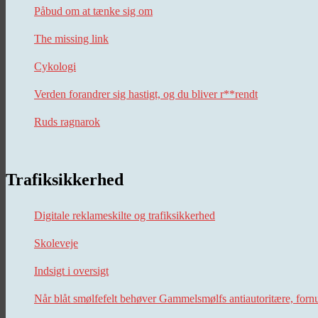
Påbud om at tænke sig om
The missing link
Cykologi
Verden forandrer sig hastigt, og du bliver r**rendt
Ruds ragnarok
Trafiksikkerhed
Digitale reklameskilte og trafiksikkerhed
Skoleveje
Indsigt i oversigt
Når blåt smølfefelt behøver Gammelsmølfs antiautoritære, forn