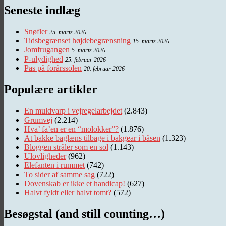
Seneste indlæg
Snøfler
25. marts 2026
Tidsbegrænset højdebegrænsning
15. marts 2026
Jomfrugangen
5. marts 2026
P-ulydighed
25. februar 2026
Pas på forårssolen
20. februar 2026
Populære artikler
En muldvarp i vejregelarbejdet
(2.843)
Grumvej
(2.214)
Hva’ fa’en er en “molokker”?
(1.876)
At bakke baglæns tilbage i bakgear i båsen
(1.323)
Bloggen stråler som en sol
(1.143)
Ulovligheder
(962)
Elefanten i rummet
(742)
To sider af samme sag
(722)
Dovenskab er ikke et handicap!
(627)
Halvt fyldt eller halvt tomt?
(572)
Besøgstal (and still counting…)