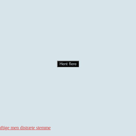
Hent flere
uftige men distræte stemme