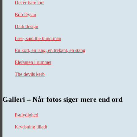
Det er bare lort
Bob Dylan
Dark design
I see, said the blind man
En kort, en lang, en trekant, en stang
Elefanten i rummet
The devils kerb
Galleri – Når fotos siger mere end ord
P-ulydighed
Krydsning tilladt