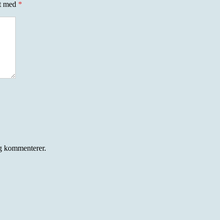
et med
*
eg kommenterer.