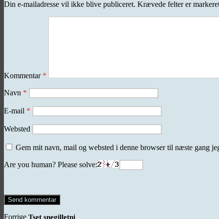
Din e-mailadresse vil ikke blive publiceret.
Krævede felter er marker
Kommentar
*
Navn
*
E-mail
*
Websted
Gem mit navn, mail og websted i denne browser til næste gang j
Are you human? Please solve:
Indlægsnavigation
Forrige
Forrige
Tset snegilletni