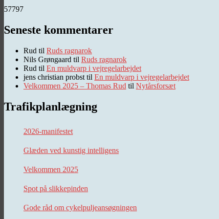
57797
Seneste kommentarer
Rud
til
Ruds ragnarok
Nils Grøngaard
til
Ruds ragnarok
Rud
til
En muldvarp i vejregelarbejdet
jens christian probst
til
En muldvarp i vejregelarbejdet
Velkommen 2025 – Thomas Rud
til
Nytårsforsæt
Trafikplanlægning
2026-manifestet
Glæden ved kunstig intelligens
Velkommen 2025
Spot på slikkepinden
Gode råd om cykelpuljeansøgningen