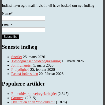
Indtast navn og e-mail, hvis du vil have besked om nye indlæg
Name*
Email*
Seneste indlæg
Snøfler
25. marts 2026
Tidsbegrænset højdebegrænsning
15. marts 2026
Jomfrugangen
5. marts 2026
P-ulydighed
25. februar 2026
Pas på forårssolen
20. februar 2026
Populære artikler
En muldvarp i vejregelarbejdet
(2.847)
Grumvej
(2.215)
Hva’ fa’en er en “molokker”?
(1.876)