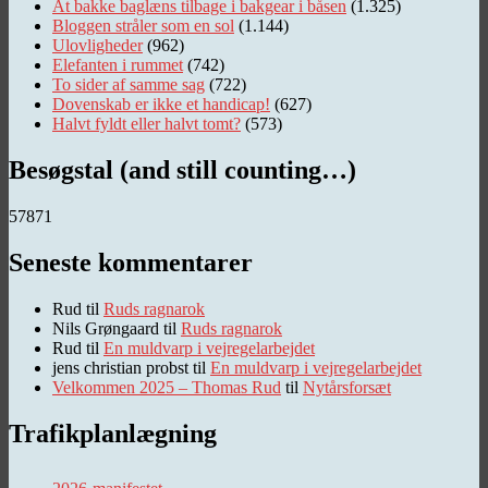
At bakke baglæns tilbage i bakgear i båsen
(1.325)
Bloggen stråler som en sol
(1.144)
Ulovligheder
(962)
Elefanten i rummet
(742)
To sider af samme sag
(722)
Dovenskab er ikke et handicap!
(627)
Halvt fyldt eller halvt tomt?
(573)
Besøgstal (and still counting…)
57871
Seneste kommentarer
Rud
til
Ruds ragnarok
Nils Grøngaard
til
Ruds ragnarok
Rud
til
En muldvarp i vejregelarbejdet
jens christian probst
til
En muldvarp i vejregelarbejdet
Velkommen 2025 – Thomas Rud
til
Nytårsforsæt
Trafikplanlægning