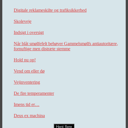
Digitale reklameskilte og trafiksikkerhed
Skoleveje
Indsigt i oversigt
Når blåt smølfefelt behøver Gammelsmølfs antiautoritære,
fornuftige men distræte stemme
Hold nu op!
Vend om eller dø
Vejinventering
De fire temperamenter
Imens tid er…
Deus ex machina
Hent flere