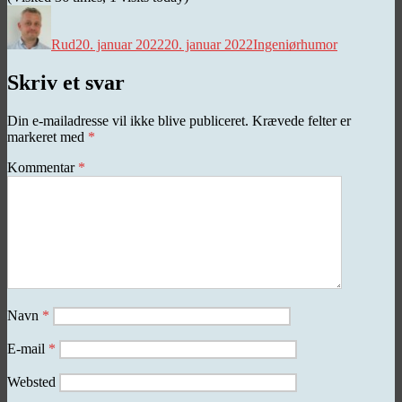
Forfatter
Udgivet
Kategorier
Rud
20. januar 2022
20. januar 2022
Ingeniørhumor
Skriv et svar
Din e-mailadresse vil ikke blive publiceret.
Krævede felter er
markeret med
*
Kommentar
*
Navn
*
E-mail
*
Websted