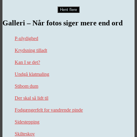
Hent flere
Galleri – Når fotos siger mere end ord
P-ulydighed
Krydsning tilladt
Kan I se det?
Undgå klatmaling
Stibom dum
Der skal så lidt til
Fodgængerfelt for vandrende pinde
Sidestepping
Skilteskov