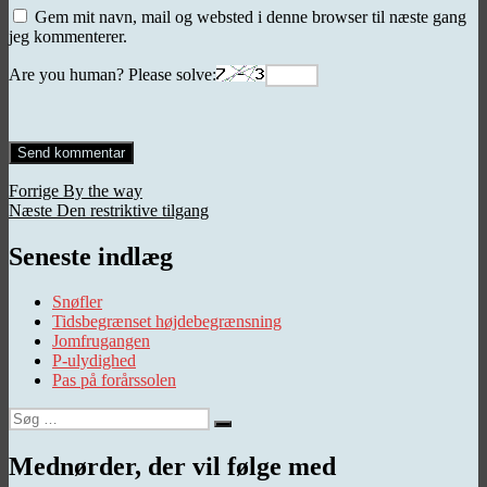
Gem mit navn, mail og websted i denne browser til næste gang
jeg kommenterer.
Are you human? Please solve:
Indlægsnavigation
Forrige
Forrige
By the way
Næste
indlæg:
Næste
Den restriktive tilgang
indlæg:
Seneste indlæg
Snøfler
Tidsbegrænset højdebegrænsning
Jomfrugangen
P-ulydighed
Pas på forårssolen
Søg
Søg
efter:
Mednørder, der vil følge med