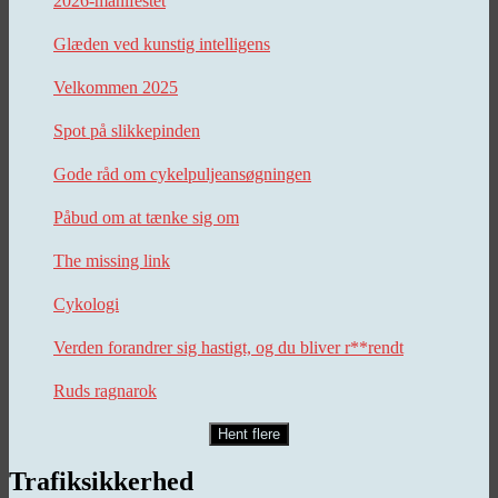
2026-manifestet
Glæden ved kunstig intelligens
Velkommen 2025
Spot på slikkepinden
Gode råd om cykelpuljeansøgningen
Påbud om at tænke sig om
The missing link
Cykologi
Verden forandrer sig hastigt, og du bliver r**rendt
Ruds ragnarok
Hent flere
Trafiksikkerhed