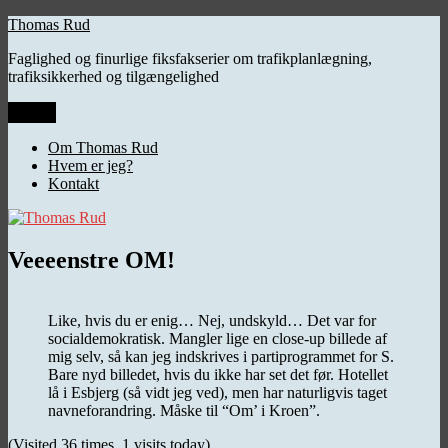
Videre
Thomas Rud
til
Faglighed og finurlige fiksfakserier om trafikplanlægning,
indhold
trafiksikkerhed og tilgængelighed
Menu
Om Thomas Rud
Hvem er jeg?
Kontakt
Veeeenstre OM!
Like, hvis du er enig… Nej, undskyld… Det var for
socialdemokratisk. Mangler lige en close-up billede af
mig selv, så kan jeg indskrives i partiprogrammet for S.
Bare nyd billedet, hvis du ikke har set det før. Hotellet
lå i Esbjerg (så vidt jeg ved), men har naturligvis taget
navneforandring. Måske til “Om’ i Kroen”.
(Visited 36 times, 1 visits today)