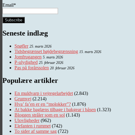
Email*
Seneste indlæg
Snøfler
25. marts 2026
Tidsbegrænset højdebegrænsning
15. marts 2026
Jomfrugangen
5. marts 2026
P-ulydighed
25. februar 2026
Pas på forårssolen
20. februar 2026
Populære artikler
En muldvarp i vejregelarbejdet
(2.843)
Grumvej
(2.214)
Hva’ fa’en er en “molokker”?
(1.876)
At bakke baglæns tilbage i bakgear i båsen
(1.323)
Bloggen stråler som en sol
(1.143)
Ulovligheder
(962)
Elefanten i rummet
(742)
To sider af samme sag
(722)