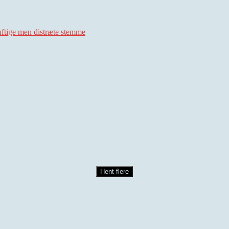
uftige men distræte stemme
Hent flere