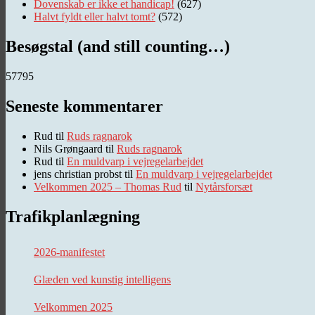
Dovenskab er ikke et handicap!
(627)
Halvt fyldt eller halvt tomt?
(572)
Besøgstal (and still counting…)
57795
Seneste kommentarer
Rud
til
Ruds ragnarok
Nils Grøngaard
til
Ruds ragnarok
Rud
til
En muldvarp i vejregelarbejdet
jens christian probst
til
En muldvarp i vejregelarbejdet
Velkommen 2025 – Thomas Rud
til
Nytårsforsæt
Trafikplanlægning
2026-manifestet
Glæden ved kunstig intelligens
Velkommen 2025