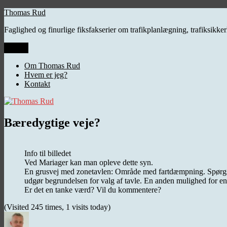
Videre
Thomas Rud
til
Faglighed og finurlige fiksfakserier om trafikplanlægning, trafiksikk
indhold
Menu
Om Thomas Rud
Hvem er jeg?
Kontakt
Bæredygtige veje?
Info til billedet
Ved Mariager kan man opleve dette syn.
En grusvej med zonetavlen: Område med fartdæmpning. Spørgsmålet
udgør begrundelsen for valg af tavle. En anden mulighed for en
Er det en tanke værd? Vil du kommentere?
(Visited 245 times, 1 visits today)
Forfatter
Udgivet
Kategorier
Tags