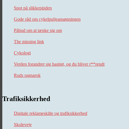
Spot på slikkepinden
Gode råd om cykelpuljeansøgningen
Påbud om at tænke sig om
The missing link
Cykologi
Verden forandrer sig hastigt, og du bliver r**rendt
Ruds ragnarok
Trafiksikkerhed
Digitale reklameskilte og trafiksikkerhed
Skoleveje