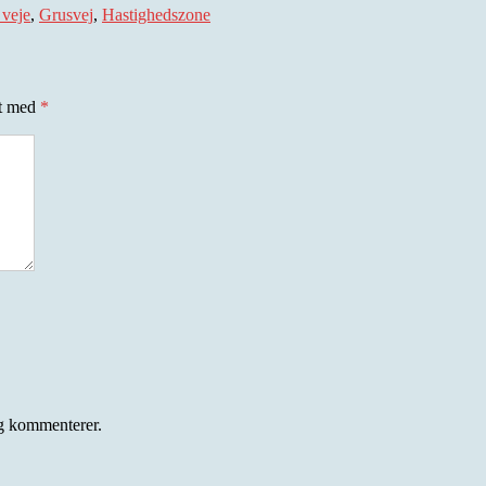
 veje
,
Grusvej
,
Hastighedszone
et med
*
eg kommenterer.