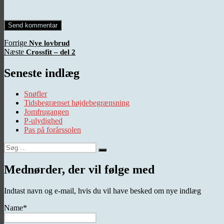
Indlægsnavigation
Forrige
Forrige
Nye lovbrud
Næste
indlæg:
Næste
Crossfit – del 2
indlæg:
Seneste indlæg
Snøfler
Tidsbegrænset højdebegrænsning
Jomfrugangen
P-ulydighed
Pas på forårssolen
Søg
Søg
efter:
Mednørder, der vil følge med
Indtast navn og e-mail, hvis du vil have besked om nye indlæg
Name*