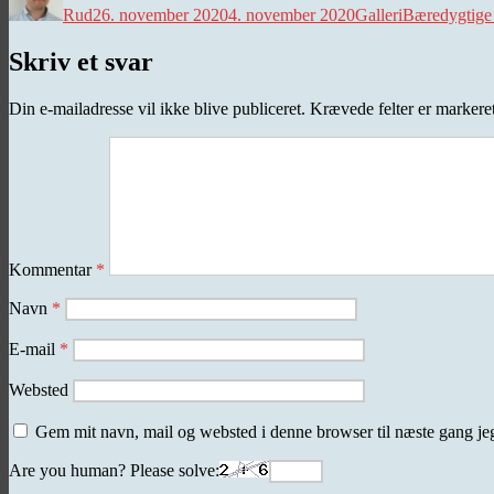
Rud
26. november 2020
4. november 2020
Galleri
Bæredygtige
Skriv et svar
Din e-mailadresse vil ikke blive publiceret.
Krævede felter er marker
Kommentar
*
Navn
*
E-mail
*
Websted
Gem mit navn, mail og websted i denne browser til næste gang j
Are you human? Please solve: