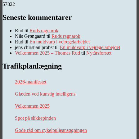
57822
Seneste kommentarer
Rud
til
Ruds ragnarok
Nils Grøngaard
til
Ruds ragnarok
Rud
til
En muldvarp i vejregelarbejdet
jens christian probst
til
En muldvarp i vejregelarbejdet
Velkommen 2025 – Thomas Rud
til
Nytårsforsæt
Trafikplanlægning
2026-manifestet
Glæden ved kunstig intelligens
Velkommen 2025
Spot på slikkepinden
Gode råd om cykelpuljeansøgningen