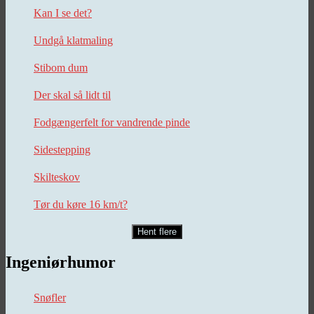
Kan I se det?
Undgå klatmaling
Stibom dum
Der skal så lidt til
Fodgængerfelt for vandrende pinde
Sidestepping
Skilteskov
Tør du køre 16 km/t?
Hent flere
Ingeniørhumor
Snøfler