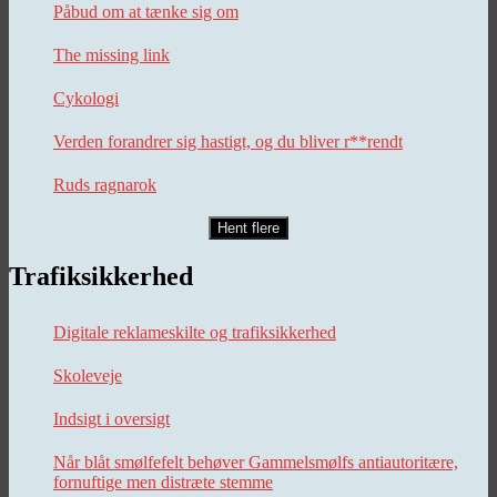
Påbud om at tænke sig om
The missing link
Cykologi
Verden forandrer sig hastigt, og du bliver r**rendt
Ruds ragnarok
Hent flere
Trafiksikkerhed
Digitale reklameskilte og trafiksikkerhed
Skoleveje
Indsigt i oversigt
Når blåt smølfefelt behøver Gammelsmølfs antiautoritære,
fornuftige men distræte stemme