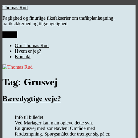
Videre
Thomas Rud
til
Faglighed og finurlige fiksfakserier om trafikplanlægning,
indhold
trafiksikkerhed og tilgængelighed
Menu
Om Thomas Rud
Hvem er jeg?
Kontakt
Tag:
Grusvej
Bæredygtige veje?
Info til billedet
Ved Mariager kan man opleve dette syn.
En grusvej med zonetavlen: Område med
fartdæmpning. Spørgsmålet der trænger sig på er,