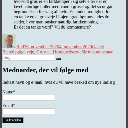
hvorvidt grus er en fartdæmper i sig selv eller der er
lavet naturlige huller med vand i gruset og det så udgør
begrundelsen for valg af tavle. En anden mulighed for
en tanke er, at grusveje i højere grad bør anvendes de
steder, hvor man ønsker naturlig fartdæmpning…
Er det en tanke værd? Vil du kommentere?
Forfatter
Udgivet
Kategorier
Tags
Rud
26. november 2020
4. november 2020
Galleri
til
Bæredygtige veje
,
Grusvej
,
Hastighedszone
Skriv kommentar
Søg
Bæredyg
Søg
efter:
veje?
Mednørder, der vil følge med
Indtast navn og e-mail, hvis du vil have besked om nye indlæg
Name*
Email*