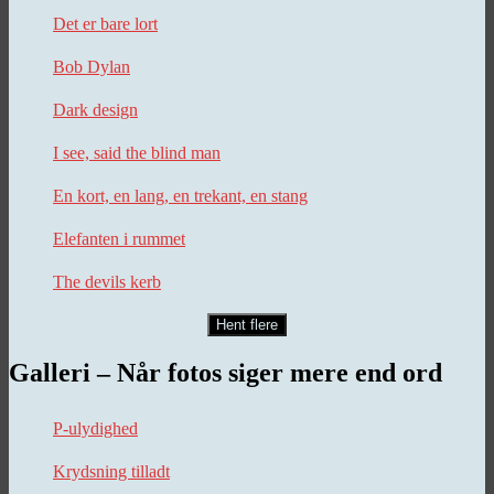
Det er bare lort
Bob Dylan
Dark design
I see, said the blind man
En kort, en lang, en trekant, en stang
Elefanten i rummet
The devils kerb
Hent flere
Galleri – Når fotos siger mere end ord
P-ulydighed
Krydsning tilladt