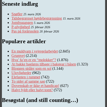
Seneste indlæg
Snøfler
25. marts 2026
Tidsbegrænset højdebegrænsning
15. marts 2026
Jomfrugangen
5. marts 2026
P-ulydighed
25. februar 2026
Pas på forårssolen
20. februar 2026
Populære artikler
En muldvarp i vejregelarbejdet
(2.845)
Grumvej
(2.214)
Hva’ fa’en er en “molokker”?
(1.876)
At bakke baglæns tilbage i bakgear i båsen
(1.323)
Bloggen stråler som en sol
(1.144)
Ulovligheder
(962)
Elefanten i rummet
(742)
To sider af samme sag
(722)
Dovenskab er ikke et handicap!
(627)
Halvt fyldt eller halvt tomt?
(572)
Besøgstal (and still counting…)