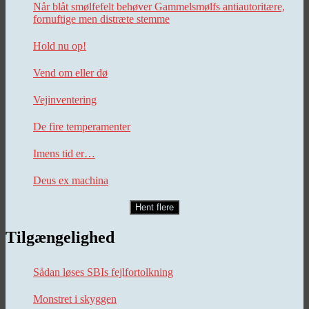
Når blåt smølfefelt behøver Gammelsmølfs antiautoritære,
fornuftige men distræte stemme
Hold nu op!
Vend om eller dø
Vejinventering
De fire temperamenter
Imens tid er…
Deus ex machina
Hent flere
Tilgængelighed
Sådan løses SBIs fejlfortolkning
Monstret i skyggen