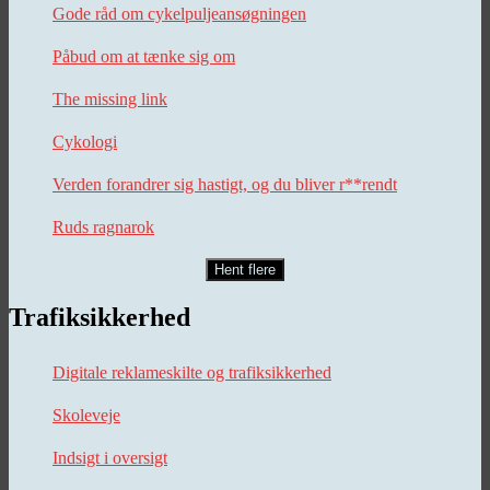
Gode råd om cykelpuljeansøgningen
Påbud om at tænke sig om
The missing link
Cykologi
Verden forandrer sig hastigt, og du bliver r**rendt
Ruds ragnarok
Hent flere
Trafiksikkerhed
Digitale reklameskilte og trafiksikkerhed
Skoleveje
Indsigt i oversigt