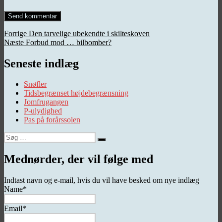
Indlægsnavigation
Forrige
Forrige
Den tarvelige ubekendte i skilteskoven
Næste
indlæg:
Næste
Forbud mod … bilbomber?
indlæg:
Seneste indlæg
Snøfler
Tidsbegrænset højdebegrænsning
Jomfrugangen
P-ulydighed
Pas på forårssolen
Søg
Søg
efter:
Mednørder, der vil følge med
Indtast navn og e-mail, hvis du vil have besked om nye indlæg
Name*
Email*