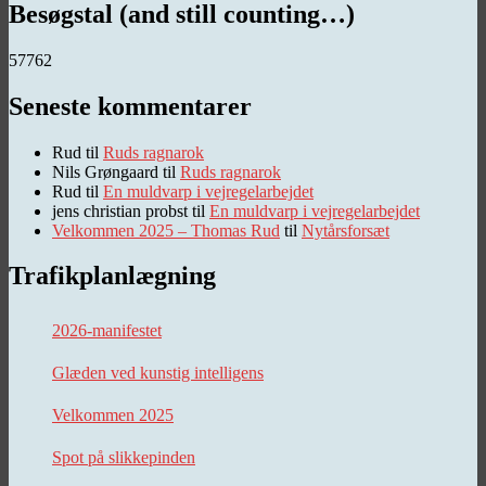
Besøgstal (and still counting…)
57762
Seneste kommentarer
Rud
til
Ruds ragnarok
Nils Grøngaard
til
Ruds ragnarok
Rud
til
En muldvarp i vejregelarbejdet
jens christian probst
til
En muldvarp i vejregelarbejdet
Velkommen 2025 – Thomas Rud
til
Nytårsforsæt
Trafikplanlægning
2026-manifestet
Glæden ved kunstig intelligens
Velkommen 2025
Spot på slikkepinden