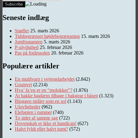
Seneste indlæg
Snøfler
25. marts 2026
Tidsbegrænset højdebegrænsning
15. marts 2026
Jomfrugangen
5. marts 2026
P-ulydighed
25. februar 2026
Pas på forårssolen
20. februar 2026
Populære artikler
En muldvarp i vejregelarbejdet
(2.842)
Grumvej
(2.214)
Hva’ fa’en er en “molokker”?
(1.876)
At bakke baglæns tilbage i bakgear i båsen
(1.323)
Bloggen stråler som en sol
(1.143)
Ulovligheder
(962)
Elefanten i rummet
(740)
To sider af samme sag
(722)
Dovenskab er ikke et handicap!
(627)
Halvt fyldt eller halvt tomt?
(572)