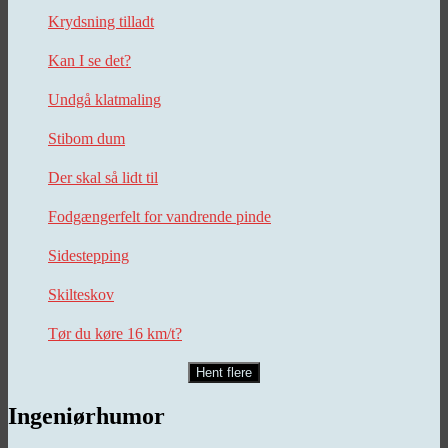
Krydsning tilladt
Kan I se det?
Undgå klatmaling
Stibom dum
Der skal så lidt til
Fodgængerfelt for vandrende pinde
Sidestepping
Skilteskov
Tør du køre 16 km/t?
Hent flere
Ingeniørhumor