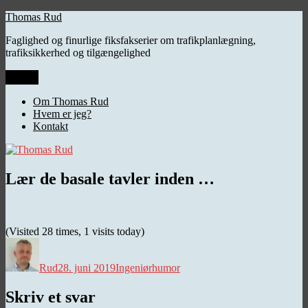
Videre
Thomas Rud
til
Faglighed og finurlige fiksfakserier om trafikplanlægning,
indhold
trafiksikkerhed og tilgængelighed
Menu
Om Thomas Rud
Hvem er jeg?
Kontakt
Lær de basale tavler inden …
(Visited 28 times, 1 visits today)
Forfatter
Udgivet
Kategorier
Rud
28. juni 2019
Ingeniørhumor
Skriv et svar