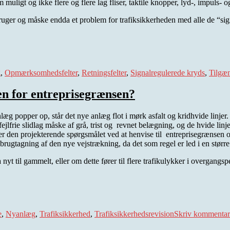
uligt og ikke flere og flere lag fliser, taktile knopper, lyd-, impuls- o
ruger og måske endda et problem for trafiksikkerheden med alle de “sig
g
,
Opmærksomhedsfelter
,
Retningsfelter
,
Signalregulerede kryds
,
Tilgæ
en for entreprisegrænsen?
æg popper op, står det nye anlæg flot i mørk asfalt og kridhvide linjer.
jlfrie slidlag måske af grå, trist og revnet belægning, og de hvide linjer
rger den projekterende spørgsmålet ved at henvise til entreprisegrænse
rugtagning af den nye vejstrækning, da det som regel er led i en størr
 nyt til gammelt, eller om dette fører til flere trafikulykker i overgangsp
e
,
Nyanlæg
,
Trafiksikkerhed
,
Trafiksikkerhedsrevision
Skriv kommentar