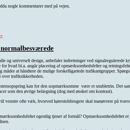
e endda nogle kommentarer med på vejen.
til
Velkommen
er
på
bloggen
…
or normalbesværede
le og universelt design, anbefaler indretninger ved signalregulerede kryd
e for hvad bl.a. angår placering af opmærksomhedsfelter og retningsfelt
g måder at håndtere de mulige forskelligartede trafikantgrupper. Spørgs
 over trafiksikkerheden.
antstensopspring kan for den uopmærksomme være et snubletrin. Det s
uancer som den øvrige belægning (dog med ønsket om kontrast).
l venstre ofte væk, hvorved kørestolsbrugere skal manøvrere på tværs af
ksomhedsfeltet egentlig tjener af formål? Opmærksomhedsfeltet er jo
lisen.