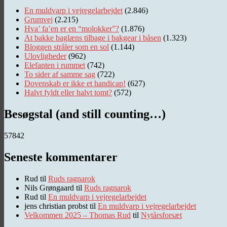
En muldvarp i vejregelarbejdet
(2.846)
Grumvej
(2.215)
Hva’ fa’en er en “molokker”?
(1.876)
At bakke baglæns tilbage i bakgear i båsen
(1.323)
Bloggen stråler som en sol
(1.144)
Ulovligheder
(962)
Elefanten i rummet
(742)
To sider af samme sag
(722)
Dovenskab er ikke et handicap!
(627)
Halvt fyldt eller halvt tomt?
(572)
Besøgstal (and still counting…)
57842
Seneste kommentarer
Rud
til
Ruds ragnarok
Nils Grøngaard
til
Ruds ragnarok
Rud
til
En muldvarp i vejregelarbejdet
jens christian probst
til
En muldvarp i vejregelarbejdet
Velkommen 2025 – Thomas Rud
til
Nytårsforsæt