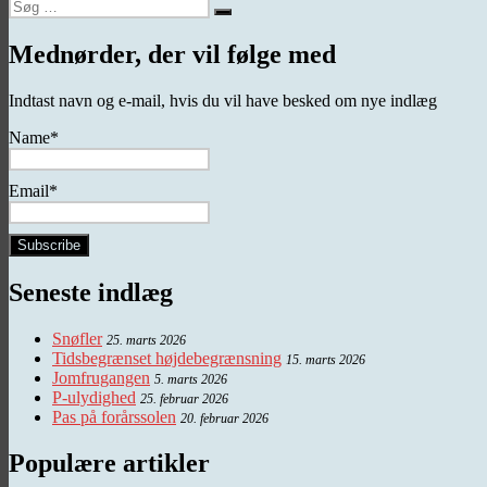
Søg
Søg
efter:
Mednørder, der vil følge med
Indtast navn og e-mail, hvis du vil have besked om nye indlæg
Name*
Email*
Seneste indlæg
Snøfler
25. marts 2026
Tidsbegrænset højdebegrænsning
15. marts 2026
Jomfrugangen
5. marts 2026
P-ulydighed
25. februar 2026
Pas på forårssolen
20. februar 2026
Populære artikler