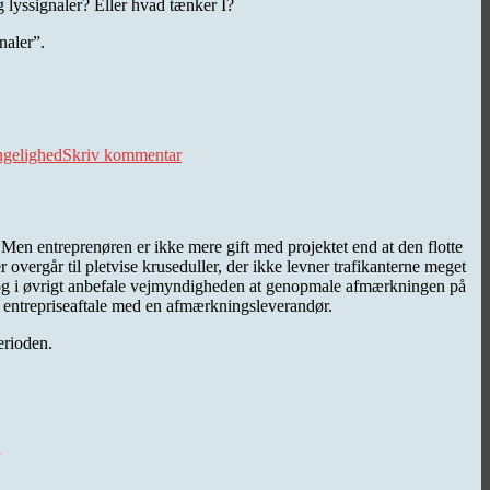
g lyssignaler? Eller hvad tænker I?
naler”.
til
Tilgængelig
ngelighed
Skriv kommentar
indretning
eller
snubletrin
for
normalbesværede
 Men entreprenøren er ikke mere gift med projektet end at den flotte
 overgår til pletvise kruseduller, der ikke levner trafikanterne meget
n og i øvrigt anbefale vejmyndigheden at genopmale afmærkningen på
e entrepriseaftale med en afmærkningsleverandør.
erioden.
til
Noget
nyt,
noget