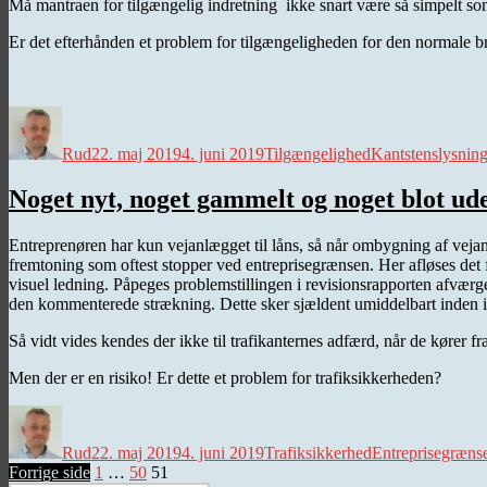
Må mantraen for tilgængelig indretning ikke snart være så simpelt som m
Er det efterhånden et problem for tilgængeligheden for den normale b
Forfatter
Udgivet
Kategorier
Tags
Rud
22. maj 2019
4. juni 2019
Tilgængelighed
Kantstenslysnin
Noget nyt, noget gammelt og noget blot ud
Entreprenøren har kun vejanlægget til låns, så når ombygning af vejanl
fremtoning som oftest stopper ved entreprisegrænsen. Her afløses det fe
visuel ledning. Påpeges problemstillingen i revisionsrapporten afvæ
den kommenterede strækning. Dette sker sjældent umiddelbart inden ib
Så vidt vides kendes der ikke til trafikanternes adfærd, når de kører fra
Men der er en risiko! Er dette et problem for trafiksikkerheden?
Forfatter
Udgivet
Kategorier
Tags
Rud
22. maj 2019
4. juni 2019
Trafiksikkerhed
Entreprisegræns
Indlægsinddeling
Side
Side
Side
Forrige side
1
…
50
51