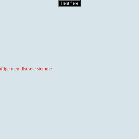
Hent flere
uftige men distræte stemme