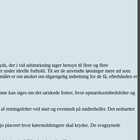
s, der i vid udstrækning tager hensyn til flere og flere
er under ideelle forhold. Tit ser de anvendte løsninger mere ud som
målet er om ønsket om tilgængelig indretning for de få, efterhånden er
amme kan siges om det sænkede fortov, hvor opmærksomhedsfelter og
 retningsfelter ved start og eventuelt på midterheller. Det nedsætter
 placeret hvor kørestolsbrugere skal krydse. De svagsynede