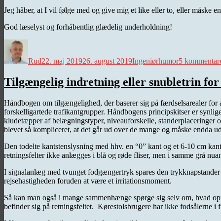
Jeg håber, at I vil følge med og give mig et like eller to, eller måsk
God læselyst og forhåbentlig glædelig underholdning!
Forfatter
Udgivet
Kategorier
Rud
22. maj 2019
26. august 2019
Ingeniørhumor
5 kommentar
Tilgængelig indretning eller snubletrin f
Håndbogen om tilgængelighed, der baserer sig på færdselsarealer for al
forskelligartede trafikantgrupper. Håndbogens principskitser er synlig
kludetæpper af belægningstyper, niveauforskelle, standerplaceringer o
blevet så kompliceret, at det går ud over de mange og måske endda ud
Den todelte kantstenslysning med hhv. en “0” kant og et 6-10 cm k
retningsfelter ikke anlægges i blå og røde fliser, men i samme grå n
I signalanlæg med tvunget fodgængertryk spares den trykknapstander ti
rejsehastigheden foruden at være et irritationsmoment.
Så kan man også i mange sammenhænge spørge sig selv om, hvad opmær
befinder sig på retningsfeltet. Kørestolsbrugere har ikke fodsålerne i f