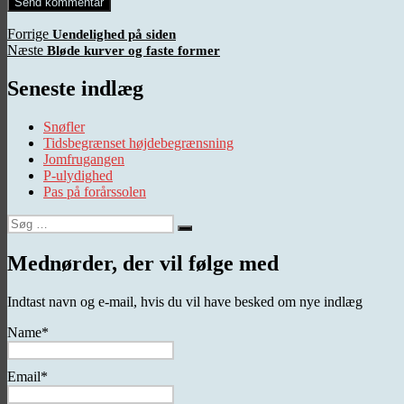
Indlægsnavigation
Forrige
Forrige
Uendelighed på siden
Næste
indlæg:
Næste
Bløde kurver og faste former
indlæg:
Seneste indlæg
Snøfler
Tidsbegrænset højdebegrænsning
Jomfrugangen
P-ulydighed
Pas på forårssolen
Søg
Søg
efter:
Mednørder, der vil følge med
Indtast navn og e-mail, hvis du vil have besked om nye indlæg
Name*
Email*