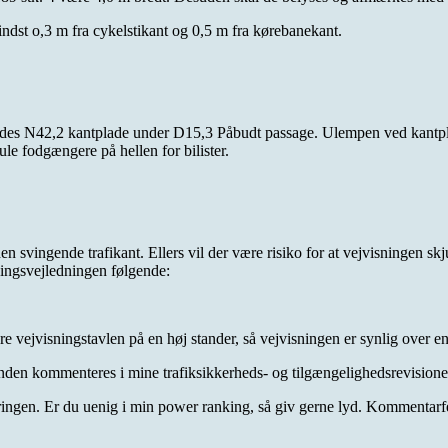
ndst o,3 m fra cykelstikant og 0,5 m fra kørebanekant.
ndes N42,2 kantplade under D15,3 Påbudt passage. Ulempen ved kantplad
le fodgængere på hellen for bilister.
den svingende trafikant. Ellers vil der være risiko for at vejvisningen sk
tningsvejledningen følgende:
re vejvisningstavlen på en høj stander, så vejvisningen er synlig over e
 anden kommenteres i mine trafiksikkerheds- og tilgængelighedsrevisione
ingen. Er du uenig i min power ranking, så giv gerne lyd. Kommentarfel