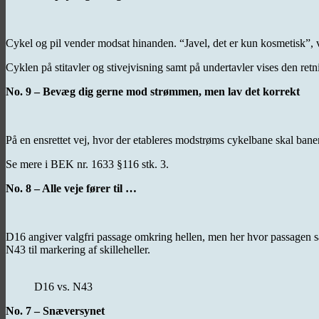
Cykel og pil vender modsat hinanden. “Javel, det er kun kosmetisk”, v
Cyklen på stitavler og stivejvisning samt på undertavler vises den re
No. 9 – Bevæg dig gerne mod strømmen, men lav det korrekt
På en ensrettet vej, hvor der etableres modstrøms cykelbane skal bane
Se mere i BEK nr. 1633 §116 stk. 3.
No. 8 – Alle veje fører til …
D16 angiver valgfri passage omkring hellen, men her hvor passagen så a
N43 til markering af skilleheller.
D16 vs. N43
No. 7 – Snæversynet