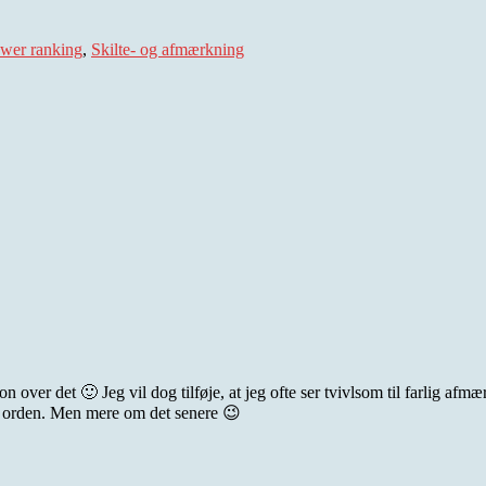
gs
wer ranking
,
Skilte- og afmærkning
 over det 🙂 Jeg vil dog tilføje, at jeg ofte ser tvivlsom til farlig af
e i orden. Men mere om det senere 😉