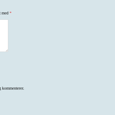
et med
*
eg kommenterer.