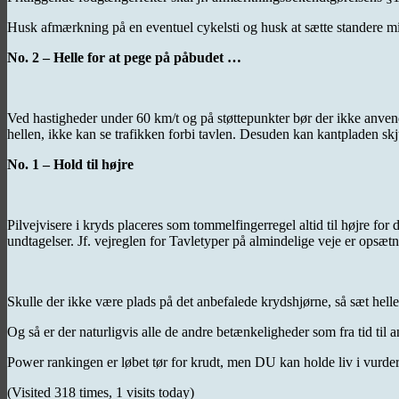
Husk afmærkning på en eventuel cykelsti og husk at sætte standere mi
No. 2 – Helle for at pege på påbudet …
Ved hastigheder under 60 km/t og på støttepunkter bør der ikke anve
hellen, ikke kan se trafikken forbi tavlen. Desuden kan kantpladen skju
No. 1 – Hold til højre
Pilvejvisere i kryds placeres som tommelfingerregel altid til højre for 
undtagelser. Jf. vejreglen for Tavletyper på almindelige veje er opsæ
Skulle der ikke være plads på det anbefalede krydshjørne, så sæt helle
Og så er der naturligvis alle de andre betænkeligheder som fra tid til
Power rankingen er løbet tør for krudt, men DU kan holde liv i vurder
(Visited 318 times, 1 visits today)