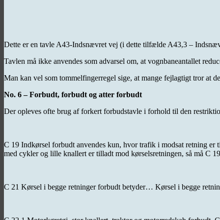
Dette er en tavle A43-Indsnævret vej (i dette tilfælde A43,3 – Indsnævr
Tavlen må ikke anvendes som advarsel om, at vognbaneantallet reduce
Man kan vel som tommelfingerregel sige, at mange fejlagtigt tror at d
No. 6 – Forbudt, forbudt og atter forbudt
Der opleves ofte brug af forkert forbudstavle i forhold til den restrikt
C 19 Indkørsel forbudt anvendes kun, hvor trafik i modsat retning er 
med cykler og lille knallert er tilladt mod kørselsretningen, så må C 1
C 21 Kørsel i begge retninger forbudt betyder… Kørsel i begge retning