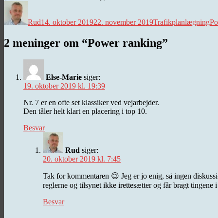
Forfatter
Udgivet
Kategorier
Ta
Rud
14. oktober 2019
22. november 2019
Trafikplanlægning
Po
2 meninger om “Power ranking”
Else-Marie
siger:
19. oktober 2019 kl. 19:39
Nr. 7 er en ofte set klassiker ved vejarbejder.
Den tåler helt klart en placering i top 10.
Besvar
Rud
siger:
20. oktober 2019 kl. 7:45
Tak for kommentaren 😉 Jeg er jo enig, så ingen diskussion
reglerne og tilsynet ikke irettesætter og får bragt tingen
Besvar