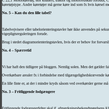
C 22,1 Motorkøretøj, stor knallert, traktor og motorredskab forbudt, 
køretøjstype. Andre køretøjer må gerne køre ind som fx hvis kørsel me
No. 5 – Kan du den lille tabel?
Tabelvejvisere eller tabelorienteringstavler bør ikke anvendes på sekun
vigepligtsreguleringen forude.
Brug i stedet diagramorienteringstavlen, hvis der er behov for forvars
No. 4 – Spærretid
Vi har haft den tidligere på bloggen. Nemlig solen. Men det gælder fak
Overkørbare arealer fx i forbindelse med tilgængelighedskrævende kør
En lille finte er, at der i mindre kryds såsom ved overkørsler gerne 
No. 3 – Fritliggende fodgængere
Fritliggende fodgængerfelter skal jf. afmærkningsbekendtgørelsens §1