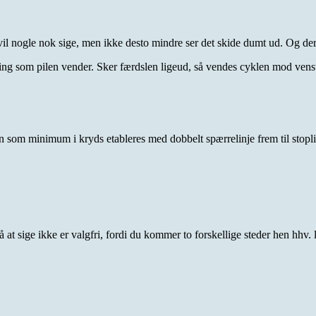
il nogle nok sige, men ikke desto mindre ser det skide dumt ud. Og der 
tning som pilen vender. Sker færdslen ligeud, så vendes cyklen mod vens
n som minimum i kryds etableres med dobbelt spærrelinje frem til stopli
t sige ikke er valgfri, fordi du kommer to forskellige steder hen hhv. li