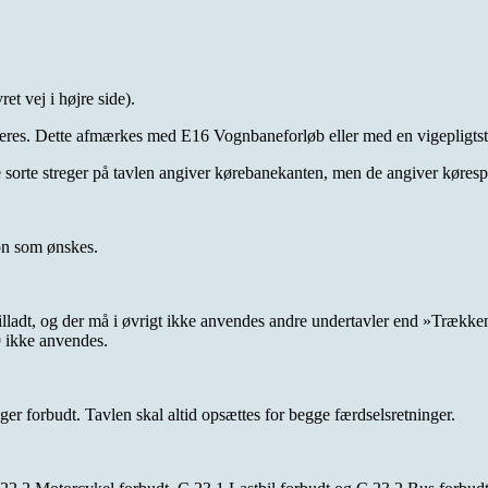
et vej i højre side).
res. Dette afmærkes med E16 Vognbaneforløb eller med en vigepligtsta
e sorte streger på tavlen angiver kørebanekanten, men de angiver køresp
ion som ønskes.
tilladt, og der må i øvrigt ikke anvendes andre undertavler end »Trækk
9 ikke anvendes.
er forbudt. Tavlen skal altid opsættes for begge færdselsretninger.