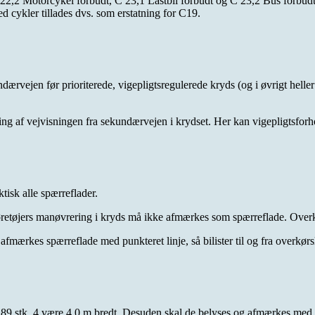
C22,2 Motorcykel forbudt, C 23,1 Lastbil forbudt og C 23,2 Bus forbudt
d cykler tillades dvs. som erstatning for C19.
dærvejen før prioriterede, vigepligtsregulerede kryds (og i øvrigt heller
ling af vejvisningen fra sekundærvejen i krydset. Her kan vigepligtsfor
tisk alle spærreflader.
etøjers manøvrering i kryds må ikke afmærkes som spærreflade. Overkør
må afmærkes spærreflade med punkteret linje, så bilister til og fra ove
89 stk. 4 være 4,0 m bredt. Desuden skal de belyses og afmærkes med E1