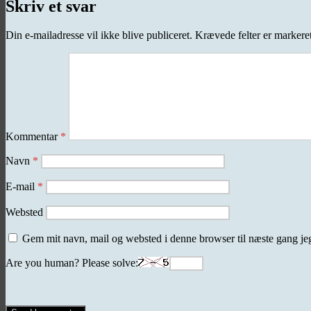
Skriv et svar
Din e-mailadresse vil ikke blive publiceret.
Krævede felter er marker
Kommentar
*
Navn
*
E-mail
*
Websted
Gem mit navn, mail og websted i denne browser til næste gang j
Are you human? Please solve: