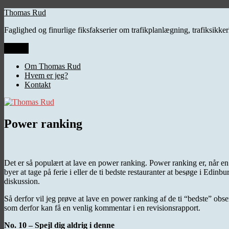
Videre
Thomas Rud
til
Faglighed og finurlige fiksfakserier om trafikplanlægning, trafiksikk
indhold
Menu
Om Thomas Rud
Hvem er jeg?
Kontakt
Power ranking
Det er så populært at lave en power ranking. Power ranking er, når en s
byer at tage på ferie i eller de ti bedste restauranter at besøge i Edi
diskussion.
Så derfor vil jeg prøve at lave en power ranking af de ti “bedste” obse
som derfor kan få en venlig kommentar i en revisionsrapport.
No. 10 – Spejl dig aldrig i denne