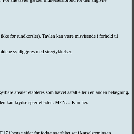
. For alle tavler gælder indkørselsforbud for den angivne
 ikke før rundkørsler). Tavlen kan være misvisende i forhold til
holdene synliggøres med stregtykkelser.
bare arealer etableres som hævet asfalt eller i en anden belægning.
rkørslen kan krydse spærrefladen. MEN… Kun her.
7 i begge sider før fodgængerfeltet set i kørselsretningen.