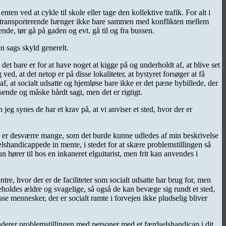
 ved at cykle til skole eller tage den kollektive trafik. For alt i
 selvtransporterende hænger ikke bare sammen med konflikten mellem
nde, tør gå på gaden og evt. gå til og fra bussen.
en sags skyld generelt.
t bare er for at have noget at kigge på og underholdt af, at blive set
d, at det netop er på disse lokaliteter, at bystyret forsøger at få
 af, at socialt udsatte og hjemløse bare ikke er det pæne bybillede, der
sende og måske hårdt sagt, men det er rigtigt.
jeg synes de har et krav på, at vi anviser et sted, hvor der er
s, er desværre mange, som det burde kunne udledes af min beskrivelse
elshandicappede in mente, i stedet for at skære problemstillingen så
 hører til hos en inkaneret elguitarist, men frit kan anvendes i
entre, hvor der er de faciliteter som socialt udsatte har brug for, men
holdes ældre og svagelige, så også de kan bevæge sig rundt et sted,
se mennesker, der er socialt ramte i forvejen ikke pludselig bliver
uderer problemstillingen med personer med et færdselshandicap i dit