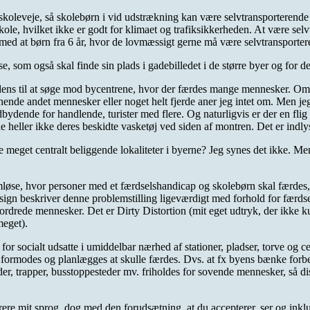
veje, så skolebørn i vid udstrækning kan være selvtransporterende enten
a skole, hvilket ikke er godt for klimaet og trafiksikkerheden. At være
 med at børn fra 6 år, hvor de lovmæssigt gerne må være selvtransportere
, som også skal finde sin plads i gadebilledet i de større byer og for d
dens til at søge mod bycentrene, hvor der færdes mange mennesker. Om de
nde andet mennesker eller noget helt fjerde aner jeg intet om. Men jeg ve
dbydende for handlende, turister med flere. Og naturligvis er der en flig
 heller ikke deres beskidte vasketøj ved siden af montren. Det er indly
 meget centralt beliggende lokaliteter i byerne? Jeg synes det ikke. Men 
.
jemløse, hvor personer med et færdselshandicap og skolebørn skal færde
Design beskriver denne problemstilling ligeværdigt med forhold for færds
rdrede mennesker. Det er Dirty Distortion (mit eget udtryk, der ikke kun
meget).
d for socialt udsatte i umiddelbar nærhed af stationer, pladser, torve og c
formodes og planlægges at skulle færdes. Dvs. at fx byens bænke forbe
er, trapper, busstoppesteder mv. friholdes for sovende mennesker, så dis
rere mit sprog, dog med den forudsætning, at du accepterer, ser og inkl