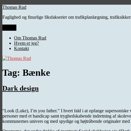
Videre
Thomas Rud
til
Faglighed og finurlige fiksfakserier om trafikplanlægning, trafiksikk
indhold
Menu
Om Thomas Rud
Hvem er jeg?
Kontakt
Tag:
Bænke
Dark design
“Look (Luke), I’m you father.” I hvert fald i at opfange supersoniske
personer med et handicap samt tryghedskabende indretning af skoleveje.
kommunernes univers og med spydige og højtråbende originaler med rus