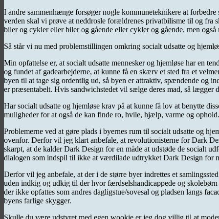
I andre sammenhænge forsøger nogle kommuneteknikere at forbedre skole
verden skal vi prøve at neddrosle forældrenes privatbilisme til og fr
biler og cykler eller biler og gående eller cykler og gående, men også
Så står vi nu med problemstillingen omkring socialt udsatte og hjemløse
Min opfattelse er, at socialt udsatte mennesker og hjemløse har en ten
og fundet af gadearbejderne, at kunne få en skærv et sted fra et velmene
byen til at tage sig ordentlig ud, så byen er attraktiv, spændende og in
er præsentabelt. Hvis sandwichstedet vil sælge deres mad, så lægger de
Har socialt udsatte og hjemløse krav på at kunne få lov at benytte disse
muligheder for at også de kan finde ro, hvile, hjælp, varme og ophold
Problemerne ved at gøre plads i byernes rum til socialt udsatte og h
ovenfor. Derfor vil jeg klart anbefale, at revolutionisterne for Dark 
skarpt, at de kalder Dark Design for en måde at udstøde de socialt udfo
dialogen som indspil til ikke at værdilade udtrykket Dark Design for 
Derfor vil jeg anbefale, at der i de større byer indrettes et samlingsste
uden indkig og udkig til der hvor færdselshandicappede og skolebørn 
der ikke opfattes som andres dagligstue/sovesal og pladsen langs facad
byens farlige skygger.
Skulle du være udstyret med egen wookie er jeg dog villig til at mode