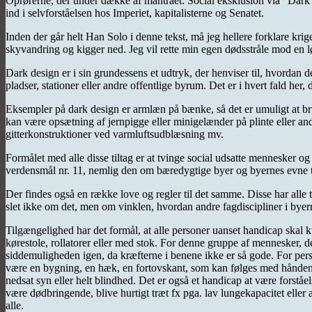
Oprørerne, der under dække af mantraet: Social eksklusion via “Dark
ind i selvforståelsen hos Imperiet, kapitalisterne og Senatet.
Inden der går helt Han Solo i denne tekst, må jeg hellere forklare kri
skyvandring og kigger ned. Jeg vil rette min egen dødsstråle mod en lø
Dark design er i sin grundessens et udtryk, der henviser til, hvordan 
pladser, stationer eller andre offentlige byrum. Det er i hvert fald her, 
Eksempler på dark design er armlæn på bænke, så det er umuligt at br
kan være opsætning af jernpigge eller minigelænder på plinte eller and
gitterkonstruktioner ved varmluftsudblæsning mv.
Formålet med alle disse tiltag er at tvinge social udsatte mennesker og
verdensmål nr. 11, nemlig den om bæredygtige byer og byernes evne til 
Der findes også en række love og regler til det samme. Disse har alle 
slet ikke om det, men om vinklen, hvordan andre fagdiscipliner i byerne
Tilgængelighed har det formål, at alle personer uanset handicap skal
kørestole, rollatorer eller med stok. For denne gruppe af mennesker, d
siddemuligheden igen, da kræfterne i benene ikke er så gode. For perso
være en bygning, en hæk, en fortovskant, som kan følges med hånden ell
nedsat syn eller helt blindhed. Det er også et handicap at være forstå
være dødbringende, blive hurtigt træt fx pga. lav lungekapacitet eller 
alle.