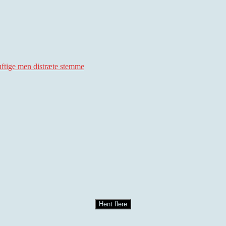
uftige men distræte stemme
Hent flere