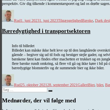
perspektiv. Giv dig tilkende i kommentarsporet og lad os drøfte sagen
Forfatter
Udgivet
Kategorier
Tags
Rud
1. juni 2023
1. juni 2023
Tilgængelighed
Bænke
,
Dark des
Bæredygtighed i transportsektoren
Info til billedet
Billedet kan måske ikke helt leve op til den langhårede overskr
gående – begiver sig ud til fods og bestiger stejle gader, og selv
bænkene først kan findes efter machetten er trukket og en junglest
flere bænke rundt omkring, så flere vil gå og ikke køre i bil på 
bæredygtige blomsterliv og de summende bier og ikke biler.
Forfatter
Udgivet
Kategorier
Tags
Rud
25. oktober 2021
28. september 2021
Galleri
Bier
,
biler
,
Bæ
Søg
Søg
efter:
Mednørder, der vil følge med