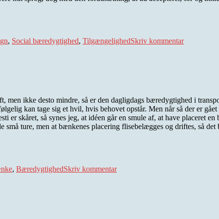
.
til
Dark
ign
,
Social bæredygtighed
,
Tilgængelighed
Skriv kommentar
design
ift, men ikke desto mindre, så er den dagligdags bæredygtighed i transpo
følgelig kan tage sig et hvil, hvis behovet opstår. Men når så der er gået
i er skåret, så synes jeg, at idéen går en smule af, at have placeret en b
de små ture, men at bænkenes placering flisebelægges og driftes, så det bl
til
Bæredygtighed
nke
,
Bæredygtighed
Skriv kommentar
i
transportsektoren