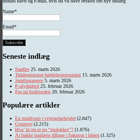
Indtast navn og e-mail, hvis du vil have besked om nye indlæg
Name*
Email*
Seneste indlæg
Snøfler
25. marts 2026
Tidsbegrænset højdebegrænsning
15. marts 2026
Jomfrugangen
5. marts 2026
P-ulydighed
25. februar 2026
Pas på forårssolen
20. februar 2026
Populære artikler
En muldvarp i vejregelarbejdet
(2.847)
Grumvej
(2.215)
Hva’ fa’en er en “molokker”?
(1.876)
At bakke baglæns tilbage i bakgear i båsen
(1.325)