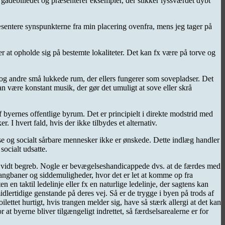
adebilledet og præsenterer eksempler, der stikker lyssværdet dybt
ræsentere synspunkterne fra min placering ovenfra, mens jeg tager på
r at opholde sig på bestemte lokaliteter. Det kan fx være på torve og
og andre små lukkede rum, der ellers fungerer som sovepladser. Det
an være konstant musik, der gør det umuligt at sove eller skrå
f byernes offentlige byrum. Det er principielt i direkte modstrid med
I hvert fald, hvis der ikke tilbydes et alternativ.
øse og socialt sårbare mennesker ikke er ønskede. Dette indlæg handler
socialt udsatte.
et vidt begreb. Nogle er bevægelseshandicappede dvs. at de færdes med
 gangbaner og siddemuligheder, hvor det er let at komme op fra
n taktil ledelinje eller fx en naturlige ledelinje, der sagtens kan
dlertidige genstande på deres vej. Så er de trygge i byen på trods af
ttet hurtigt, hvis trangen melder sig, have så stærk allergi at det kan
at byerne bliver tilgængeligt indrettet, så færdselsarealerne er for