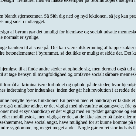
 Design” fremturer med en masse eksempler på Stormtroopers hærgen i g
gen blandt stjerneemner. Så Sith dig ned og nyd lektionen, så jeg kan p
sning sidst i indlægget.
design af byrum gør det umuligt for hjemløse og socialt udsatte menneske
de normalt er synlige.
uge bænken til at sove på. Det kan være afskærmning af trappeskakter 
re betonelementer i byrummet, så det ikke er muligt at sidde der. Det k
 hjemløse til at finde andre steder at opholde sig, men dermed også ud a
at tage hensyn til mangfoldighed og omfavne socialt sårbare mennesker. 
til formål at kriminalisere forholdet og ophold på de steder, hvor hjeml
s indretning bør indtænkes, inden der går helt revolution i at redde de 
 kunne benytte byens funktioner. En person med et handicap er faktisk 
er også omfatter ældre, er det vigtigt med niveaufrie adgangsveje, frie
ner med et synshandicap er det vigtigt med en ryddet gangzone og enten e
er mobilitystok, men vigtigst er det, at de ikke støder på faste eller mi
elseshæmmet, have social angst, have mulighed for at kunne komme på toile
andre sygdomme, og meget meget andet. Nogle gør en ret stor indsats for 