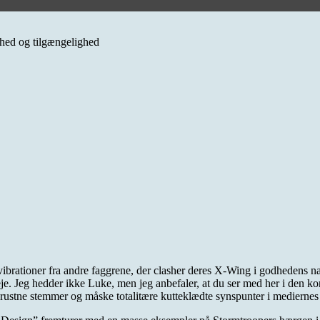
erhed og tilgængelighed
 vibrationer fra andre faggrene, der clasher deres X-Wing i godhedens na
 Jeg hedder ikke Luke, men jeg anbefaler, at du ser med her i den konfl
tne stemmer og måske totalitære kutteklædte synspunter i mediernes søg