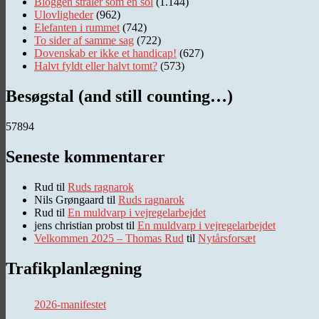
Bloggen stråler som en sol
(1.144)
Ulovligheder
(962)
Elefanten i rummet
(742)
To sider af samme sag
(722)
Dovenskab er ikke et handicap!
(627)
Halvt fyldt eller halvt tomt?
(573)
Besøgstal (and still counting…)
57894
Seneste kommentarer
Rud
til
Ruds ragnarok
Nils Grøngaard
til
Ruds ragnarok
Rud
til
En muldvarp i vejregelarbejdet
jens christian probst
til
En muldvarp i vejregelarbejdet
Velkommen 2025 – Thomas Rud
til
Nytårsforsæt
Trafikplanlægning
2026-manifestet