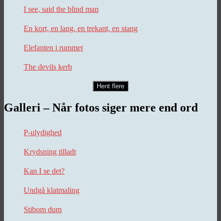
I see, said the blind man
En kort, en lang, en trekant, en stang
Elefanten i rummet
The devils kerb
Hent flere
Galleri – Når fotos siger mere end ord
P-ulydighed
Krydsning tilladt
Kan I se det?
Undgå klatmaling
Stibom dum