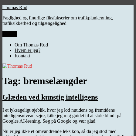
Videre
Thomas Rud
til
Faglighed og finurlige fiksfakserier om trafikplanlægning,
indhold
trafiksikkerhed og tilgængelighed
Menu
Om Thomas Rud
Hvem er jeg?
Kontakt
Tag:
bremselængder
Glæden ved kunstig intelligens
I et lyksageligt øjeblik, hvor jeg lod nutidens og fremtidens
intelligensniveau sejre, følte jeg mig guidet til at stole blindt på
Googles AI-løsning. Søg på Google og vær glad.
Nu er jeg ikke et omvandrende leksikon, så da jeg stod med