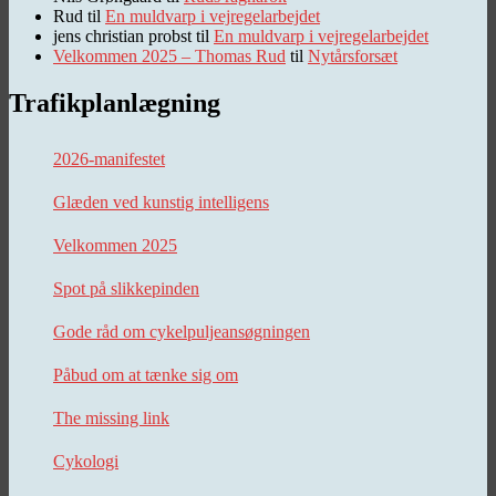
Rud
til
En muldvarp i vejregelarbejdet
jens christian probst
til
En muldvarp i vejregelarbejdet
Velkommen 2025 – Thomas Rud
til
Nytårsforsæt
Trafikplanlægning
2026-manifestet
Glæden ved kunstig intelligens
Velkommen 2025
Spot på slikkepinden
Gode råd om cykelpuljeansøgningen
Påbud om at tænke sig om
The missing link
Cykologi