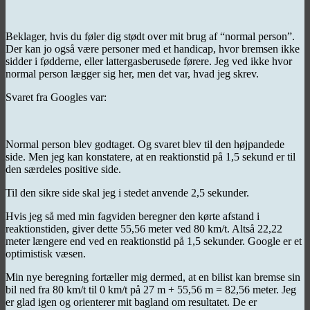
Beklager, hvis du føler dig stødt over mit brug af “normal person”.
Der kan jo også være personer med et handicap, hvor bremsen ikke
sidder i fødderne, eller lattergasberusede førere. Jeg ved ikke hvor
normal person lægger sig her, men det var, hvad jeg skrev.
Svaret fra Googles var:
Normal person blev godtaget. Og svaret blev til den højpandede
side. Men jeg kan konstatere, at en reaktionstid på 1,5 sekund er til
den særdeles positive side.
Til den sikre side skal jeg i stedet anvende 2,5 sekunder.
Hvis jeg så med min fagviden beregner den kørte afstand i
reaktionstiden, giver dette 55,56 meter ved 80 km/t. Altså 22,22
meter længere end ved en reaktionstid på 1,5 sekunder. Google er et
optimistisk væsen.
Min nye beregning fortæller mig dermed, at en bilist kan bremse sin
bil ned fra 80 km/t til 0 km/t på 27 m + 55,56 m = 82,56 meter. Jeg
er glad igen og orienterer mit bagland om resultatet. De er