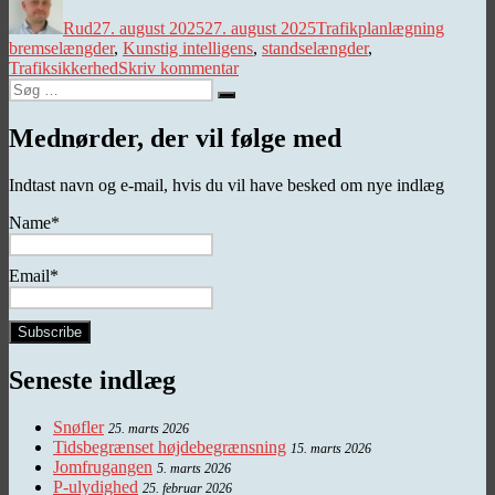
Rud
27. august 2025
27. august 2025
Trafikplanlægning
bremselængder
,
Kunstig intelligens
,
standselængder
,
til
Trafiksikkerhed
Skriv kommentar
Søg
Glæden
Søg
efter:
ved
kunstig
Mednørder, der vil følge med
intelligens
Indtast navn og e-mail, hvis du vil have besked om nye indlæg
Name*
Email*
Seneste indlæg
Snøfler
25. marts 2026
Tidsbegrænset højdebegrænsning
15. marts 2026
Jomfrugangen
5. marts 2026
P-ulydighed
25. februar 2026