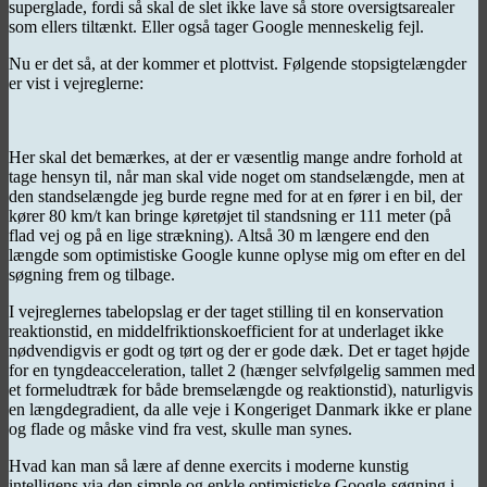
superglade, fordi så skal de slet ikke lave så store oversigtsarealer
som ellers tiltænkt. Eller også tager Google menneskelig fejl.
Nu er det så, at der kommer et plottvist. Følgende stopsigtelængder
er vist i vejreglerne:
Her skal det bemærkes, at der er væsentlig mange andre forhold at
tage hensyn til, når man skal vide noget om standselængde, men at
den standselængde jeg burde regne med for at en fører i en bil, der
kører 80 km/t kan bringe køretøjet til standsning er 111 meter (på
flad vej og på en lige strækning). Altså 30 m længere end den
længde som optimistiske Google kunne oplyse mig om efter en del
søgning frem og tilbage.
I vejreglernes tabelopslag er der taget stilling til en konservation
reaktionstid, en middelfriktionskoefficient for at underlaget ikke
nødvendigvis er godt og tørt og der er gode dæk. Det er taget højde
for en tyngdeacceleration, tallet 2 (hænger selvfølgelig sammen med
et formeludtræk for både bremselængde og reaktionstid), naturligvis
en længdegradient, da alle veje i Kongeriget Danmark ikke er plane
og flade og måske vind fra vest, skulle man synes.
Hvad kan man så lære af denne exercits i moderne kunstig
intelligens via den simple og enkle optimistiske Google-søgning i