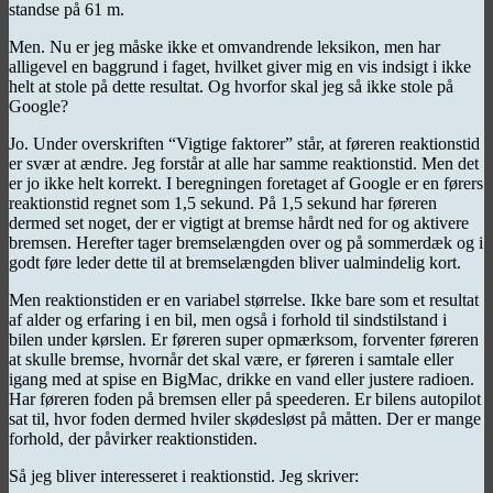
standse på 61 m.
Men. Nu er jeg måske ikke et omvandrende leksikon, men har
alligevel en baggrund i faget, hvilket giver mig en vis indsigt i ikke
helt at stole på dette resultat. Og hvorfor skal jeg så ikke stole på
Google?
Jo. Under overskriften “Vigtige faktorer” står, at føreren reaktionstid
er svær at ændre. Jeg forstår at alle har samme reaktionstid. Men det
er jo ikke helt korrekt. I beregningen foretaget af Google er en førers
reaktionstid regnet som 1,5 sekund. På 1,5 sekund har føreren
dermed set noget, der er vigtigt at bremse hårdt ned for og aktivere
bremsen. Herefter tager bremselængden over og på sommerdæk og i
godt føre leder dette til at bremselængden bliver ualmindelig kort.
Men reaktionstiden er en variabel størrelse. Ikke bare som et resultat
af alder og erfaring i en bil, men også i forhold til sindstilstand i
bilen under kørslen. Er føreren super opmærksom, forventer føreren
at skulle bremse, hvornår det skal være, er føreren i samtale eller
igang med at spise en BigMac, drikke en vand eller justere radioen.
Har føreren foden på bremsen eller på speederen. Er bilens autopilot
sat til, hvor foden dermed hviler skødesløst på måtten. Der er mange
forhold, der påvirker reaktionstiden.
Så jeg bliver interesseret i reaktionstid. Jeg skriver: