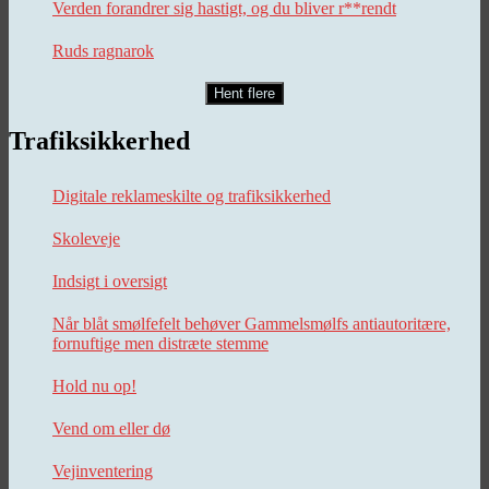
Verden forandrer sig hastigt, og du bliver r**rendt
Ruds ragnarok
Hent flere
Trafiksikkerhed
Digitale reklameskilte og trafiksikkerhed
Skoleveje
Indsigt i oversigt
Når blåt smølfefelt behøver Gammelsmølfs antiautoritære,
fornuftige men distræte stemme
Hold nu op!
Vend om eller dø
Vejinventering