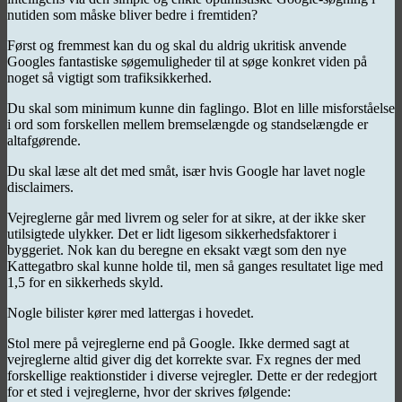
nutiden som måske bliver bedre i fremtiden?
Først og fremmest kan du og skal du aldrig ukritisk anvende
Googles fantastiske søgemuligheder til at søge konkret viden på
noget så vigtigt som trafiksikkerhed.
Du skal som minimum kunne din faglingo. Blot en lille misforståelse
i ord som forskellen mellem bremselængde og standselængde er
altafgørende.
Du skal læse alt det med småt, især hvis Google har lavet nogle
disclaimers.
Vejreglerne går med livrem og seler for at sikre, at der ikke sker
utilsigtede ulykker. Det er lidt ligesom sikkerhedsfaktorer i
byggeriet. Nok kan du beregne en eksakt vægt som den nye
Kattegatbro skal kunne holde til, men så ganges resultatet lige med
1,5 for en sikkerheds skyld.
Nogle bilister kører med lattergas i hovedet.
Stol mere på vejreglerne end på Google. Ikke dermed sagt at
vejreglerne altid giver dig det korrekte svar. Fx regnes der med
forskellige reaktionstider i diverse vejregler. Dette er der redegjort
for et sted i vejreglerne, hvor der skrives følgende: