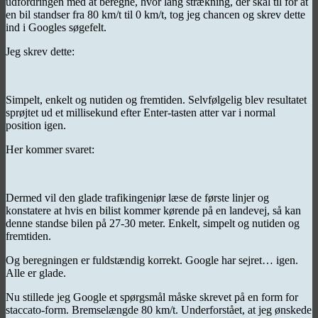
udfordringen med at beregne, hvor lang strækning, der skal til for at
en bil standser fra 80 km/t til 0 km/t, tog jeg chancen og skrev dette
ind i Googles søgefelt.
Jeg skrev dette:
Simpelt, enkelt og nutiden og fremtiden. Selvfølgelig blev resultatet
sprøjtet ud et millisekund efter Enter-tasten atter var i normal
position igen.
Her kommer svaret:
Dermed vil den glade trafikingeniør læse de første linjer og
konstatere at hvis en bilist kommer kørende på en landevej, så kan
denne standse bilen på 27-30 meter. Enkelt, simpelt og nutiden og
fremtiden.
Og beregningen er fuldstændig korrekt. Google har sejret… igen.
Alle er glade.
Nu stillede jeg Google et spørgsmål måske skrevet på en form for
staccato-form. Bremselængde 80 km/t. Underforstået, at jeg ønskede