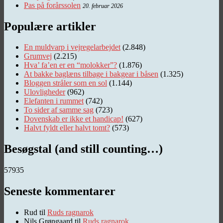
Pas på forårssolen
20. februar 2026
Populære artikler
En muldvarp i vejregelarbejdet
(2.848)
Grumvej
(2.215)
Hva’ fa’en er en “molokker”?
(1.876)
At bakke baglæns tilbage i bakgear i båsen
(1.325)
Bloggen stråler som en sol
(1.144)
Ulovligheder
(962)
Elefanten i rummet
(742)
To sider af samme sag
(723)
Dovenskab er ikke et handicap!
(627)
Halvt fyldt eller halvt tomt?
(573)
Besøgstal (and still counting…)
57935
Seneste kommentarer
Rud
til
Ruds ragnarok
Nils Grøngaard
til
Ruds ragnarok