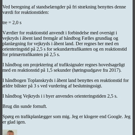
Ved beregning af standselængder på fri strækning benyttes denne
værdi for reaktionstiden:
tre = 2,0 s
Værdier for reaktionstid anvendt i forbindelse med oversigt i
vejkryds i åbent land fremgår af håndbog Fælles grundlag og
planlægning for vejkryds i åbent land. Der regnes her med en
orienteringstid på 2,5 s for sekundærtrafikanten og en reaktionstid
for primærtrafikanten på 2,5 s.
I håndbog om projektering af trafiksignaler regnes hovedsageligt
med en reaktionstid på 1,5 sekunder (høringsudgave fra 2017).
I håndbogen Toplanskryds i åbent land benyttes en reaktionstid for
ældre bilister på 3 s ved vurdering af beslutningssigt.
I håndbog Vejkryds i i byer anvendes orienteringstiden 2,5 s.
Brug din sunde fornuft.
Spørg en trafikplanlægger som mig. Jeg er klogere end Google. Jeg
er glad igen.
Forfatter
Udgivet
Kategorier
Tags