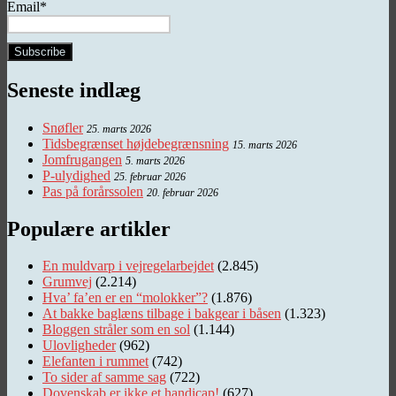
Email*
Seneste indlæg
Snøfler
25. marts 2026
Tidsbegrænset højdebegrænsning
15. marts 2026
Jomfrugangen
5. marts 2026
P-ulydighed
25. februar 2026
Pas på forårssolen
20. februar 2026
Populære artikler
En muldvarp i vejregelarbejdet
(2.845)
Grumvej
(2.214)
Hva’ fa’en er en “molokker”?
(1.876)
At bakke baglæns tilbage i bakgear i båsen
(1.323)
Bloggen stråler som en sol
(1.144)
Ulovligheder
(962)
Elefanten i rummet
(742)
To sider af samme sag
(722)
Dovenskab er ikke et handicap!
(627)