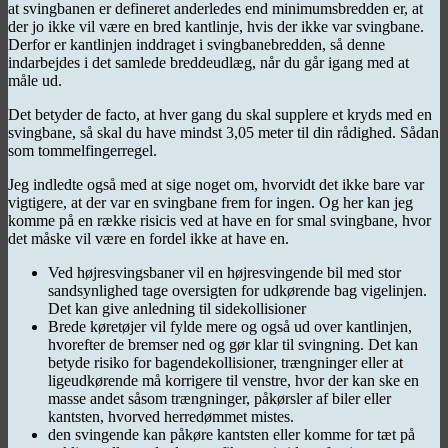
at svingbanen er defineret anderledes end minimumsbredden er, at
der jo ikke vil være en bred kantlinje, hvis der ikke var svingbane.
Derfor er kantlinjen inddraget i svingbanebredden, så denne
indarbejdes i det samlede breddeudlæg, når du går igang med at
måle ud.
Det betyder de facto, at hver gang du skal supplere et kryds med en
svingbane, så skal du have mindst 3,05 meter til din rådighed. Sådan
som tommelfingerregel.
Jeg indledte også med at sige noget om, hvorvidt det ikke bare var
vigtigere, at der var en svingbane frem for ingen. Og her kan jeg
komme på en række risicis ved at have en for smal svingbane, hvor
det måske vil være en fordel ikke at have en.
Ved højresvingsbaner vil en højresvingende bil med stor
sandsynlighed tage oversigten for udkørende bag vigelinjen.
Det kan give anledning til sidekollisioner
Brede køretøjer vil fylde mere og også ud over kantlinjen,
hvorefter de bremser ned og gør klar til svingning. Det kan
betyde risiko for bagendekollisioner, trængninger eller at
ligeudkørende må korrigere til venstre, hvor der kan ske en
masse andet såsom trængninger, påkørsler af biler eller
kantsten, hvorved herredømmet mistes.
den svingende kan påkøre kantsten eller komme for tæt på