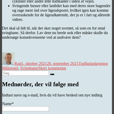
cyklister eller andre lette trafikanter i siden af vejen.
Svingende busser eller lastbiler kan med deres store bagender
og rage mere ind over ligeudsporet, hvilket igen kan komme
overraskende for de ligeudkørende, der jo er i fart og allerede
videre.
Det skal så lidt til, når der sker noget uventet, så som en for smal
svingbane. Så derfor. Lav dem nu brede nok eller måske skulle du
undersøge konsekvenserne ved at undvære dem?
Forfatter
Udgivet
Kategorier
Tag
Rud
1. oktober 2021
28. september 2021
Trafikplanlægning
til
Måleregel
,
Svingbaner
Skriv kommentar
Søg
Må
Søg
efter:
le-
regel
Mednørder, der vil følge med
Indtast navn og e-mail, hvis du vil have besked om nye indlæg
Name*