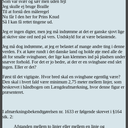
Som var svær og sær men uden fejl
Jeg skulle ej bruge Braille
Til at forstå den måleregel
Nu får I den her for Prins Knud
Så I kan få rettet tingene ud.
Jeg er ingen digter, men jeg må indrømme at det er ganske sjovt lige
at skrive sine ord ned på vers. Undskyld for at være belastende.
Jeg må dog indrømme, at jeg er belastet af mange andre ting i denne
verden. Fx at køre rundt i det danske land og holde øje med alle de
alt for smalle svingbaner, der lige kan klemmes ind på pladsen under
snævre forhold. For det er jo bedre, at der er en svingbane end slet
ingen. Eller er det?
Først til det vigtigste. Hvor bred skal en svingbane egentlig være?
Den skal i hvert fald være minimum 2,75 meter mellem linjer, som
beskrevet i håndbogen om Længdeafmærkning, hvor denne figur er
præsenteret.
I afmærkningsbekendtgørelsen nr. 1633 er følgende skrevet i §164
stk. 2:
Afstanden mellem to linjer eller mellem en linje og