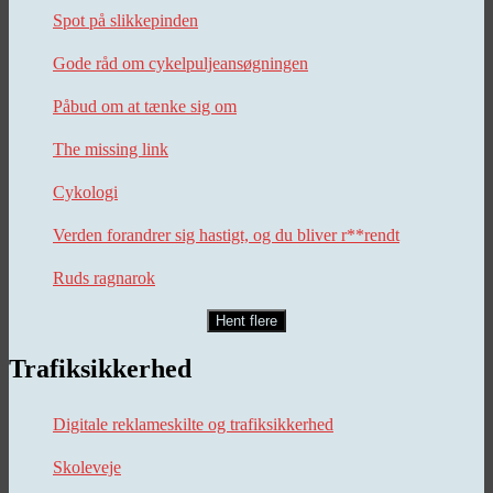
Spot på slikkepinden
Gode råd om cykelpuljeansøgningen
Påbud om at tænke sig om
The missing link
Cykologi
Verden forandrer sig hastigt, og du bliver r**rendt
Ruds ragnarok
Hent flere
Trafiksikkerhed
Digitale reklameskilte og trafiksikkerhed
Skoleveje