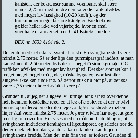
kantsten, der begrænser samme vognbane, skal være
mindst 2,75 m, medmindre den kørende trafik afvikles
med meget lav hastighed (10-20 km/h ), og der
forekommer meget få store køretøjer. Breddekravet
gælder heller ikke ved vejarbejde, hvor en smal
vognbane er afmærket med C 41 Køretøjsbredde.
BEK nr. 1633 §164 stk. 2.
Det er dermed slet ikke så svært at forstå. En svingbane skal være
mindst 2,75 meter. Så er der lige den gummiparagraf indført, at man
kan gå ned til 2,50 meter, hvis der er meget få store køretøjer OG
trafikken afvikles med meget lav hastighed. Det sker stort set kun i
meget meget meget små gader, måske bygader, hvor lastbiler
alligevel ikke kan finde ind. Så derfor husk nu blot på, at der skal
være 2,75 meter uberørt asfalt at køre på.
Grunden til, at jeg her alligevel vil bringe lidt klarhed over denne
helt igennem forståelige regel er, at jeg ofte oplever, at der er tvivl
om netop målereglen eller den regel, at køresporsbredde mellem
linjer skal være mindst 2,75 meter. Jeg tror tvivlen har noget at gøre
med figuren ovenfor. Her vises med en målepind ude til højre, at
svingbanen inkluderer kantlinjen til ligeudsporet, og således tror de,
der er i bekneb for plads, at de så kan inkludere kantlinjen i
svingbanens bredde. Men det, min fine ven, er forkert. Grunden til