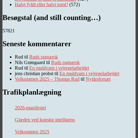
Halvt fyldt eller halvt tomt?
(572)
Besøgstal (and still counting…)
57821
Seneste kommentarer
Rud
til
Ruds ragnarok
Nils Grøngaard
til
Ruds ragnarok
Rud
til
En muldvarp i vejregelarbejdet
jens christian probst
til
En muldvarp i vejregelarbejdet
Velkommen 2025 – Thomas Rud
til
Nytårsforsæt
Trafikplanlægning
2026-manifestet
Glæden ved kunstig intelligens
Velkommen 2025