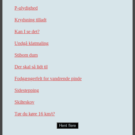
P-ulydighed
Krydsning tilladt
Kan I se det?
Undgå klatmaling
Stibom dum
Der skal så lidt til
Fodgængerfelt for vandrende pinde
Sidestepping
Skilteskov
Tør du køre 16 km/t?
Hent flere