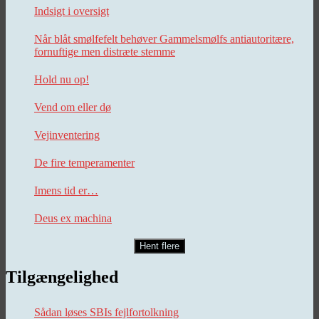
Indsigt i oversigt
Når blåt smølfefelt behøver Gammelsmølfs antiautoritære,
fornuftige men distræte stemme
Hold nu op!
Vend om eller dø
Vejinventering
De fire temperamenter
Imens tid er…
Deus ex machina
Hent flere
Tilgængelighed
Sådan løses SBIs fejlfortolkning