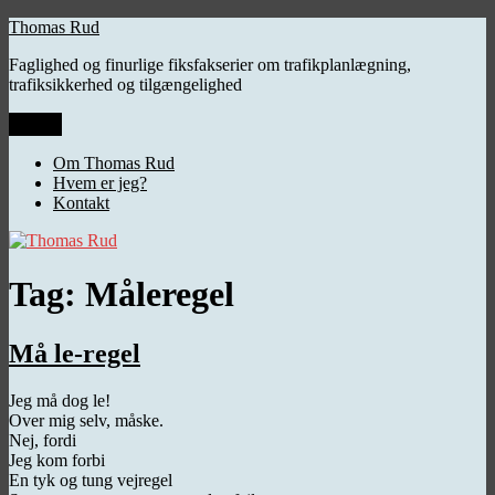
Videre
Thomas Rud
til
Faglighed og finurlige fiksfakserier om trafikplanlægning,
indhold
trafiksikkerhed og tilgængelighed
Menu
Om Thomas Rud
Hvem er jeg?
Kontakt
Tag:
Måleregel
Må le-regel
Jeg må dog le!
Over mig selv, måske.
Nej, fordi
Jeg kom forbi
En tyk og tung vejregel