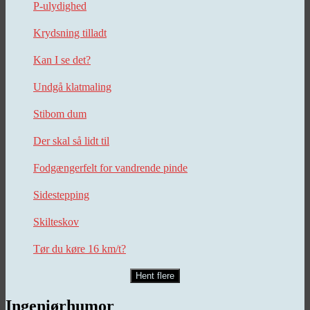
P-ulydighed
Krydsning tilladt
Kan I se det?
Undgå klatmaling
Stibom dum
Der skal så lidt til
Fodgængerfelt for vandrende pinde
Sidestepping
Skilteskov
Tør du køre 16 km/t?
Hent flere
Ingeniørhumor