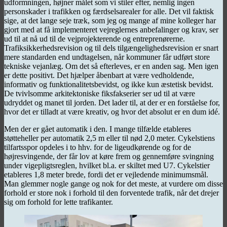
udformningen, højner målet som vi stiler efter, nemlig ingen
personskader i trafikken og færdselsarealer for alle. Det vil faktisk
sige, at det lange seje træk, som jeg og mange af mine kolleger har
gjort med at få implementeret vejreglernes anbefalinger og krav, ser
ud til at nå ud til de vejprojekterende og entreprenørerne.
Trafiksikkerhedsrevision og til dels tilgængelighedsrevision er snart
mere standarden end undtagelsen, når kommuner får udført store
tekniske vejanlæg. Om det så efterleves, er en anden sag. Men igen
er dette positivt. Det hjælper åbenbart at være vedholdende,
informativ og funktionalitetsbevidst, og ikke kun æstetisk bevidst.
De tvivlsomme arkitektoniske fiksfakserier ser ud til at være
udryddet og manet til jorden. Det lader til, at der er en forståelse for,
hvor det er tilladt at være kreativ, og hvor det absolut er en dum idé.
Men der er gået automatik i den. I mange tilfælde etableres
støtteheller per automatik 2,5 m eller til nød 2,0 meter. Cykelstiens
tilfartsspor opdeles i to hhv. for de ligeudkørende og for de
højresvingende, der får lov at køre frem og gennemføre svingning
under vigepligtsreglen, hvilket bl.a. er skiltet med U7. Cykelstier
etableres 1,8 meter brede, fordi det er vejledende minimumsmål.
Man glemmer nogle gange og nok for det meste, at vurdere om disse
forhold er store nok i forhold til den forventede trafik, når det drejer
sig om forhold for lette trafikanter.