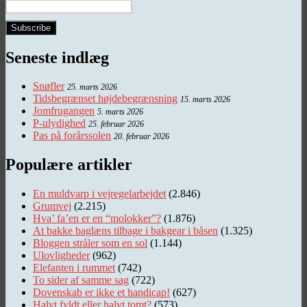
Seneste indlæg
Snøfler
25. marts 2026
Tidsbegrænset højdebegrænsning
15. marts 2026
Jomfrugangen
5. marts 2026
P-ulydighed
25. februar 2026
Pas på forårssolen
20. februar 2026
Populære artikler
En muldvarp i vejregelarbejdet
(2.846)
Grumvej
(2.215)
Hva’ fa’en er en “molokker”?
(1.876)
At bakke baglæns tilbage i bakgear i båsen
(1.325)
Bloggen stråler som en sol
(1.144)
Ulovligheder
(962)
Elefanten i rummet
(742)
To sider af samme sag
(722)
Dovenskab er ikke et handicap!
(627)
Halvt fyldt eller halvt tomt?
(573)