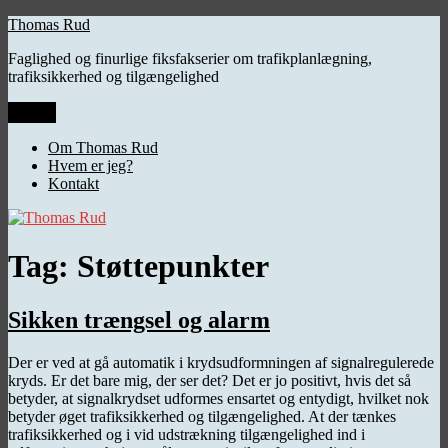
Videre
Thomas Rud
til
Faglighed og finurlige fiksfakserier om trafikplanlægning,
indhold
trafiksikkerhed og tilgængelighed
Menu
Om Thomas Rud
Hvem er jeg?
Kontakt
Tag:
Støttepunkter
Sikken trængsel og alarm
Der er ved at gå automatik i krydsudformningen af signalregulerede
kryds. Er det bare mig, der ser det? Det er jo positivt, hvis det så
betyder, at signalkrydset udformes ensartet og entydigt, hvilket nok
betyder øget trafiksikkerhed og tilgængelighed. At der tænkes
trafiksikkerhed og i vid udstrækning tilgængelighed ind i