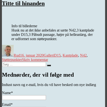
trængsel
Titte til hinanden
og
alarm
Info til billederne
Husk nu at det ikke anbefales at sætte N42,3 kantplade
under D15,3 Påbudt passage, højre på helleanlæg, der
er udformet som støttepunkter.
Forfatter
Udgivet
Kategorier
Tags
Rud
16. januar 2020
Galleri
D15
,
Kantplade
,
N42
,
til
Støttepunkter
Skriv kommentar
Søg
Titte
Søg
efter:
til
hinanden
Mednørder, der vil følge med
Indtast navn og e-mail, hvis du vil have besked om nye indlæg
Name*
Email*