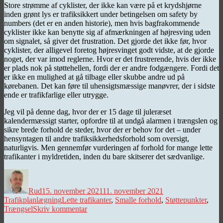
Store strømme af cyklister, der ikke kan være på et krydshjørne
inden grønt lys er trafiksikkert under betingelsen om safety by
numbers (det er en anden historie), men hvis bagfrakommende
cyklister ikke kan benytte sig af afmærkningen af højresving uden
om signalet, så giver det frustration. Det gjorde det ikke før, hvor
cyklister, der alligevel foretog højresvinget godt vidste, at de gjorde
noget, der var imod reglerne. Hvor er det frustrerende, hvis der ikke
er plads nok på støttehellen, fordi der er andre fodgængere. Fordi det
er ikke en mulighed at gå tilbage eller skubbe andre ud på
kørebanen. Det kan føre til uhensigtsmæssige manøvrer, der i sidste
ende er trafikfarlige eller utrygge.
Jeg vil på denne dag, hvor der er 15 dage til juleræset
kalendermæssigt starter, opfordre til at undgå alarmen i trængslen og
sikre brede forhold de steder, hvor der er behov for det – under
hensyntagen til andre trafiksikkerhedsforhold som oversigt,
naturligvis. Men gennemfør vurderingen af forhold for mange lette
trafikanter i myldretiden, inden du bare skitserer det sædvanlige.
Forfatter
Udgivet
Kategorier
Rud
15. november 2021
11. november 2021
Tags
Trafikplanlægning
Lette trafikanter
,
Smalle forhold
,
Støttepunkter
,
til
Trængsel
Skriv kommentar
Sikken