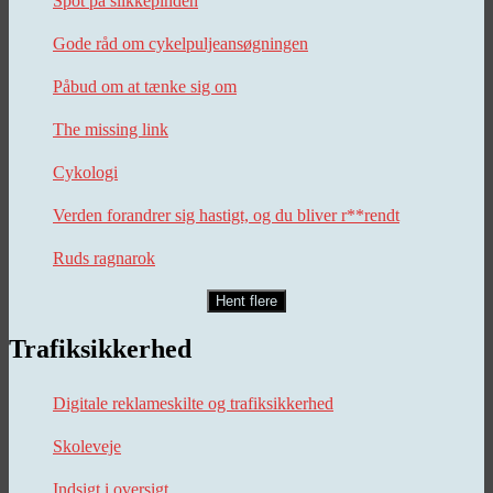
Spot på slikkepinden
Gode råd om cykelpuljeansøgningen
Påbud om at tænke sig om
The missing link
Cykologi
Verden forandrer sig hastigt, og du bliver r**rendt
Ruds ragnarok
Hent flere
Trafiksikkerhed
Digitale reklameskilte og trafiksikkerhed
Skoleveje
Indsigt i oversigt