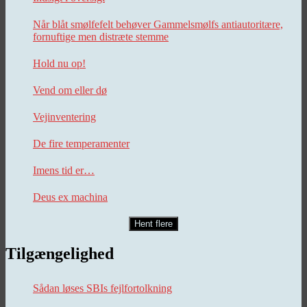
Når blåt smølfefelt behøver Gammelsmølfs antiautoritære,
fornuftige men distræte stemme
Hold nu op!
Vend om eller dø
Vejinventering
De fire temperamenter
Imens tid er…
Deus ex machina
Hent flere
Tilgængelighed
Sådan løses SBIs fejlfortolkning