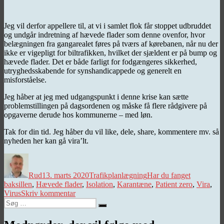
Jeg vil derfor appellere til, at vi i samlet flok får stoppet udbruddet
og undgår indretning af hævede flader som denne ovenfor, hvor
belægningen fra gangarealet føres på tværs af kørebanen, når nu der
ikke er vigepligt for biltrafikken, hvilket der sjældent er på bump og
hævede flader. Det er både farligt for fodgængeres sikkerhed,
utryghedsskabende for synshandicappede og generelt en
misforståelse.
Jeg håber at jeg med udgangspunkt i denne krise kan sætte
problemstillingen på dagsordenen og måske få flere rådgivere på
opgaverne derude hos kommunerne – med løn.
Tak for din tid. Jeg håber du vil like, dele, share, kommentere mv. så
nyheden her kan gå vira’lt.
Forfatter
Udgivet
Kategorier
Tags
Rud
13. marts 2020
Trafikplanlægning
Har du fanget
baksillen
,
Hævede flader
,
Isolation
,
Karantæne
,
Patient zero
,
Vira
,
til
Virus
Skriv kommentar
Søg
Patient
Søg
efter:
zero
for