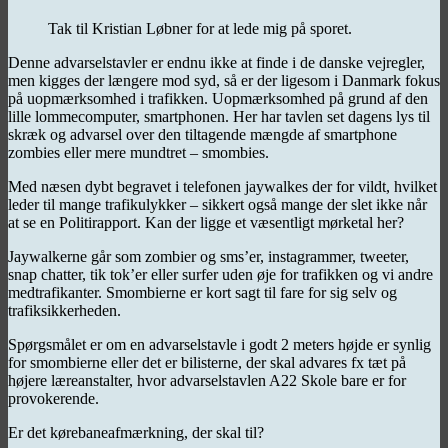
Tak til Kristian Løbner for at lede mig på sporet.
Denne advarselstavler er endnu ikke at finde i de danske vejregler,
men kigges der længere mod syd, så er der ligesom i Danmark fokus
på uopmærksomhed i trafikken. Uopmærksomhed på grund af den
lille lommecomputer, smartphonen. Her har tavlen set dagens lys til
skræk og advarsel over den tiltagende mængde af smartphone
zombies eller mere mundtret – smombies.
Med næsen dybt begravet i telefonen jaywalkes der for vildt, hvilket
leder til mange trafikulykker – sikkert også mange der slet ikke når
at se en Politirapport. Kan der ligge et væsentligt mørketal her?
Jaywalkerne går som zombier og sms’er, instagrammer, tweeter,
snap chatter, tik tok’er eller surfer uden øje for trafikken og vi andre
medtrafikanter. Smombierne er kort sagt til fare for sig selv og
trafiksikkerheden.
Spørgsmålet er om en advarselstavle i godt 2 meters højde er synlig
for smombierne eller det er bilisterne, der skal advares fx tæt på
højere læreanstalter, hvor advarselstavlen A22 Skole bare er for
provokerende.
Er det kørebaneafmærkning, der skal til?