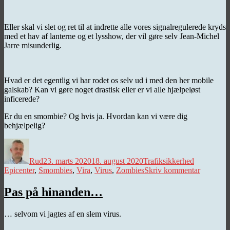
Eller skal vi slet og ret til at indrette alle vores signalregulerede kryds
med et hav af lanterne og et lysshow, der vil gøre selv Jean-Michel
Jarre misunderlig.
Hvad er det egentlig vi har rodet os selv ud i med den her mobile
galskab? Kan vi gøre noget drastisk eller er vi alle hjælpeløst
inficerede?
Er du en smombie? Og hvis ja. Hvordan kan vi være dig
behjælpelig?
Forfatter
Udgivet
Kategorier
Tags
Rud
23. marts 2020
18. august 2020
Trafiksikkerhed
til
Epicenter
,
Smombies
,
Vira
,
Virus
,
Zombies
Skriv kommentar
Smombie
Pas på hinanden…
… selvom vi jagtes af en slem virus.