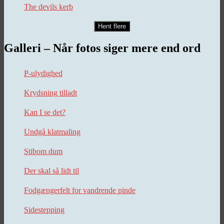
The devils kerb
Hent flere
Galleri – Når fotos siger mere end ord
P-ulydighed
Krydsning tilladt
Kan I se det?
Undgå klatmaling
Stibom dum
Der skal så lidt til
Fodgængerfelt for vandrende pinde
Sidestepping