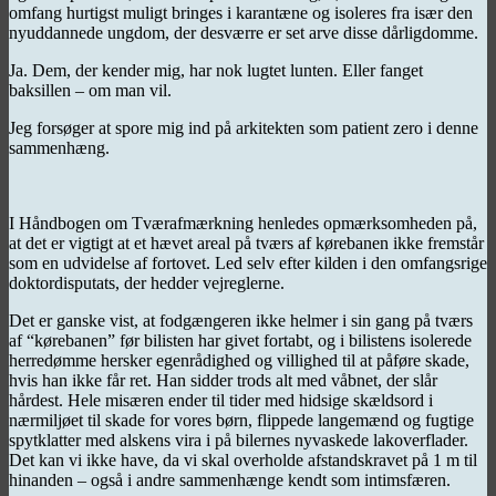
omfang hurtigst muligt bringes i karantæne og isoleres fra især den
nyuddannede ungdom, der desværre er set arve disse dårligdomme.
Ja. Dem, der kender mig, har nok lugtet lunten. Eller fanget
baksillen – om man vil.
Jeg forsøger at spore mig ind på arkitekten som patient zero i denne
sammenhæng.
I Håndbogen om Tværafmærkning henledes opmærksomheden på,
at det er vigtigt at et hævet areal på tværs af kørebanen ikke fremstår
som en udvidelse af fortovet. Led selv efter kilden i den omfangsrige
doktordisputats, der hedder vejreglerne.
Det er ganske vist, at fodgængeren ikke helmer i sin gang på tværs
af “kørebanen” før bilisten har givet fortabt, og i bilistens isolerede
herredømme hersker egenrådighed og villighed til at påføre skade,
hvis han ikke får ret. Han sidder trods alt med våbnet, der slår
hårdest. Hele misæren ender til tider med hidsige skældsord i
nærmiljøet til skade for vores børn, flippede langemænd og fugtige
spytklatter med alskens vira i på bilernes nyvaskede lakoverflader.
Det kan vi ikke have, da vi skal overholde afstandskravet på 1 m til
hinanden – også i andre sammenhænge kendt som intimsfæren.