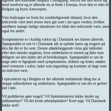
sigende den kinesiske megaby Chongqing. Herfra har den bredt sig
mod nordvest og er allerede nu at finde i Europa, hvor den er nået til
Belgien og byen Antwerpen.
Vira forårsager en form for zombielignende tilstand, hvor den
inficerede vært intet ænser men går som i sin egen verden, hvilket
medfører mange farlige situationer for både den inficerede vært, men
også for andre.
Symptomerne er i kraftig vækst og i Danmark ses kimen allerede.
Spørgsmålet er om vi i Danmark når at opfatte faren og reagere på
den før det er for sent. Denne altødelæggende virus går målrettet
efter den danske ungdom, hvor smittefaren er enorm og ikke som
tidligere set den ældre del af befolkningen. Spørgsmålet er om de
unge atter er ligeglade med symptomerne, drikker og fester, mødes
med vennerne i solen, lader som ingenting og kommer af dage som
en inficeret vært.
I epicenteret og i Belgien er der allerede omfattende tiltag for at
stoppe udbredelsen og smittefaren. Spørgsmålet er om der er grebet
ind i tide.
Vil politikerne gøre noget? Vil Statsministeren lukke skoler og
uddannelser? Vil det koste arbejdspladser? Kort sagt. Vil Danmark
lukke ned?