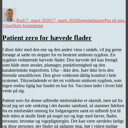
Forfatter
Udgivet
Kategorier
Tags
Rud
17. marts 2020
17. marts 2020
Ingeniørhumor
Pas på mig
,
til
Virus
Skriv kommentar
Pas
på
Patient zero for hævede flader
hinanden…
I disse tider med den ene og den anden virus i omløb, vil jeg gerne
forsøge at sætte en stopper for en bestemt smitsom sygdom. En
sygdom vedrørende hævede flader. Den hævede del kan fremgå
som både store arealer, plamager, punktformighed og den
karakteristiske trapezform. Uha – ikke den. Især ikke hvis den
fremstår umodificeret. Den giver voldsomt dårlig komfort i hele
systemet. Tilsyneladende er det en voldsom smitsom sygdom, som
ingen endnu rigtig har fundet en kur for. Vaccinen lader i hvert fald
vente på sig.
Patient zero for denne udbredte misforståelse er ukendt, men ud fra
hvad jeg ser ude omkring i det danske samfund, så stammer lidelsen
fra en misforstået omsorg for fodgængeren samt en udbredt lyst til
hele tiden at skulle finde på noget nyt og lege med farver, flader,
niveauer, inventar og vigepligtsregler. Det kan være særdeles farligt
og disse personer, der finder på sådanne ting, bør i videst mulige