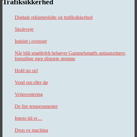
Trafiksikkerhed
Digitale reklameskilte og trafiksikkerhed
Skoleveje
Indsigt i oversigt
Når blåt smølfefelt behøver Gammelsmølfs antiautoritære,
fornuftige men distræte stemme
Hold nu op!
Vend om eller dø
Vejinventering
De fire temperamenter
Imens tid er…
Deus ex machina