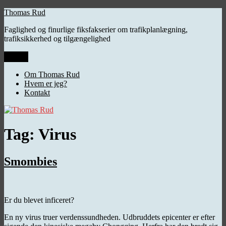
Videre
Thomas Rud
til
Faglighed og finurlige fiksfakserier om trafikplanlægning,
indhold
trafiksikkerhed og tilgængelighed
Menu
Om Thomas Rud
Hvem er jeg?
Kontakt
Tag:
Virus
Smombies
Er du blevet inficeret?
En ny virus truer verdenssundheden. Udbruddets epicenter er efter