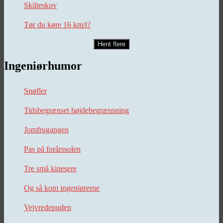
Skilteskov
Tør du køre 16 km/t?
Hent flere
Ingeniørhumor
Snøfler
Tidsbegrænset højdebegrænsning
Jomfrugangen
Pas på forårssolen
Tre små kinesere
Og så kom ingeniørerne
Vejvredepuden