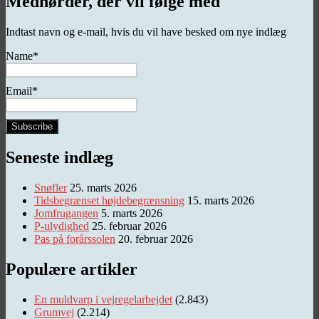
Mednørder, der vil følge med
hævede
flader
Indtast navn og e-mail, hvis du vil have besked om nye indlæg
Name*
Email*
Seneste indlæg
Snøfler
25. marts 2026
Tidsbegrænset højdebegrænsning
15. marts 2026
Jomfrugangen
5. marts 2026
P-ulydighed
25. februar 2026
Pas på forårssolen
20. februar 2026
Populære artikler
En muldvarp i vejregelarbejdet
(2.843)
Grumvej
(2.214)