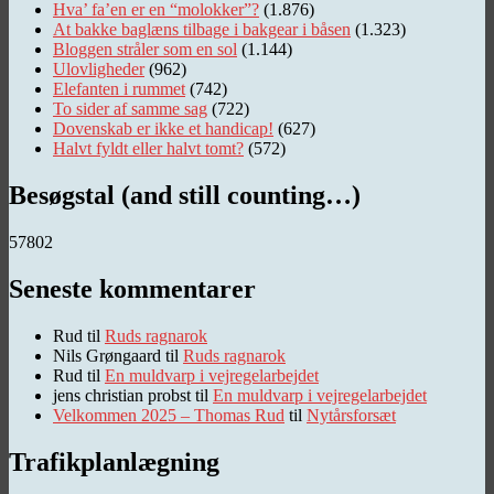
Hva’ fa’en er en “molokker”?
(1.876)
At bakke baglæns tilbage i bakgear i båsen
(1.323)
Bloggen stråler som en sol
(1.144)
Ulovligheder
(962)
Elefanten i rummet
(742)
To sider af samme sag
(722)
Dovenskab er ikke et handicap!
(627)
Halvt fyldt eller halvt tomt?
(572)
Besøgstal (and still counting…)
57802
Seneste kommentarer
Rud
til
Ruds ragnarok
Nils Grøngaard
til
Ruds ragnarok
Rud
til
En muldvarp i vejregelarbejdet
jens christian probst
til
En muldvarp i vejregelarbejdet
Velkommen 2025 – Thomas Rud
til
Nytårsforsæt
Trafikplanlægning