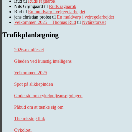
Rud
til
Ruds ragnarok
Nils Grøngaard
til
Ruds ragnarok
Rud
til
En muldvarp i vejregelarbejdet
jens christian probst
til
En muldvarp i vejregelarbejdet
Velkommen 2025 – Thomas Rud
til
Nytårsforsæt
Trafikplanlægning
2026-manifestet
Glæden ved kunstig intelligens
Velkommen 2025
Spot på slikkepinden
Gode råd om cykelpuljeansøgningen
Påbud om at tænke sig om
The missing link
Cykologi