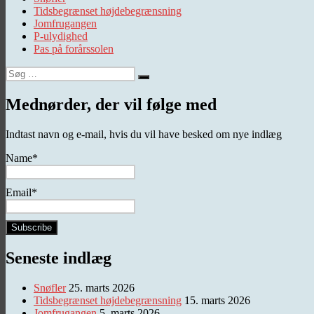
Tidsbegrænset højdebegrænsning
Jomfrugangen
P-ulydighed
Pas på forårssolen
Søg
Søg
efter:
Mednørder, der vil følge med
Indtast navn og e-mail, hvis du vil have besked om nye indlæg
Name*
Email*
Seneste indlæg
Snøfler
25. marts 2026
Tidsbegrænset højdebegrænsning
15. marts 2026
Jomfrugangen
5. marts 2026