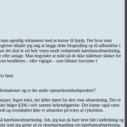
vor man egentlig reklamerer med at kunne få hjælp. Der hvor man
erne tillader jeg mig at lægge dette blogindlæg op til udbredelse i
n det skal se ud hele vejen rundt vedrørende kørebaneafmærkning.
tte eller antage. Man begynder at måle på de ikke målebare skitser for
om bestilleren – eller vigtigst – som bilisten forventer i
ra land.
informationer og er der andre opmærksomhedspunkter?
typer. Ingen tekst, der løfter sløret for den viste afmærkning. Der er
er ikke følger §206 i selv samme bekendtgørelse. Det kunne også være
bredt og ovenikøbet ikke er afmærket på tværs af cykelstien.
på kørebaneafmærkning. Joh, jeg kan da bare læse lidt i indledning og
let ikke som jeg gerne så en eksempelsamling om kørebaneafmærkning.