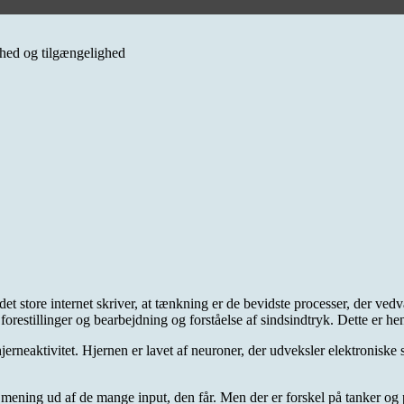
erhed og tilgængelighed
t store internet skriver, at tænkning er de bevidste processer, der ved
orestillinger og bearbejdning og forståelse af sindsindtryk. Dette er hen
jerneaktivitet. Hjernen er lavet af neuroner, der udveksler elektroniske s
å mening ud af de mange input, den får. Men der er forskel på tanker og 