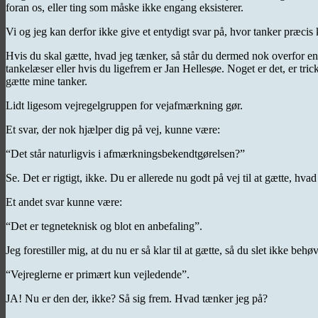
foran os, eller ting som måske ikke engang eksisterer.
Vi og jeg kan derfor ikke give et entydigt svar på, hvor tanker præcis 
Hvis du skal gætte, hvad jeg tænker, så står du dermed nok overfor en
tankelæser eller hvis du ligefrem er Jan Hellesøe. Noget er det, er tr
gætte mine tanker.
Lidt ligesom vejregelgruppen for vejafmærkning gør.
Et svar, der nok hjælper dig på vej, kunne være:
“Det står naturligvis i afmærkningsbekendtgørelsen?”
Se. Det er rigtigt, ikke. Du er allerede nu godt på vej til at gætte, hvad
Et andet svar kunne være:
“Det er tegneteknisk og blot en anbefaling”.
Jeg forestiller mig, at du nu er så klar til at gætte, så du slet ikke be
“Vejreglerne er primært kun vejledende”.
JA! Nu er den der, ikke? Så sig frem. Hvad tænker jeg på?