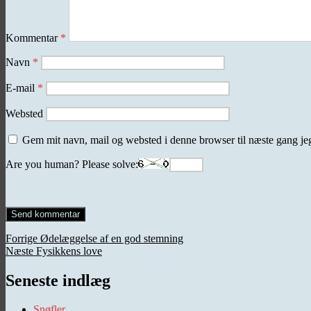
Kommentar
*
Navn
*
E-mail
*
Websted
Gem mit navn, mail og websted i denne browser til næste gang j
Are you human? Please solve:
Indlægsnavigation
Forrige
Forrige
Ødelæggelse af en god stemning
Næste
indlæg:
Næste
Fysikkens love
indlæg:
Seneste indlæg
Snøfler