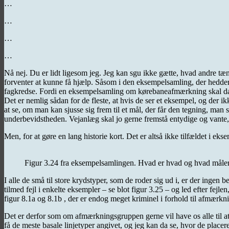
…
…
…
…
Nå nej. Du er lidt ligesom jeg. Jeg kan sgu ikke gætte, hvad andre tæ
forventer at kunne få hjælp. Såsom i den eksempelsamling, der hedder 
fagkredse. Fordi en eksempelsamling om kørebaneafmærkning skal da
Det er nemlig sådan for de fleste, at hvis de ser et eksempel, og der i
at se, om man kan sjusse sig frem til et mål, der får den tegning, man se
underbevidstheden. Vejanlæg skal jo gerne fremstå entydige og vante
Men, for at gøre en lang historie kort. Det er altså ikke tilfældet i
Figur 3.24 fra eksempelsamlingen. Hvad er hvad og hvad måler
I alle de små til store krydstyper, som de roder sig ud i, er der ingen
tilmed fejl i enkelte eksempler – se blot figur 3.25 – og led efter fe
figur 8.1a og 8.1b , der er endog meget kriminel i forhold til afmærkni
Det er derfor som om afmærkningsgruppen gerne vil have os alle til a
få de meste basale linjetyper angivet, og jeg kan da se, hvor de pla