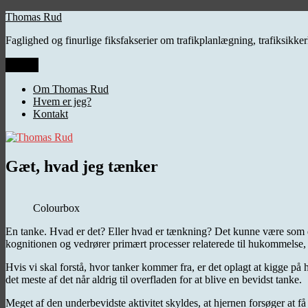
Videre
Thomas Rud
til
Faglighed og finurlige fiksfakserier om trafikplanlægning, trafiksikk
indhold
Menu
Om Thomas Rud
Hvem er jeg?
Kontakt
Gæt, hvad jeg tænker
Colourbox
En tanke. Hvad er det? Eller hvad er tænkning? Det kunne være som de
kognitionen og vedrører primært processer relaterede til hukommelse, f
Hvis vi skal forstå, hvor tanker kommer fra, er det oplagt at kigge på h
det meste af det når aldrig til overfladen for at blive en bevidst tanke.
Meget af den underbevidste aktivitet skyldes, at hjernen forsøger at f