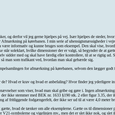
nker, og derfor vil jeg gerne hjælpes på vej. Især hjælpes de steder, h
Afmærkning på kørebanen. I min serie af uhensigtsmæssigheder i vejregl
 være informativ og kunne bruges som eksempel. Den skal vise, hvorda
kke står soleklart, hvilke dimensioner der er valgt, så begynder de at gæ
lv sidder med og skal have færdig eller kontrollere, til at se rigtig ud. S
, så man som trafikant ved, hvordan man skal gebærde sig.
 eksempelsamlingen for afmærkning på kørebanen, selvom den lægger godt f
 de? Hvad er krav og hvad er anbefaling? Hvor finder jeg yderligere 
 benævnelser som viser, hvad man skal gribe og gøre i. Ingen afmærknings
jlen, der ikke stemmer med BEK nr. 1633 §190 stk. 2 eller figur 3.35, d
ng af fritliggende fodgængerfelt, der ikke ser ud til at være 4,0 meter 
t gætte, hvad de tænker om alle eksemplerne. Gætte os til dimensioner 
cerer V21-symbolerne og vigelinjen mv., men det er slet ikke nok, og s