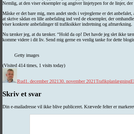
Nemlig, at den viser eksempler og angiver linjetypen for de linjer, der e
Måske er det bare mig, men andet steds i vejreglerne er det anbefalet,
at skrive sådan en lille anbefaling ind ved de eksempler, der omhandle
viser konkrete anbefalinger til trafiksikker indretning og afmærkning.
Nu tænker jeg, at du tænker. “Hold da op! Det havde jeg slet ikke tænk
komme videre i dit liv. Send mig gerne en venlig tanke for dette blogin
Getty images
(Visited 414 times, 1 visits today)
Forfatter
Udgivet
Kategorier
T
Rud
1. december 2021
30. november 2021
Trafikplanlægning
E
Skriv et svar
Din e-mailadresse vil ikke blive publiceret.
Krævede felter er marker