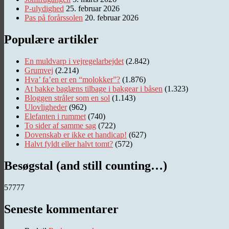
P-ulydighed
25. februar 2026
Pas på forårssolen
20. februar 2026
Populære artikler
En muldvarp i vejregelarbejdet
(2.842)
Grumvej
(2.214)
Hva’ fa’en er en “molokker”?
(1.876)
At bakke baglæns tilbage i bakgear i båsen
(1.323)
Bloggen stråler som en sol
(1.143)
Ulovligheder
(962)
Elefanten i rummet
(740)
To sider af samme sag
(722)
Dovenskab er ikke et handicap!
(627)
Halvt fyldt eller halvt tomt?
(572)
Besøgstal (and still counting…)
57777
Seneste kommentarer