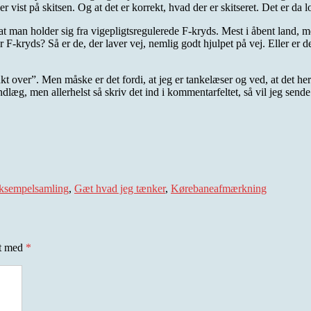
r vist på skitsen. Og at det er korrekt, hvad der er skitseret. Det er da l
 at man holder sig fra vigepligtsregulerede F-kryds. Mest i åbent land, 
r F-kryds? Så er de, der laver vej, nemlig godt hjulpet på vej. Eller er
t over”. Men måske er det fordi, at jeg er tankelæser og ved, at det he
dlæg, men allerhelst så skriv det ind i kommentarfeltet, så vil jeg sende
ags
ksempelsamling
,
Gæt hvad jeg tænker
,
Kørebaneafmærkning
et med
*