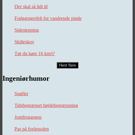
Der skal så lidt til
Fodgængerfelt for vandrende pinde
Sidestepping
Skilteskov
Tør du køre 16 km/t?
Hent flere
Ingeniørhumor
Snøfler
Tidsbegrænset højdebegrænsning
Jomfrugangen
Pas på forårssolen