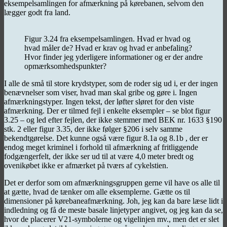
eksempelsamlingen for afmærkning på kørebanen, selvom den
lægger godt fra land.
Figur 3.24 fra eksempelsamlingen. Hvad er hvad og
hvad måler de? Hvad er krav og hvad er anbefaling?
Hvor finder jeg yderligere informationer og er der andre
opmærksomhedspunkter?
I alle de små til store krydstyper, som de roder sig ud i, er der ingen
benævnelser som viser, hvad man skal gribe og gøre i. Ingen
afmærkningstyper. Ingen tekst, der løfter sløret for den viste
afmærkning. Der er tilmed fejl i enkelte eksempler – se blot figur
3.25 – og led efter fejlen, der ikke stemmer med BEK nr. 1633 §190
stk. 2 eller figur 3.35, der ikke følger §206 i selv samme
bekendtgørelse. Det kunne også være figur 8.1a og 8.1b , der er
endog meget kriminel i forhold til afmærkning af fritliggende
fodgængerfelt, der ikke ser ud til at være 4,0 meter bredt og
ovenikøbet ikke er afmærket på tværs af cykelstien.
Det er derfor som om afmærkningsgruppen gerne vil have os alle til
at gætte, hvad de tænker om alle eksemplerne. Gætte os til
dimensioner på kørebaneafmærkning. Joh, jeg kan da bare læse lidt i
indledning og få de meste basale linjetyper angivet, og jeg kan da se,
hvor de placerer V21-symbolerne og vigelinjen mv., men det er slet