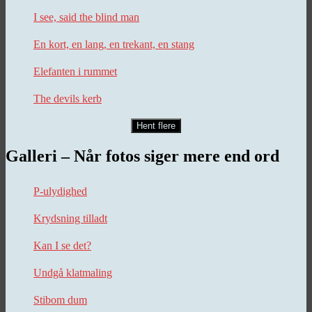
I see, said the blind man
En kort, en lang, en trekant, en stang
Elefanten i rummet
The devils kerb
Hent flere
Galleri – Når fotos siger mere end ord
P-ulydighed
Krydsning tilladt
Kan I se det?
Undgå klatmaling
Stibom dum