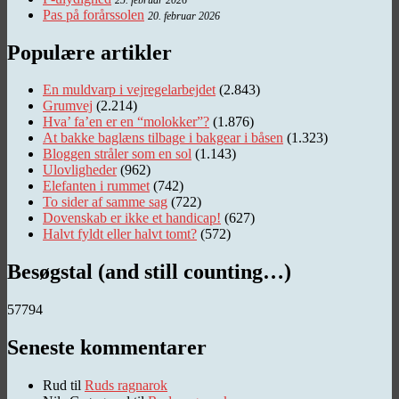
Pas på forårssolen
20. februar 2026
Populære artikler
En muldvarp i vejregelarbejdet
(2.843)
Grumvej
(2.214)
Hva’ fa’en er en “molokker”?
(1.876)
At bakke baglæns tilbage i bakgear i båsen
(1.323)
Bloggen stråler som en sol
(1.143)
Ulovligheder
(962)
Elefanten i rummet
(742)
To sider af samme sag
(722)
Dovenskab er ikke et handicap!
(627)
Halvt fyldt eller halvt tomt?
(572)
Besøgstal (and still counting…)
57794
Seneste kommentarer
Rud
til
Ruds ragnarok