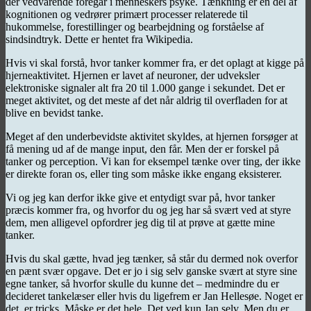
der vedvarende foregår i menneskers psyke. Tænkning er en del af
kognitionen og vedrører primært processer relaterede til
hukommelse, forestillinger og bearbejdning og forståelse af
sindsindtryk. Dette er hentet fra Wikipedia.
Hvis vi skal forstå, hvor tanker kommer fra, er det oplagt at kigge på
hjerneaktivitet. Hjernen er lavet af neuroner, der udveksler
elektroniske signaler alt fra 20 til 1.000 gange i sekundet. Det er
meget aktivitet, og det meste af det når aldrig til overfladen for at
blive en bevidst tanke.
Meget af den underbevidste aktivitet skyldes, at hjernen forsøger at
få mening ud af de mange input, den får. Men der er forskel på
tanker og perception. Vi kan for eksempel tænke over ting, der ikke
er direkte foran os, eller ting som måske ikke engang eksisterer.
Vi og jeg kan derfor ikke give et entydigt svar på, hvor tanker
præcis kommer fra, og hvorfor du og jeg har så svært ved at styre
dem, men alligevel opfordrer jeg dig til at prøve at gætte mine
tanker.
Hvis du skal gætte, hvad jeg tænker, så står du dermed nok overfor
en pænt svær opgave. Det er jo i sig selv ganske svært at styre sine
egne tanker, så hvorfor skulle du kunne det – medmindre du er
decideret tankelæser eller hvis du ligefrem er Jan Hellesøe. Noget er
det, er tricks. Måske er det hele. Det ved kun Jan selv. Men du er