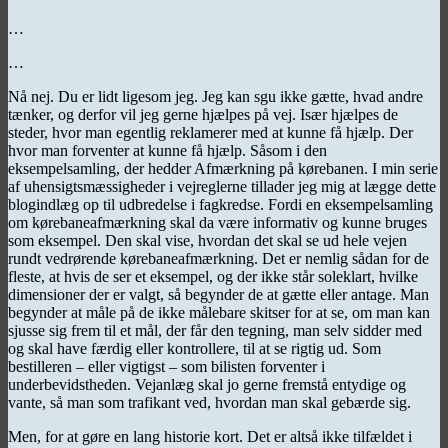
…
…
Nå nej. Du er lidt ligesom jeg. Jeg kan sgu ikke gætte, hvad andre
tænker, og derfor vil jeg gerne hjælpes på vej. Især hjælpes de
steder, hvor man egentlig reklamerer med at kunne få hjælp. Der
hvor man forventer at kunne få hjælp. Såsom i den
eksempelsamling, der hedder Afmærkning på kørebanen. I min serie
af uhensigtsmæssigheder i vejreglerne tillader jeg mig at lægge dette
blogindlæg op til udbredelse i fagkredse. Fordi en eksempelsamling
om kørebaneafmærkning skal da være informativ og kunne bruges
som eksempel. Den skal vise, hvordan det skal se ud hele vejen
rundt vedrørende kørebaneafmærkning. Det er nemlig sådan for de
fleste, at hvis de ser et eksempel, og der ikke står soleklart, hvilke
dimensioner der er valgt, så begynder de at gætte eller antage. Man
begynder at måle på de ikke målebare skitser for at se, om man kan
sjusse sig frem til et mål, der får den tegning, man selv sidder med
og skal have færdig eller kontrollere, til at se rigtig ud. Som
bestilleren – eller vigtigst – som bilisten forventer i
underbevidstheden. Vejanlæg skal jo gerne fremstå entydige og
vante, så man som trafikant ved, hvordan man skal gebærde sig.
Men, for at gøre en lang historie kort. Det er altså ikke tilfældet i