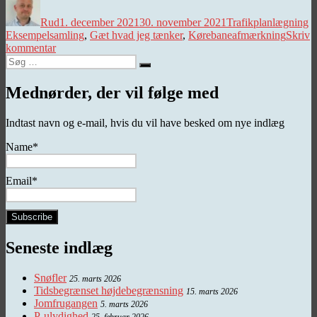
Rud
1. december 2021
30. november 2021
Trafikplanlægning
Eksempelsamling
,
Gæt hvad jeg tænker
,
Kørebaneafmærkning
Skriv
til
kommentar
Søg
Gæt,
Søg
efter:
hvad
jeg
Mednørder, der vil følge med
tænker
Indtast navn og e-mail, hvis du vil have besked om nye indlæg
Name*
Email*
Seneste indlæg
Snøfler
25. marts 2026
Tidsbegrænset højdebegrænsning
15. marts 2026
Jomfrugangen
5. marts 2026
P-ulydighed
25. februar 2026