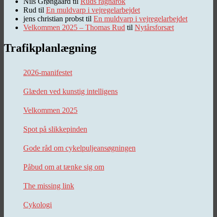
Nils Grøngaard
til
Ruds ragnarok
Rud
til
En muldvarp i vejregelarbejdet
jens christian probst
til
En muldvarp i vejregelarbejdet
Velkommen 2025 – Thomas Rud
til
Nytårsforsæt
Trafikplanlægning
2026-manifestet
Glæden ved kunstig intelligens
Velkommen 2025
Spot på slikkepinden
Gode råd om cykelpuljeansøgningen
Påbud om at tænke sig om
The missing link
Cykologi