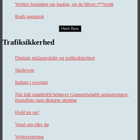
Verden forandrer sig hastigt, og du bliver r**rendt
Ruds ragnarok
Hent flere
Trafiksikkerhed
Digitale reklameskilte og trafiksikkerhed
Skoleveje
Indsigt i oversigt
Når blåt smølfefelt behøver Gammelsmølfs antiautoritære,
fornuftige men distræte stemme
Hold nu op!
Vend om eller dø
Vejinventering