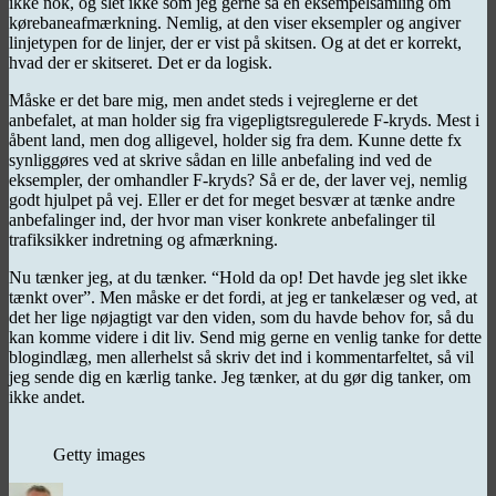
ikke nok, og slet ikke som jeg gerne så en eksempelsamling om
kørebaneafmærkning. Nemlig, at den viser eksempler og angiver
linjetypen for de linjer, der er vist på skitsen. Og at det er korrekt,
hvad der er skitseret. Det er da logisk.
Måske er det bare mig, men andet steds i vejreglerne er det
anbefalet, at man holder sig fra vigepligtsregulerede F-kryds. Mest i
åbent land, men dog alligevel, holder sig fra dem. Kunne dette fx
synliggøres ved at skrive sådan en lille anbefaling ind ved de
eksempler, der omhandler F-kryds? Så er de, der laver vej, nemlig
godt hjulpet på vej. Eller er det for meget besvær at tænke andre
anbefalinger ind, der hvor man viser konkrete anbefalinger til
trafiksikker indretning og afmærkning.
Nu tænker jeg, at du tænker. “Hold da op! Det havde jeg slet ikke
tænkt over”. Men måske er det fordi, at jeg er tankelæser og ved, at
det her lige nøjagtigt var den viden, som du havde behov for, så du
kan komme videre i dit liv. Send mig gerne en venlig tanke for dette
blogindlæg, men allerhelst så skriv det ind i kommentarfeltet, så vil
jeg sende dig en kærlig tanke. Jeg tænker, at du gør dig tanker, om
ikke andet.
Getty images
Forfatter
Udgivet
Kategorier
T