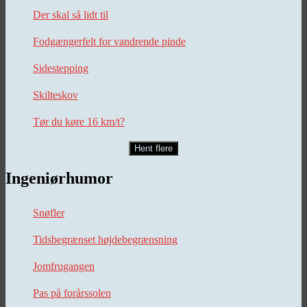
Der skal så lidt til
Fodgængerfelt for vandrende pinde
Sidestepping
Skilteskov
Tør du køre 16 km/t?
Hent flere
Ingeniørhumor
Snøfler
Tidsbegrænset højdebegrænsning
Jomfrugangen
Pas på forårssolen