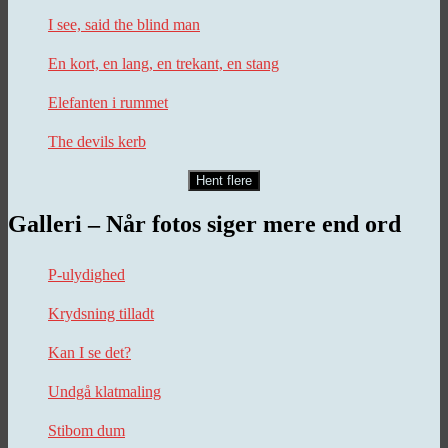
I see, said the blind man
En kort, en lang, en trekant, en stang
Elefanten i rummet
The devils kerb
Hent flere
Galleri – Når fotos siger mere end ord
P-ulydighed
Krydsning tilladt
Kan I se det?
Undgå klatmaling
Stibom dum