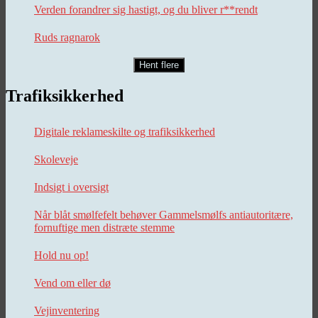
Verden forandrer sig hastigt, og du bliver r**rendt
Ruds ragnarok
Hent flere
Trafiksikkerhed
Digitale reklameskilte og trafiksikkerhed
Skoleveje
Indsigt i oversigt
Når blåt smølfefelt behøver Gammelsmølfs antiautoritære,
fornuftige men distræte stemme
Hold nu op!
Vend om eller dø
Vejinventering