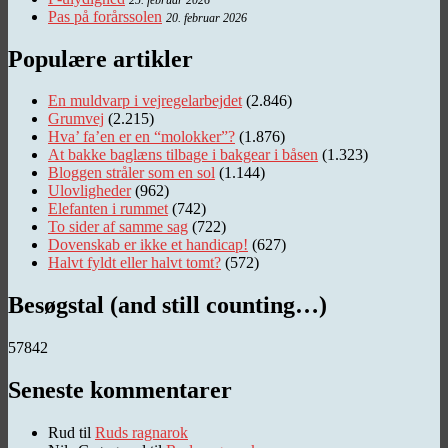
Pas på forårssolen
20. februar 2026
Populære artikler
En muldvarp i vejregelarbejdet
(2.846)
Grumvej
(2.215)
Hva’ fa’en er en “molokker”?
(1.876)
At bakke baglæns tilbage i bakgear i båsen
(1.323)
Bloggen stråler som en sol
(1.144)
Ulovligheder
(962)
Elefanten i rummet
(742)
To sider af samme sag
(722)
Dovenskab er ikke et handicap!
(627)
Halvt fyldt eller halvt tomt?
(572)
Besøgstal (and still counting…)
57842
Seneste kommentarer
Rud
til
Ruds ragnarok