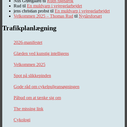
Nils Grøngaard
til
Ruds ragnarok
Rud
til
En muldvarp i vejregelarbejdet
jens christian probst
til
En muldvarp i vejregelarbejdet
Velkommen 2025 – Thomas Rud
til
Nytårsforsæt
Trafikplanlægning
2026-manifestet
Glæden ved kunstig intelligens
Velkommen 2025
Spot på slikkepinden
Gode råd om cykelpuljeansøgningen
Påbud om at tænke sig om
The missing link
Cykologi