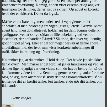
ikke nok, og slet ikke som jeg gerne så en eksempelsamling om
kørebaneafmærkning. Nemlig, at den viser eksempler og angiver
linjetypen for de linjer, der er vist på skitsen. Og at det er korrekt,
hvad der er skitseret. Det er da logisk.
Måske er det bare mig, men andet steds i vejreglerne er det
anbefalet, at man holder sig fra vigepligtsregulerede F-kryds. Mest i
åbent land, men dog alligevel, holder sig fra dem. Kunne dette fx
synliggøres ved at skrive sådan en lille anbefaling ind ved de
eksempler, der omhandler F-kryds? Så er de, der laver vej, nemlig
godt hjulpet på vej. Eller er det for meget besvær at tænke andre
anbefalinger ind, der hvor man viser konkrete anbefalinger til
trafiksikker indretning og afmærkning.
Nu tænker jeg, at du tænker. “Hold da op! Det havde jeg slet ikke
tænkt over”. Men måske er det fordi, at jeg er tankelæser og ved, at
det her lige nøjagtigt var den viden, som du havde behov for, så du
kan komme videre i dit liv. Send mig gerne en venlig tanke for dette
blogindlæg, men allerhelst så skriv det ind i kommentarfeltet, så vil
jeg sende dig en kærlig tanke. Jeg tænker, at du gør dig tanker, om
ikke andet.
Getty images
Forfatter
Udgivet
Kategorier
T