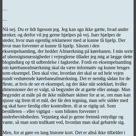
…
…
Nå nej. Du er lidt ligesom jeg. Jeg kan sgu ikke gætte, hvad andre
tænker, og derfor vil jeg gerne hjælpes på vej. Især hjælpes de
steder, hvor man egentlig reklamerer med at kunne få hjælp. Der
hvor man forventer at kunne få hjælp. Såsom i den
eksempelsamling, der hedder Afmærkning på kørebanen. I min serie
af uhensigtsmæssigheder i vejreglerne tillader jeg mig at lægge dette
blogindlæg op til udbredelse i fagkredse. Fordi en eksempelsamling
om kørebaneafmærkning skal da være informativ og kunne bruges
som eksempel. Den skal vise, hvordan det skal se ud hele vejen
rundt vedrørende kørebaneafmærkning. Det er nemlig sådan for de
fleste, at hvis de ser et eksempel, og der ikke står soleklart, hvilke
dimensioner der er valgt, så begynder de at gætte eller antage. Man
begynder at måle på de ikke målebare skitser for at se, om man kan
sjusse sig frem til et mål, der får den tegning, man selv sidder med
og skal have færdig eller kontrollere, til at se rigtig ud. Som
bestilleren – eller vigtigst – som bilisten forventer i
underbevidstheden. Vejanlæg skal jo gerne fremstå entydige og
vante, så man som trafikant ved, hvordan man skal gebærde sig.
Men, for at gøre en lang historie kort. Det er altså ikke tilfældet i