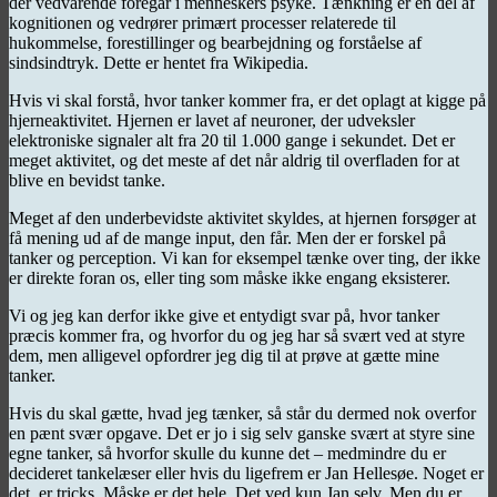
der vedvarende foregår i menneskers psyke. Tænkning er en del af
kognitionen og vedrører primært processer relaterede til
hukommelse, forestillinger og bearbejdning og forståelse af
sindsindtryk. Dette er hentet fra Wikipedia.
Hvis vi skal forstå, hvor tanker kommer fra, er det oplagt at kigge på
hjerneaktivitet. Hjernen er lavet af neuroner, der udveksler
elektroniske signaler alt fra 20 til 1.000 gange i sekundet. Det er
meget aktivitet, og det meste af det når aldrig til overfladen for at
blive en bevidst tanke.
Meget af den underbevidste aktivitet skyldes, at hjernen forsøger at
få mening ud af de mange input, den får. Men der er forskel på
tanker og perception. Vi kan for eksempel tænke over ting, der ikke
er direkte foran os, eller ting som måske ikke engang eksisterer.
Vi og jeg kan derfor ikke give et entydigt svar på, hvor tanker
præcis kommer fra, og hvorfor du og jeg har så svært ved at styre
dem, men alligevel opfordrer jeg dig til at prøve at gætte mine
tanker.
Hvis du skal gætte, hvad jeg tænker, så står du dermed nok overfor
en pænt svær opgave. Det er jo i sig selv ganske svært at styre sine
egne tanker, så hvorfor skulle du kunne det – medmindre du er
decideret tankelæser eller hvis du ligefrem er Jan Hellesøe. Noget er
det, er tricks. Måske er det hele. Det ved kun Jan selv. Men du er