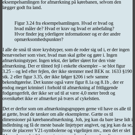
eksempelsamlingen for afmærkning på kørebanen, selvom den
lægger godt fra land.
Figur 3.24 fra eksempelsamlingen. Hvad er hvad og
hvad måler de? Hvad er krav og hvad er anbefaling?
Hvor finder jeg yderligere informationer og er der andre
opmærksomhedspunkter?
I alle de små til store krydstyper, som de roder sig ud i, er der ingen
benævnelser som viser, hvad man skal gribe og gøre i. Ingen
afmærkningstyper. Ingen tekst, der løfter sløret for den viste
afmærkning. Der er tilmed fejl i enkelte eksempler – se blot figur
3.25 – og led efter fejlen, der ikke stemmer med BEK nr. 1633 §190
stk. 2 eller figur 3.35, der ikke følger §206 i selv samme
bekendtgørelse. Det kunne også være figur 8.1a og 8.1b , der er
endog meget kriminel i forhold til afmærkning af fritliggende
fodgængerfelt, der ikke ser ud til at være 4,0 meter bredt og
ovenikøbet ikke er afmærket på tværs af cykelstien.
Det er derfor som om afmærkningsgruppen gerne vil have os alle til
at gætte, hvad de tænker om alle eksemplerne. Gætte os til
dimensioner på kørebaneafmærkning. Joh, jeg kan da bare læse lidt i
indledning og få de meste basale linjetyper angivet, og jeg kan da se,
hvor de placerer V21-symbolerne og vigelinjen mv., men det er slet