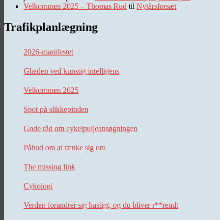
Velkommen 2025 – Thomas Rud
til
Nytårsforsæt
Trafikplanlægning
2026-manifestet
Glæden ved kunstig intelligens
Velkommen 2025
Spot på slikkepinden
Gode råd om cykelpuljeansøgningen
Påbud om at tænke sig om
The missing link
Cykologi
Verden forandrer sig hastigt, og du bliver r**rendt