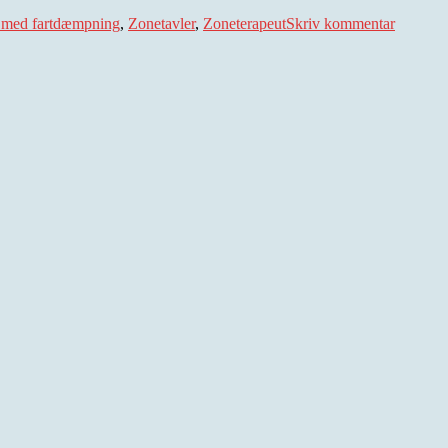
Zoneter
med fartdæmpning
,
Zonetavler
,
Zoneterapeut
Skriv kommentar