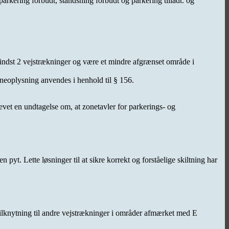
rkering forbudt, standsning forbudt og parkering tilladt. og
mindst 2 vejstrækninger og være et mindre afgrænset område i
neoplysning anvendes i henhold til § 156.
evet en undtagelse om, at zonetavler for parkerings- og
yt. Lette løsninger til at sikre korrekt og forståelige skiltning har
 tilknytning til andre vejstrækninger i områder afmærket med E