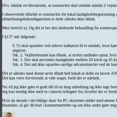
Dvs. faktisk ret tilsvarende, at zonetavlen skal omfatte mindst 2 vejst
I observerede tilfælde er zonetavlen for lokal hastighedsbegrænsning a
afmærkningsbekendtgørelsen er dette således ikke tilladt.
Men fortvivl ej. Og det er her den lindrende behandling fra zonete
I §137 står følgende:
E 53 skal opsættes ved enhver indkørsel til et område, hvor køre
angivne.
Stk. 2. Vejdirektoratet kan tillade, at tavlen undlades opsat, hvi
Stk. 3. Der skal anvendes hastigheder mellem 20 km/h og 45 km
Stk. 4. Der må ikke opsættes særlige advarselstavler ved de ha
Det er således med denne tavle tilladt helt lokalt at skilte en lave
Det kan være forvirrende at vide noget, fordi det er udeladt.
Nu vil jeg ikke gøre et godt råd til en lang udredning og ikke tage hor
Jeg kan nemlig ikke med ro i maven redegøre for, hvorfor der er fors
Hvis du derude i det blålige skær fra PC-skærmen sidder med ømme fodba
hinanden, så giv dit bud i kommentarfeltet og om ikke andet gøre mig
Forfatter
Udgivet
Kategorier
Tags