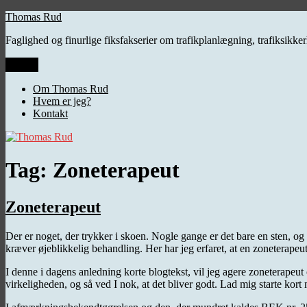
Videre
Thomas Rud
til
Faglighed og finurlige fiksfakserier om trafikplanlægning, trafiksikk
indhold
Menu
Om Thomas Rud
Hvem er jeg?
Kontakt
Tag:
Zoneterapeut
Zoneterapeut
Der er noget, der trykker i skoen. Nogle gange er det bare en sten, o
kræver øjeblikkelig behandling. Her har jeg erfaret, at en zoneterape
I denne i dagens anledning korte blogtekst, vil jeg agere zoneterapeut 
virkeligheden, og så ved I nok, at det bliver godt. Lad mig starte kor