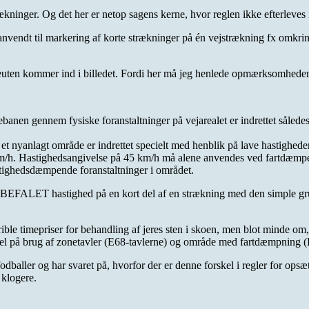
rækninger. Og det her er netop sagens kerne, hvor reglen ikke efterleves 
nvendt til markering af korte strækninger på én vejstrækning fx omkring 
rapeuten kommer ind i billedet. Fordi her må jeg henlede opmærksomh
banen gennem fysiske foranstaltninger på vejarealet er indrettet således
s et nyanlagt område er indrettet specielt med henblik på lave hastigheder
/h. Hastighedsangivelse på 45 km/h må alene anvendes ved fartdæmpende
stighedsdæmpende foranstaltninger i området.
re ANBEFALET hastighed på en kort del af en strækning med den simple g
rible timepriser for behandling af jeres sten i skoen, men blot minde om
kel på brug af zonetavler (E68-tavlerne) og område med fartdæmpning (
ller og har svaret på, hvorfor der er denne forskel i regler for opsætni
 klogere.
til