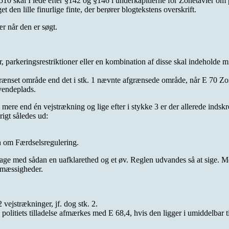
 skal I lede efter §142 og §146 i underkapitlerne for Zonetavler om pa
en lille finurlige finte, der berører blogtekstens overskrift.
ær når den er søgt.
 parkeringsrestriktioner eller en kombination af disse skal indeholde 
grænset område end det i stk. 1 nævnte afgrænsede område, når E 70 Zo
vendeplads.
mere end én vejstrækning og lige efter i stykke 3 er der allerede indskr
igt således ud:
n om Færdselsregulering.
ge med sådan en uafklarethed og et øv. Reglen udvandes så at sige. Men p
tsmæssigheder.
vejstrækninger, jf. dog stk. 2.
d politiets tilladelse afmærkes med E 68,4, hvis den ligger i umiddelbar