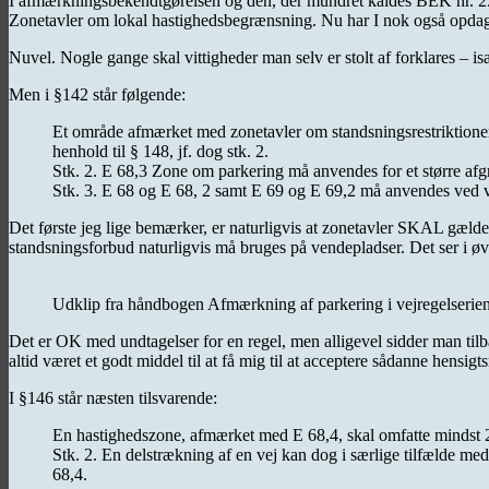
I afmærkningsbekendtgørelsen og den, der mundret kaldes BEK nr. 2510
Zonetavler om lokal hastighedsbegrænsning. Nu har I nok også opdaget d
Nuvel. Nogle gange skal vittigheder man selv er stolt af forklares – is
Men i §142 står følgende:
Et område afmærket med zonetavler om standsningsrestriktioner,
henhold til § 148, jf. dog stk. 2.
Stk. 2. E 68,3 Zone om parkering må anvendes for et større af
Stk. 3. E 68 og E 68, 2 samt E 69 og E 69,2 må anvendes ved 
Det første jeg lige bemærker, er naturligvis at zonetavler SKAL gælde 
standsningsforbud naturligvis må bruges på vendepladser. Det ser i øvr
Udklip fra håndbogen Afmærkning af parkering i vejregelserie
Det er OK med undtagelser for en regel, men alligevel sidder man tilba
altid været et godt middel til at få mig til at acceptere sådanne hensig
I §146 står næsten tilsvarende:
En hastighedszone, afmærket med E 68,4, skal omfatte mindst 2 
Stk. 2. En delstrækning af en vej kan dog i særlige tilfælde me
68,4.