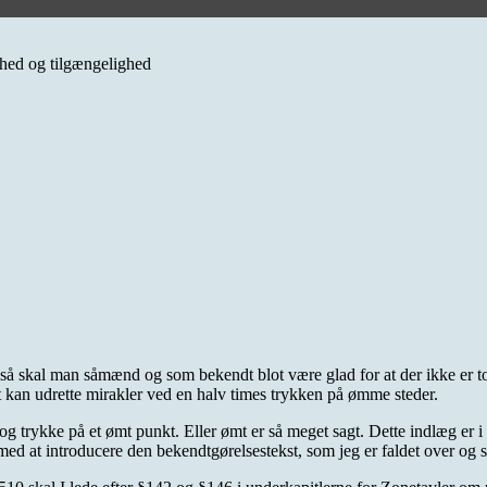
erhed og tilgængelighed
g så skal man såmænd og som bekendt blot være glad for at der ikke er 
ut kan udrette mirakler ved en halv times trykken på ømme steder.
og trykke på et ømt punkt. Eller ømt er så meget sagt. Dette indlæg er i
t med at introducere den bekendtgørelsestekst, som jeg er faldet over og