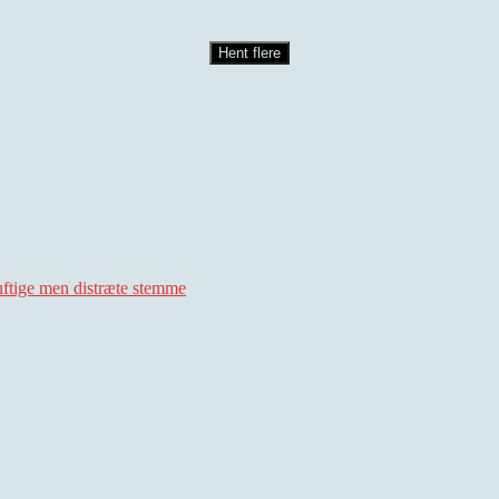
Hent flere
uftige men distræte stemme