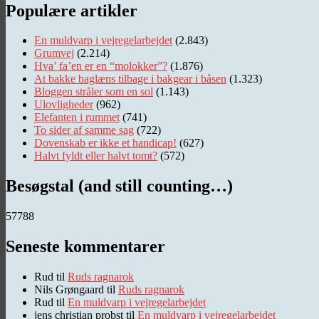
Populære artikler
En muldvarp i vejregelarbejdet
(2.843)
Grumvej
(2.214)
Hva’ fa’en er en “molokker”?
(1.876)
At bakke baglæns tilbage i bakgear i båsen
(1.323)
Bloggen stråler som en sol
(1.143)
Ulovligheder
(962)
Elefanten i rummet
(741)
To sider af samme sag
(722)
Dovenskab er ikke et handicap!
(627)
Halvt fyldt eller halvt tomt?
(572)
Besøgstal (and still counting…)
57788
Seneste kommentarer
Rud
til
Ruds ragnarok
Nils Grøngaard
til
Ruds ragnarok
Rud
til
En muldvarp i vejregelarbejdet
jens christian probst
til
En muldvarp i vejregelarbejdet