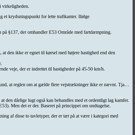
i virkeligheden.
et krydsningspunkt for lette trafikanter. Ifølge
eden på §137, der omhandler E53 Område med fartdæmpning.
, at den ikke er egnet til kørsel med højere hastighed end den
.
 veje, der er indrettet til hastigheder på 45-50 km/h.
rund, at reglen om at gælde flere vejstrækninger ikke er nævnt. Tja…
, at den dårlige lugt også kan behandles med et ordentligt lag kamfer.
E53). Men det er der. Baseret på princippet om undtagelse.
ng af disse to tavletyper, der er tæt på at være i kategori med