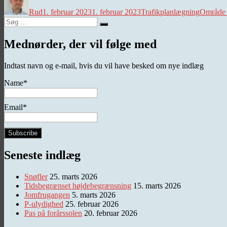
Rud
1. februar 2023
1. februar 2023
Trafikplanlægning
Område 
Søg
Søg
efter:
Mednørder, der vil følge med
Indtast navn og e-mail, hvis du vil have besked om nye indlæg
Name*
Email*
Seneste indlæg
Snøfler
25. marts 2026
Tidsbegrænset højdebegrænsning
15. marts 2026
Jomfrugangen
5. marts 2026
P-ulydighed
25. februar 2026
Pas på forårssolen
20. februar 2026