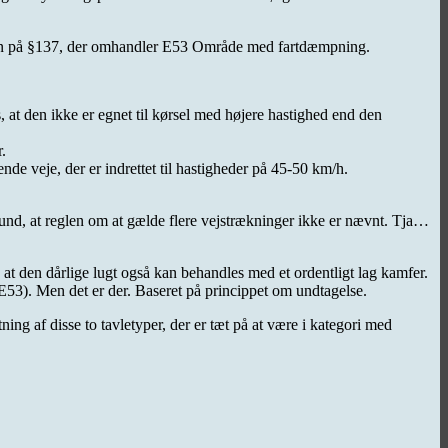
eden på §137, der omhandler E53 Område med fartdæmpning.
, at den ikke er egnet til kørsel med højere hastighed end den
.
 veje, der er indrettet til hastigheder på 45-50 km/h.
rund, at reglen om at gælde flere vejstrækninger ikke er nævnt. Tja…
, at den dårlige lugt også kan behandles med et ordentligt lag kamfer.
E53). Men det er der. Baseret på princippet om undtagelse.
ng af disse to tavletyper, der er tæt på at være i kategori med