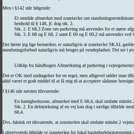
Men i §142 står følgende:
Et område afmærket med zonetavler om standsningsrestriktioner,
henhold til § 148, jf. dog stk. 2.
Stk. 2. E 68,3 Zone om parkering må anvendes for et større af
Stk. 3. E 68 og E 68, 2 samt E 69 og E 69,2 må anvendes ved 
Det første jeg lige bemærker, er naturligvis at zonetavler SKAL gælde 
standsningsforbud naturligvis må bruges på vendepladser. Det ser i øvr
Udklip fra håndbogen Afmærkning af parkering i vejregelserie
Det er OK med undtagelser for en regel, men alligevel sidder man tilba
altid været et godt middel til at få mig til at acceptere sådanne hensig
I §146 står næsten tilsvarende:
En hastighedszone, afmærket med E 68,4, skal omfatte mindst 2 
Stk. 2. En delstrækning af en vej kan dog i særlige tilfælde me
68,4.
Dvs. faktisk ret tilsvarende, at zonetavlen skal omfatte mindst 2 vejst
I observerede tilfælde er zonetavlen for lokal hastighedsbegrænsning a