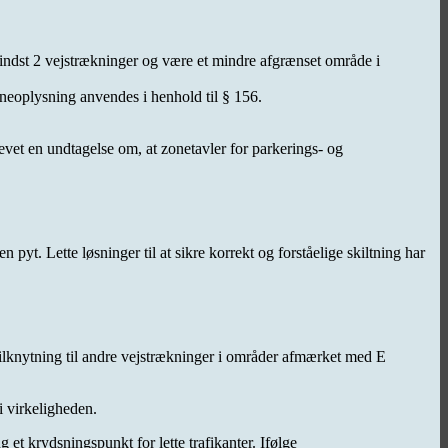
mindst 2 vejstrækninger og være et mindre afgrænset område i
neoplysning anvendes i henhold til § 156.
evet en undtagelse om, at zonetavler for parkerings- og
yt. Lette løsninger til at sikre korrekt og forståelige skiltning har
 tilknytning til andre vejstrækninger i områder afmærket med E
i virkeligheden.
et krydsningspunkt for lette trafikanter. Ifølge