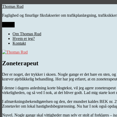
Videre
Thomas Rud
til
Faglighed og finurlige fiksfakserier om trafikplanlægning, trafiksikk
indhold
Menu
Om Thomas Rud
Hvem er jeg?
Kontakt
Zoneterapeut
Der er noget, der trykker i skoen. Nogle gange er det bare en sten, o
kræver øjeblikkelig behandling. Her har jeg erfaret, at en zoneterape
I denne i dagens anledning korte blogtekst, vil jeg agere zoneterapeut 
virkeligheden, og så ved I nok, at det bliver godt. Lad mig starte kor
I afmærkningsbekendtgørelsen og den, der mundret kaldes BEK nr. 2510
Zonetavler om lokal hastighedsbegrænsning. Nu har I nok også opdaget d
Nuvel. Nogle gange skal vittigheder man selv er stolt af forklares – is