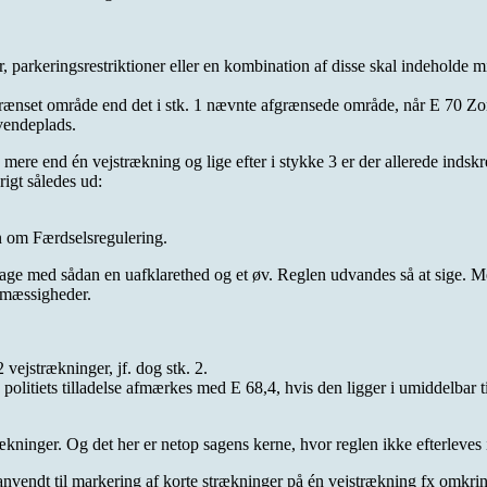
 parkeringsrestriktioner eller en kombination af disse skal indeholde 
grænset område end det i stk. 1 nævnte afgrænsede område, når E 70 Zo
vendeplads.
mere end én vejstrækning og lige efter i stykke 3 er der allerede indskr
igt således ud:
n om Færdselsregulering.
ge med sådan en uafklarethed og et øv. Reglen udvandes så at sige. Men p
tsmæssigheder.
vejstrækninger, jf. dog stk. 2.
d politiets tilladelse afmærkes med E 68,4, hvis den ligger i umiddelbar
rækninger. Og det her er netop sagens kerne, hvor reglen ikke efterleves 
nvendt til markering af korte strækninger på én vejstrækning fx omkring 