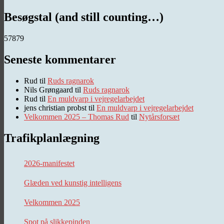
Besøgstal (and still counting…)
57879
Seneste kommentarer
Rud
til
Ruds ragnarok
Nils Grøngaard
til
Ruds ragnarok
Rud
til
En muldvarp i vejregelarbejdet
jens christian probst
til
En muldvarp i vejregelarbejdet
Velkommen 2025 – Thomas Rud
til
Nytårsforsæt
Trafikplanlægning
2026-manifestet
Glæden ved kunstig intelligens
Velkommen 2025
Spot på slikkepinden