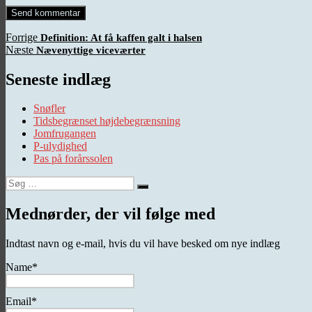
Indlægsnavigation
Forrige
Forrige
Definition: At få kaffen galt i halsen
Næste
indlæg:
Næste
Nævenyttige viceværter
indlæg:
Seneste indlæg
Snøfler
Tidsbegrænset højdebegrænsning
Jomfrugangen
P-ulydighed
Pas på forårssolen
Søg
Søg
efter:
Mednørder, der vil følge med
Indtast navn og e-mail, hvis du vil have besked om nye indlæg
Name*
Email*