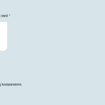
et med
*
eg kommenterer.