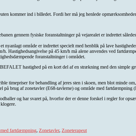
rapeuten kommer ind i billedet. Fordi her må jeg henlede opmærksomh
banen gennem fysiske foranstaltninger på vejarealet er indrettet således
s et nyanlagt område er indrettet specielt med henblik på lave hastigheder
/h. Hastighedsangivelse på 45 km/h må alene anvendes ved fartdæmpende
stighedsdæmpende foranstaltninger i området.
re ANBEFALET hastighed på en kort del af en strækning med den simple g
rible timepriser for behandling af jeres sten i skoen, men blot minde om
kel på brug af zonetavler (E68-tavlerne) og område med fartdæmpning (
ller og har svaret på, hvorfor der er denne forskel i regler for opsætni
 klogere.
med fartdæmpning
,
Zonetavler
,
Zoneterapeut