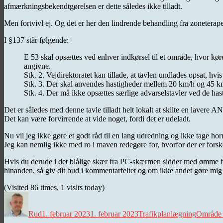
afmærkningsbekendtgørelsen er dette således ikke tilladt.
Men fortvivl ej. Og det er her den lindrende behandling fra zonete
I §137 står følgende:
E 53 skal opsættes ved enhver indkørsel til et område, hvor køre
angivne.
Stk. 2. Vejdirektoratet kan tillade, at tavlen undlades opsat, hvi
Stk. 3. Der skal anvendes hastigheder mellem 20 km/h og 45 km
Stk. 4. Der må ikke opsættes særlige advarselstavler ved de ha
Det er således med denne tavle tilladt helt lokalt at skilte en lave
Det kan være forvirrende at vide noget, fordi det er udeladt.
Nu vil jeg ikke gøre et godt råd til en lang udredning og ikke tage hor
Jeg kan nemlig ikke med ro i maven redegøre for, hvorfor der er fors
Hvis du derude i det blålige skær fra PC-skærmen sidder med ømme fodba
hinanden, så giv dit bud i kommentarfeltet og om ikke andet gøre mig
(Visited 86 times, 1 visits today)
Forfatter
Udgivet
Kategorier
Tags
Rud
1. februar 2023
1. februar 2023
Trafikplanlægning
Område 