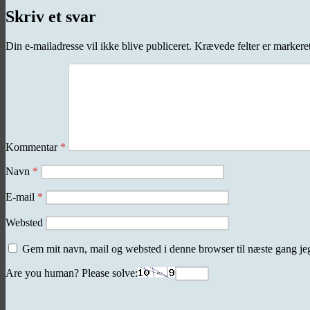
Skriv et svar
Din e-mailadresse vil ikke blive publiceret.
Krævede felter er marker
Kommentar
*
Navn
*
E-mail
*
Websted
Gem mit navn, mail og websted i denne browser til næste gang j
Are you human? Please solve: