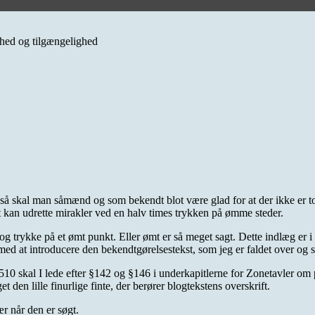
erhed og tilgængelighed
g så skal man såmænd og som bekendt blot være glad for at der ikke er 
ut kan udrette mirakler ved en halv times trykken på ømme steder.
og trykke på et ømt punkt. Eller ømt er så meget sagt. Dette indlæg er i
t med at introducere den bekendtgørelsestekst, som jeg er faldet over og
 skal I lede efter §142 og §146 i underkapitlerne for Zonetavler om pa
en lille finurlige finte, der berører blogtekstens overskrift.
ær når den er søgt.