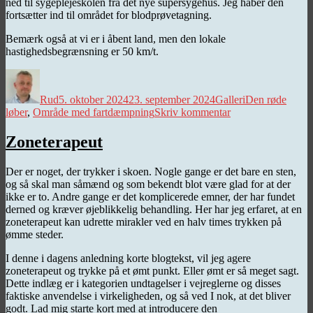
ned til sygeplejeskolen fra det nye supersygehus. Jeg håber den
fortsætter ind til området for blodprøvetagning.
Bemærk også at vi er i åbent land, men den lokale
hastighedsbegrænsning er 50 km/t.
Forfatter
Udgivet
Kategorier
Tags
Rud
5. oktober 2024
23. september 2024
Galleri
Den røde
til
løber
,
Område med fartdæmpning
Skriv kommentar
Den
røde
Zoneterapeut
løber
Der er noget, der trykker i skoen. Nogle gange er det bare en sten,
og så skal man såmænd og som bekendt blot være glad for at der
ikke er to. Andre gange er det komplicerede emner, der har fundet
derned og kræver øjeblikkelig behandling. Her har jeg erfaret, at en
zoneterapeut kan udrette mirakler ved en halv times trykken på
ømme steder.
I denne i dagens anledning korte blogtekst, vil jeg agere
zoneterapeut og trykke på et ømt punkt. Eller ømt er så meget sagt.
Dette indlæg er i kategorien undtagelser i vejreglerne og disses
faktiske anvendelse i virkeligheden, og så ved I nok, at det bliver
godt. Lad mig starte kort med at introducere den