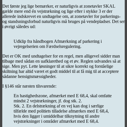
Det første jeg lige bemærker, er naturligvis at zonetavler SKAL
gælde mere end én vejstrækning og lige efter i stykke 3 er der
allerede indskrevet en undtagelse om, at zonetavler for parkerings-
og standsningsforbud naturligvis må bruges på vendepladser. Det ser
i øvrigt således ud:
Udklip fra håndbogen Afmærkning af parkering i
vejregelserien om Færdselsregulering.
Det er OK med undtagelser for en regel, men alligevel sidder man
tilbage med sådan en uafklarethed og et øv. Reglen udvandes så at
sige. Men pyt. Lette løsninger til at sikre korrekt og forståelige
skiltning har altid været et godt middel til at få mig til at acceptere
sådanne hensigtsmæssigheder.
I §146 står næsten tilsvarende:
En hastighedszone, afmærket med E 68,4, skal omfatte
mindst 2 vejstrækninger, jf. dog stk. 2.
Stk. 2. En delstrækning af en vej kan dog i særlige
tilfælde med politiets tilladelse afmærkes med E 68,4,
hvis den ligger i umiddelbar tilknytning til andre
vejstrækninger i områder afmærket med E 68,4.