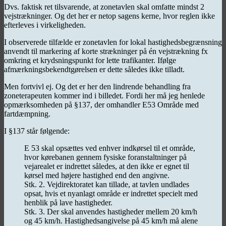
Dvs. faktisk ret tilsvarende, at zonetavlen skal omfatte mindst 2
vejstrækninger. Og det her er netop sagens kerne, hvor reglen ikke
efterleves i virkeligheden.
I observerede tilfælde er zonetavlen for lokal hastighedsbegrænsning
anvendt til markering af korte strækninger på én vejstrækning fx
omkring et krydsningspunkt for lette trafikanter. Ifølge
afmærkningsbekendtgørelsen er dette således ikke tilladt.
Men fortvivl ej. Og det er her den lindrende behandling fra
zoneterapeuten kommer ind i billedet. Fordi her må jeg henlede
opmærksomheden på §137, der omhandler E53 Område med
fartdæmpning.
I §137 står følgende:
E 53 skal opsættes ved enhver indkørsel til et område,
hvor kørebanen gennem fysiske foranstaltninger på
vejarealet er indrettet således, at den ikke er egnet til
kørsel med højere hastighed end den angivne.
Stk. 2. Vejdirektoratet kan tillade, at tavlen undlades
opsat, hvis et nyanlagt område er indrettet specielt med
henblik på lave hastigheder.
Stk. 3. Der skal anvendes hastigheder mellem 20 km/h
og 45 km/h. Hastighedsangivelse på 45 km/h må alene