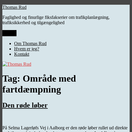
Videre
Thomas Rud
til
Faglighed og finurlige fiksfakserier om trafikplanlægning,
indhold
trafiksikkerhed og tilgængelighed
Menu
Om Thomas Rud
Hvem er jeg?
Kontakt
Tag:
Område med
fartdæmpning
Den røde løber
På Selma Lagerløfs Vej i Aalborg er den røde løber rullet ud direkte