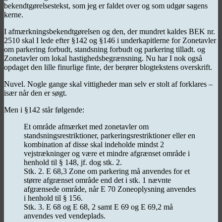
bekendtgørelsestekst, som jeg er faldet over og som udgør sagens
kerne.
I afmærkningsbekendtgørelsen og den, der mundret kaldes BEK nr.
2510 skal I lede efter §142 og §146 i underkapitlerne for Zonetavler
om parkering forbudt, standsning forbudt og parkering tilladt. og
Zonetavler om lokal hastighedsbegrænsning. Nu har I nok også
opdaget den lille finurlige finte, der berører blogtekstens overskrift.
Nuvel. Nogle gange skal vittigheder man selv er stolt af forklares –
især når den er søgt.
Men i §142 står følgende:
Et område afmærket med zonetavler om
standsningsrestriktioner, parkeringsrestriktioner eller en
kombination af disse skal indeholde mindst 2
vejstrækninger og være et mindre afgrænset område i
henhold til § 148, jf. dog stk. 2.
Stk. 2. E 68,3 Zone om parkering må anvendes for et
større afgrænset område end det i stk. 1 nævnte
afgrænsede område, når E 70 Zoneoplysning anvendes
i henhold til § 156.
Stk. 3. E 68 og E 68, 2 samt E 69 og E 69,2 må
anvendes ved vendeplads.