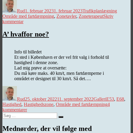
Forfatter
Udgivet
Kategorier
Tags
Rud
1. februar 2023
1. februar 2023
Trafikplanlægning
Område med fartdæmpning
,
Zonetavler
,
Zoneterapeut
Skriv
til
kommentar
Zoneterapeut
A’ hvaffor noe?
Info til billedet
Et sted i København er der vel frit valg i forhold til
hastighed i denne zone.
Lad mig prøve at oversætte:
Du må køre maks. 40 km/t, men fartdæmperne i
området er designet til 30 km/t. Så det….
Forfatter
Udgivet
Kategorier
Tags
Rud
25. oktober 2022
11. september 2022
Galleri
E53
,
E68
,
Hastighed
,
Hastighedszone
,
Område med fartdæmpning
4
til
kommentarer
Søg
A’
Søg
efter:
hvaffor
noe?
Mednørder, der vil følge med