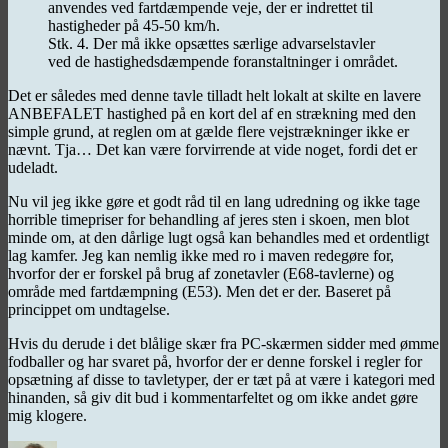
anvendes ved fartdæmpende veje, der er indrettet til
hastigheder på 45-50 km/h.
Stk. 4. Der må ikke opsættes særlige advarselstavler
ved de hastighedsdæmpende foranstaltninger i området.
Det er således med denne tavle tilladt helt lokalt at skilte en lavere
ANBEFALET hastighed på en kort del af en strækning med den
simple grund, at reglen om at gælde flere vejstrækninger ikke er
nævnt. Tja… Det kan være forvirrende at vide noget, fordi det er
udeladt.
Nu vil jeg ikke gøre et godt råd til en lang udredning og ikke tage
horrible timepriser for behandling af jeres sten i skoen, men blot
minde om, at den dårlige lugt også kan behandles med et ordentligt
lag kamfer. Jeg kan nemlig ikke med ro i maven redegøre for,
hvorfor der er forskel på brug af zonetavler (E68-tavlerne) og
område med fartdæmpning (E53). Men det er der. Baseret på
princippet om undtagelse.
Hvis du derude i det blålige skær fra PC-skærmen sidder med ømme
fodballer og har svaret på, hvorfor der er denne forskel i regler for
opsætning af disse to tavletyper, der er tæt på at være i kategori med
hinanden, så giv dit bud i kommentarfeltet og om ikke andet gøre
mig klogere.