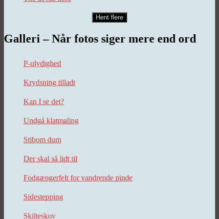
Hent flere
Galleri – Når fotos siger mere end ord
P-ulydighed
Krydsning tilladt
Kan I se det?
Undgå klatmaling
Stibom dum
Der skal så lidt til
Fodgængerfelt for vandrende pinde
Sidestepping
Skilteskov