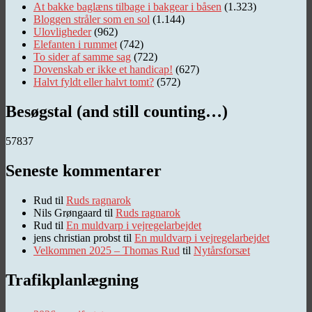
At bakke baglæns tilbage i bakgear i båsen
(1.323)
Bloggen stråler som en sol
(1.144)
Ulovligheder
(962)
Elefanten i rummet
(742)
To sider af samme sag
(722)
Dovenskab er ikke et handicap!
(627)
Halvt fyldt eller halvt tomt?
(572)
Besøgstal (and still counting…)
57837
Seneste kommentarer
Rud
til
Ruds ragnarok
Nils Grøngaard
til
Ruds ragnarok
Rud
til
En muldvarp i vejregelarbejdet
jens christian probst
til
En muldvarp i vejregelarbejdet
Velkommen 2025 – Thomas Rud
til
Nytårsforsæt
Trafikplanlægning