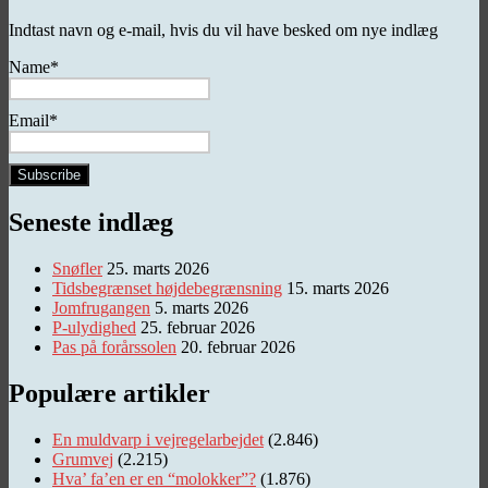
Indtast navn og e-mail, hvis du vil have besked om nye indlæg
Name*
Email*
Seneste indlæg
Snøfler
25. marts 2026
Tidsbegrænset højdebegrænsning
15. marts 2026
Jomfrugangen
5. marts 2026
P-ulydighed
25. februar 2026
Pas på forårssolen
20. februar 2026
Populære artikler
En muldvarp i vejregelarbejdet
(2.846)
Grumvej
(2.215)
Hva’ fa’en er en “molokker”?
(1.876)