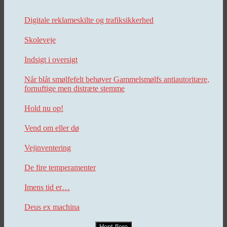
Digitale reklameskilte og trafiksikkerhed
Skoleveje
Indsigt i oversigt
Når blåt smølfefelt behøver Gammelsmølfs antiautoritære,
fornuftige men distræte stemme
Hold nu op!
Vend om eller dø
Vejinventering
De fire temperamenter
Imens tid er…
Deus ex machina
Hent flere