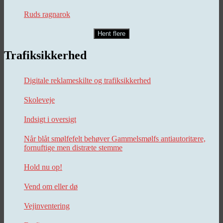
Ruds ragnarok
Hent flere
Trafiksikkerhed
Digitale reklameskilte og trafiksikkerhed
Skoleveje
Indsigt i oversigt
Når blåt smølfefelt behøver Gammelsmølfs antiautoritære,
fornuftige men distræte stemme
Hold nu op!
Vend om eller dø
Vejinventering