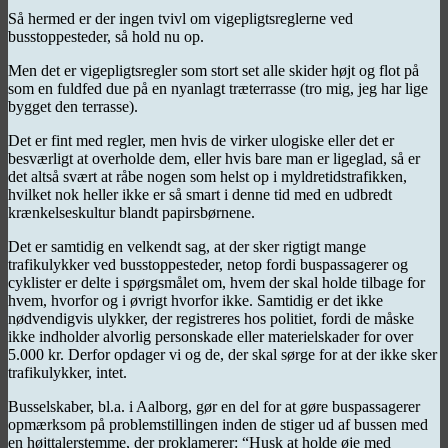
Så hermed er der ingen tvivl om vigepligtsreglerne ved
busstoppesteder, så hold nu op.
Men det er vigepligtsregler som stort set alle skider højt og flot på
som en fuldfed due på en nyanlagt træterrasse (tro mig, jeg har lige
bygget den terrasse).
Det er fint med regler, men hvis de virker ulogiske eller det er
besværligt at overholde dem, eller hvis bare man er ligeglad, så er
det altså svært at råbe nogen som helst op i myldretidstrafikken,
hvilket nok heller ikke er så smart i denne tid med en udbredt
krænkelseskultur blandt papirsbørnene.
Det er samtidig en velkendt sag, at der sker rigtigt mange
trafikulykker ved busstoppesteder, netop fordi buspassagerer og
cyklister er delte i spørgsmålet om, hvem der skal holde tilbage for
hvem, hvorfor og i øvrigt hvorfor ikke. Samtidig er det ikke
nødvendigvis ulykker, der registreres hos politiet, fordi de måske
ikke indholder alvorlig personskade eller materielskader for over
5.000 kr. Derfor opdager vi og de, der skal sørge for at der ikke sker
trafikulykker, intet.
Busselskaber, bl.a. i Aalborg, gør en del for at gøre buspassagerer
opmærksom på problemstillingen inden de stiger ud af bussen med
en højttalerstemme, der proklamerer: “Husk at holde øje med