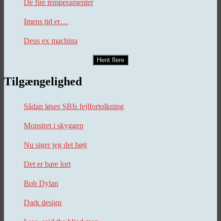
De fire temperamenter
Imens tid er…
Deus ex machina
Hent flere
Tilgængelighed
Sådan løses SBIs fejlfortolkning
Monstret i skyggen
Nu siger jeg det højt
Det er bare lort
Bob Dylan
Dark design