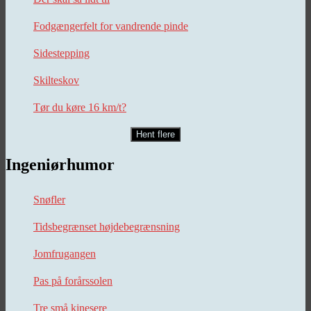
Fodgængerfelt for vandrende pinde
Sidestepping
Skilteskov
Tør du køre 16 km/t?
Hent flere
Ingeniørhumor
Snøfler
Tidsbegrænset højdebegrænsning
Jomfrugangen
Pas på forårssolen
Tre små kinesere