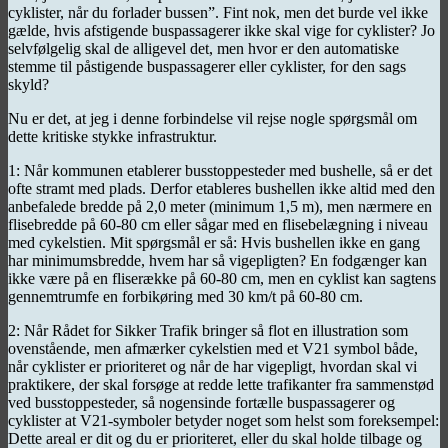
cyklister, når du forlader bussen”. Fint nok, men det burde vel ikke
gælde, hvis afstigende buspassagerer ikke skal vige for cyklister? Jo
selvfølgelig skal de alligevel det, men hvor er den automatiske
stemme til påstigende buspassagerer eller cyklister, for den sags
skyld?
Nu er det, at jeg i denne forbindelse vil rejse nogle spørgsmål om
dette kritiske stykke infrastruktur.
1: Når kommunen etablerer busstoppesteder med bushelle, så er det
ofte stramt med plads. Derfor etableres bushellen ikke altid med den
anbefalede bredde på 2,0 meter (minimum 1,5 m), men nærmere en
flisebredde på 60-80 cm eller sågar med en flisebelægning i niveau
med cykelstien. Mit spørgsmål er så: Hvis bushellen ikke en gang
har minimumsbredde, hvem har så vigepligten? En fodgænger kan
ikke være på en fliserække på 60-80 cm, men en cyklist kan sagtens
gennemtrumfe en forbikøring med 30 km/t på 60-80 cm.
2: Når Rådet for Sikker Trafik bringer så flot en illustration som
ovenstående, men afmærker cykelstien med et V21 symbol både,
når cyklister er prioriteret og når de har vigepligt, hvordan skal vi
praktikere, der skal forsøge at redde lette trafikanter fra sammenstød
ved busstoppesteder, så nogensinde fortælle buspassagerer og
cyklister at V21-symboler betyder noget som helst som foreksempel:
Dette areal er dit og du er prioriteret, eller du skal holde tilbage og