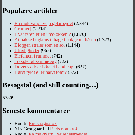
Populære artikler
En muldvarp i vejregelarbejdet
(2.844)
Grumvej
(2.214)
Hva’ fa’en er en “molokker”?
(1.876)
At bakke baglæns tilbage i bakgear i båsen
(1.323)
Bloggen stråler som en sol
(1.144)
Ulovligheder
(962)
Elefanten i rummet
(742)
To sider af samme sag
(722)
Dovenskab er ikke et handicap!
(627)
Halvt fyldt eller halvt tomt?
(572)
Besøgstal (and still counting…)
57809
Seneste kommentarer
Rud
til
Ruds ragnarok
Nils Grøngaard
til
Ruds ragnarok
Rud
til
En muldvarp i vejregelarbejdet