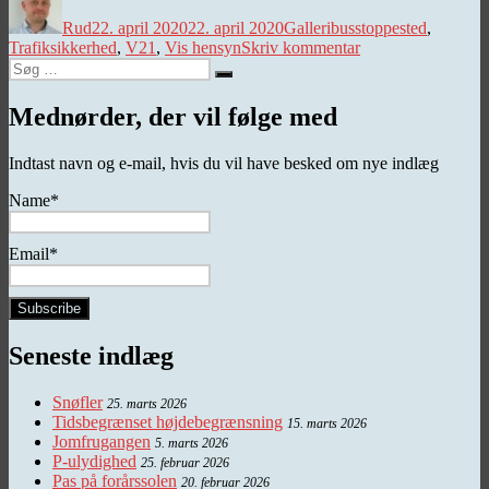
Rud
22. april 2020
22. april 2020
Galleri
busstoppested
,
til
Trafiksikkerhed
,
V21
,
Vis hensyn
Skriv kommentar
Søg
Undgå
Søg
efter:
KLASK!
Mednørder, der vil følge med
Indtast navn og e-mail, hvis du vil have besked om nye indlæg
Name*
Email*
Seneste indlæg
Snøfler
25. marts 2026
Tidsbegrænset højdebegrænsning
15. marts 2026
Jomfrugangen
5. marts 2026
P-ulydighed
25. februar 2026
Pas på forårssolen
20. februar 2026