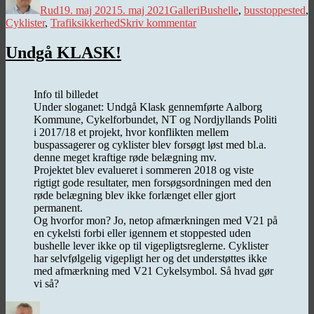
Rud
19. maj 2021
5. maj 2021
Galleri
Bushelle
,
busstoppested
,
til
Cyklister
,
Trafiksikkerhed
Skriv kommentar
Indifferente
bussemænd,
Undgå KLASK!
smalle
Helle
og
Info til billedet
kamikazecyklister
Under sloganet: Undgå Klask gennemførte Aalborg
Kommune, Cykelforbundet, NT og Nordjyllands Politi
i 2017/18 et projekt, hvor konflikten mellem
buspassagerer og cyklister blev forsøgt løst med bl.a.
denne meget kraftige røde belægning mv.
Projektet blev evalueret i sommeren 2018 og viste
rigtigt gode resultater, men forsøgsordningen med den
røde belægning blev ikke forlænget eller gjort
permanent.
Og hvorfor mon? Jo, netop afmærkningen med V21 på
en cykelsti forbi eller igennem et stoppested uden
bushelle lever ikke op til vigepligtsreglerne. Cyklister
har selvfølgelig vigepligt her og det understøttes ikke
med afmærkning med V21 Cykelsymbol. Så hvad gør
vi så?
Forfatter
Udgivet
Kategorier
Tags