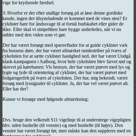
vige for krydsende færdsel.
3: Hvorfor er der efter utallige forsøg på at løse denne gordiske
knude, ingen der tilsyneladende er kommet med de vises sten? Er
cyklister bare for åndssvage til at forstå budskabet eller gider de
ikke. Eller skal vi simpelthen bare bygge anderledes, når vi nu
sidder med den viden som vi gør.
Der har været forsøgt med spærreflader for at guide cyklister væk
fra bussens døre, der har været afmærket rumlestriber på tværs af
cykelstien for at sætte cyklister hastighed ned, der har været Undgå
klask-kampagnen i Aalborg, hvor hele cykelstien blev farvet rød og
skrevet på kørebanen: Vis hensyn, der har været prøvet med lys og
lygte og lyde til orientering af cyklister, der har været prøvet med
fodgængerfelt på tværs af cykelstien. Der har, mig bekendt, været
forsøg med lyssignaler til cyklister. Ja, der har vel været prøvet alt.
Eller har der?
Kunne vi forsøge med følgende afmærkning:
Dvs. bruge den velkendt S11 vigelinje til at understrege vigepligten
hhv. uden bushelle (til venstre) og med bushelle (til højre). Den
venstre har været forsøgt før, men måske kan den suppleres med en