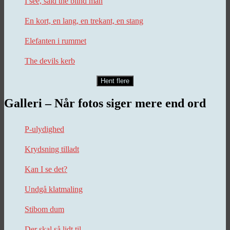
I see, said the blind man
En kort, en lang, en trekant, en stang
Elefanten i rummet
The devils kerb
Hent flere
Galleri – Når fotos siger mere end ord
P-ulydighed
Krydsning tilladt
Kan I se det?
Undgå klatmaling
Stibom dum
Der skal så lidt til