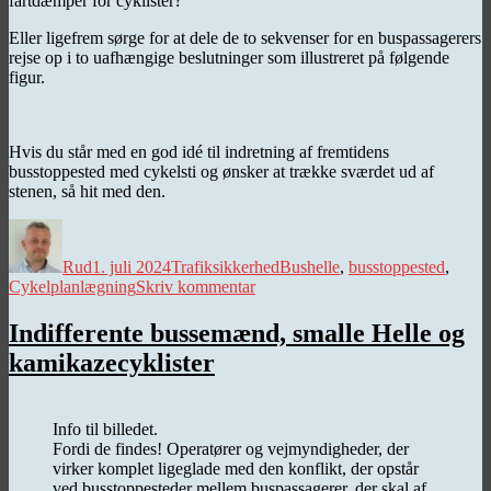
fartdæmper for cyklister?
Eller ligefrem sørge for at dele de to sekvenser for en buspassagerers
rejse op i to uafhængige beslutninger som illustreret på følgende
figur.
Hvis du står med en god idé til indretning af fremtidens
busstoppested med cykelsti og ønsker at trække sværdet ud af
stenen, så hit med den.
Forfatter
Udgivet
Kategorier
Tags
Rud
1. juli 2024
Trafiksikkerhed
Bushelle
,
busstoppested
,
til
Cykelplanlægning
Skriv kommentar
Hold
nu
Indifferente bussemænd, smalle Helle og
op!
kamikazecyklister
Info til billedet.
Fordi de findes! Operatører og vejmyndigheder, der
virker komplet ligeglade med den konflikt, der opstår
ved busstoppesteder mellem buspassagerer, der skal af