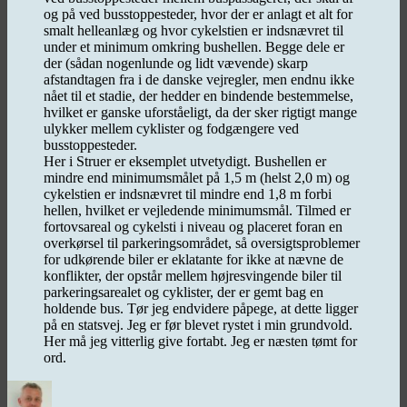
og på ved busstoppesteder, hvor der er anlagt et alt for
smalt helleanlæg og hvor cykelstien er indsnævret til
under et minimum omkring bushellen. Begge dele er
der (sådan nogenlunde og lidt vævende) skarp
afstandtagen fra i de danske vejregler, men endnu ikke
nået til et stadie, der hedder en bindende bestemmelse,
hvilket er ganske uforståeligt, da der sker rigtigt mange
ulykker mellem cyklister og fodgængere ved
busstoppesteder.
Her i Struer er eksemplet utvetydigt. Bushellen er
mindre end minimumsmålet på 1,5 m (helst 2,0 m) og
cykelstien er indsnævret til mindre end 1,8 m forbi
hellen, hvilket er vejledende minimumsmål. Tilmed er
fortovsareal og cykelsti i niveau og placeret foran en
overkørsel til parkeringsområdet, så oversigtsproblemer
for udkørende biler er eklatante for ikke at nævne de
konflikter, der opstår mellem højresvingende biler til
parkeringsarealet og cyklister, der er gemt bag en
holdende bus. Tør jeg endvidere påpege, at dette ligger
på en statsvej. Jeg er før blevet rystet i min grundvold.
Her må jeg vitterlig give fortabt. Jeg er næsten tømt for
ord.
Forfatter
Udgivet
Kategorier
Tags