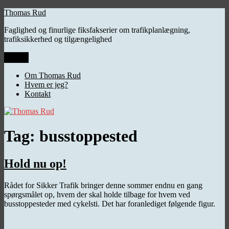
Videre
Thomas Rud
til
Faglighed og finurlige fiksfakserier om trafikplanlægning,
indhold
trafiksikkerhed og tilgængelighed
Menu
Om Thomas Rud
Hvem er jeg?
Kontakt
Tag:
busstoppested
Hold nu op!
Rådet for Sikker Trafik bringer denne sommer endnu en gang
spørgsmålet op, hvem der skal holde tilbage for hvem ved
busstoppesteder med cykelsti. Det har foranlediget følgende figur.